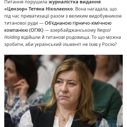
Питання порушила
журналістка видання
«Цензор» Тетяна Ніколаєнко
. Вона нагадала, що
під час приватизації разом з великим видобувником
титанової руди —
Об’єднаною гірничо-хімічною
компанією (ОГХК)
— азербайджанському
Neqsol
Holding
відійшли й титанові родовища. То що можна
зробити, аби український ільменіт не їхав у Росію?