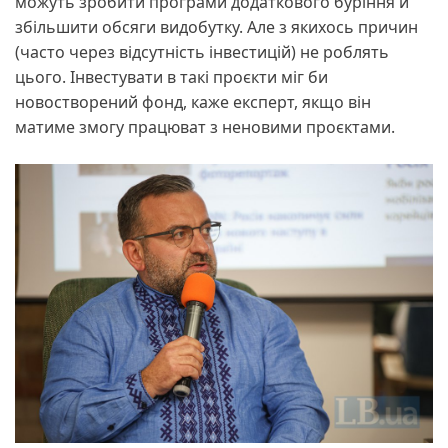
можуть зробити програми додаткового буріння й
збільшити обсяги видобутку. Але з якихось причин
(часто через відсутність інвестицій) не роблять
цього. Інвестувати в такі проєкти міг би
новостворений фонд, каже експерт, якщо він
матиме змогу працюват з неновими проєктами.