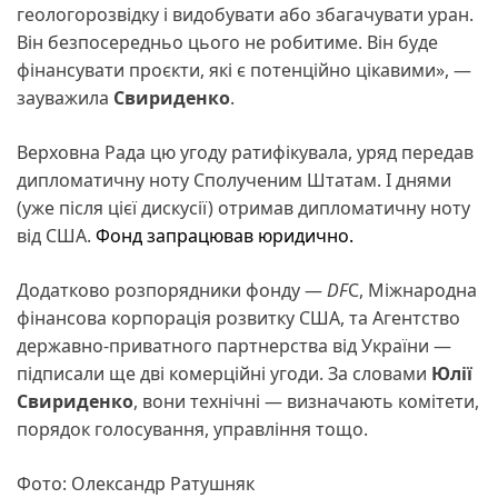
геологорозвідку і видобувати або збагачувати уран.
Він безпосередньо цього не робитиме. Він буде
фінансувати проєкти, які є потенційно цікавими», —
зауважила
Свириденко
.
Верховна Рада цю угоду ратифікувала, уряд передав
дипломатичну ноту Сполученим Штатам. І днями
(уже після цієї дискусії) отримав дипломатичну ноту
від США.
Фонд
запрацював
юридично.
Додатково розпорядники фонду —
DF
C, Міжнародна
фінансова корпорація розвитку США, та Агентство
державно-приватного партнерства від України —
підписали ще дві комерційні угоди. За словами
Юлії
Свириденко
, вони технічні — визначають комітети,
порядок голосування, управління тощо.
Фото: Олександр Ратушняк