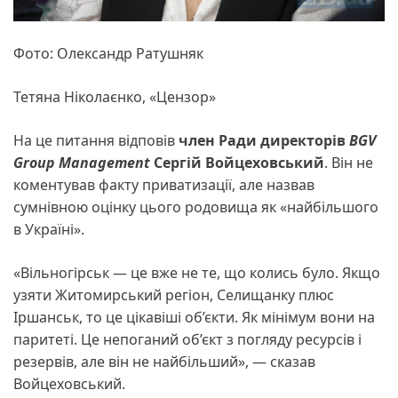
Фото: Олександр Ратушняк
Тетяна Ніколаєнко, «Цензор»
На це питання відповів
член Ради директорів
BGV
Group Management
Сергій Войцеховський
. Він не
коментував факту приватизації, але назвав
сумнівною оцінку цього родовища як «найбільшого
в Україні».
«Вільногірськ — це вже не те, що колись було. Якщо
узяти Житомирський регіон, Селищанку плюс
Іршанськ, то це цікавіші об’єкти. Як мінімум вони на
паритеті. Це непоганий об’єкт з погляду ресурсів і
резервів, але він не найбільший», — сказав
Войцеховський.