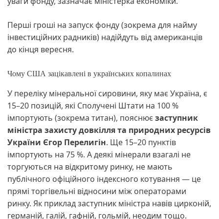
уваги фонду, зазначає міністерка економіки.
Перші гроші на запуск фонду (зокрема для найму
інвестиційних радників) надійдуть від американців
до кінця вересня.
Чому США зацікавлені в українських копалинах
У переліку мінеральної сировини, яку має Україна, є
15–20 позицій, які Сполучені Штати на 100 %
імпортують (зокрема титан), пояснює
заступник
міністра захисту довкілля та природних ресурсів
України Єгор Перелигін
. Ще 15–20 пунктів
імпортують на 75 %. А деякі мінерали взагалі не
торгуються на відкритому ринку, не мають
публічного офіційного індексного котування — це
прямі торгівельні відносини між операторами
ринку. Як приклад заступник міністра навів цирконій,
германій, галій, гафній, гольмій, неодим тощо.