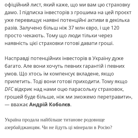
офіційний лист, який каже, що ми вам цю страховку
дамо. І підписка інвесторів з грошима на цей проєкт
уже перевищує наявні потенційні активи в декілька
разів. Залучено більш ніж 37 млн євро, і ще 120
просто чекають. Тому що люди тільки через
наявність цієї страховки готові давати гроші.
Насправді потенційних інвесторів в Україну дуже
багато. Але вони хочуть певних гарантій і певних
умов. Що хтось їм компенсує вкладене, якщо
прилетить. Тоді вони готові приходити. Тому якщо
DFC
відкриє над нами оцю парасольку страховок,
грошей буде більше, ніж ми зможемо перетравити»,
— вважає
Андрій Коболєв
.
Україна продала найбільше титанове родовище
азербайджанцям. Чи не йдуть ці мінерали в Росію?