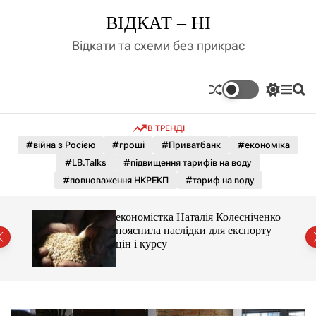
П
ВІДКАТ – НІ
е
р
Відкати та схеми без прикрас
е
й
т
П
М
П
и
е
е
о
д
р
н
ш
В ТРЕНДІ
е
ю
у
о
м
к
#війна з Росією
#гроші
#Приватбанк
#економіка
в
и
м
#LB.Talks
#підвищення тарифів на воду
к
і
а
#повноваження НКРЕКП
#тариф на воду
ч
с
к
т
о
и 3 і
економістка Наталія Колесніченко
у
л
пояснила наслідки для експорту
ь
цін і курсу
о
р
о
в
о
г