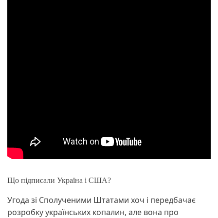
Що підписали Україна і США?
Угода зі Сполученими Штатами хоч і передбачає
розробку українських копалин, але вона про