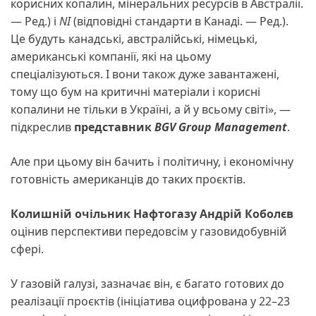
корисних копалин, мінеральних ресурсів в Австралії.
— Ред.) і
NI
(відповідні стандарти в Канаді. — Ред.).
Це будуть канадські, австралійські, німецькі,
американські компанії, які на цьому
спеціалізуються. І вони також дуже завантажені,
тому що бум на критичні матеріали і корисні
копалини не тільки в Україні, а й у всьому світі», —
підкреслив
представник
BGV Group Management
.
Але при цьому він бачить і політичну, і економічну
готовність американців до таких проєктів.
Колишній очільник Нафтогазу Андрій Коболєв
оцінив перспективи передовсім у газовидобувній
сфері.
У газовій галузі, зазначає він, є багато готових до
реалізації проєктів (ініціатива оцифрована у 22–23