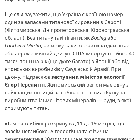
Ще слід зауважити, що Україна є країною номер
один за запасами титанової сировини в Європі
(Житомирська, Дніпропетровська, Кіровоградська
області). Без титану такі гіганти, як
Boeing
або
Lockheed Martin
, не можуть виготовити жоден літак
або аерокосмічний двигун. США імпортують його 40
тисяч тонн на рік (що дуже багато) з Японії або від
японських виробників у Саудівській Аравії. При
цьому, підкреслює
заступник міністра екології
Єгор Перелигін
, Житомирський регіон має одну з
найкращих позицій за собівартістю видобутку та
виробництва ільменітових мінералів — руди, з якої
отримують титан.
«Там на глибині розкриву від 11 до 19 метрів, що
зовсім неглибоко. А геологічна та фізична
характеристика Житомирщини дозволяє працювати