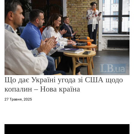
о
р
е
ж
и
м
у
Що дає Україні угода зі США щодо
копалин – Нова країна
27 Травня, 2025