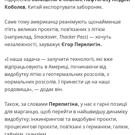
Коболєв
, Китай експортувати забороняє.
Саме тому американці реанімують щонайменше
п’ять великих проєктів, пов’язаних з літієм
(наприклад,
Smackover
,
Thacker Pass
) — хочуть
незалежності, зауважує
Єгор Перелигін.
«І наша задача — залучити технології, які вже
відпрацьовують в Америці, починаючи від
видобутку літію з геотермальних розсолів, з
нормальних розсолів. І принести це на наші
родовища», — додає він.
Також, за словами
Перелигіна,
у нас є гарні позиції
для марганцю, щоб перейти в найшвидшу динаміку
видобутку; інжинірингові та видобувні проєкти,
процесингові проєкти, пов’язані з германієм, галієм,
гафнієм, скандієм.