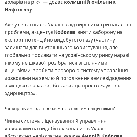
доларів на рік», — додає
колишній очільник
Нафтогазу
.
Але у світлі цього Україні слід вирішити три нагальні
проблеми, акцентує
Коболєв
: зняти заборону на
експорт потенційно видобутого газу (частину
залишати для внутрішнього користування, але
глобально продавати на українському ринку наразі
нікому не цікаво); розібратися зі сплячими
ліцензіями; зробити прозорою систему управління
дозволами на землю й погодження землевідведення
з місцевою владою, бо зараз це просто «аукціон
здирництва».
Чи вирішує угода проблеми зі сплячими ліцензіями?
Чинна система ліцензування й управління
дозволами на видобуток копалин в Україні
абсолютно недієздатна, вважає
Андрій Коболєв
.