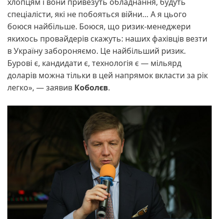
хлопцям і вони привезуть обладнання, будуть
спеціалісти, які не побояться війни… А я цього
боюся найбільше. Боюся, що ризик-менеджери
якихось провайдерів скажуть: наших фахівців везти
в Україну забороняємо. Це найбільший ризик.
Бурові є, кандидати є, технологія є — мільярд
доларів можна тільки в цей напрямок вкласти за рік
легко», — заявив
Коболєв
.