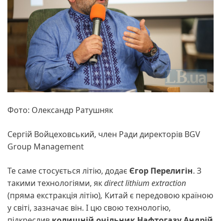
Фото: Олександр Ратушняк
Сергій Войцеховський, член Ради директорів BGV
Group Management
Те саме стосується літію, додає
Єгор Перелигін
. З
такими технологіями, як
direct lithium extraction
(пряма екстракція літію)
,
Китай є передовою країною
у світі, зазначає він. І цю свою технологію,
підкреслив
колишній очільник Нафтогазу Андрій