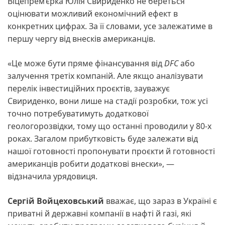
Віцепрем’єрка Юлія Свириденко не береться
оцінювати можливий економічний ефект в
конкретних цифрах. За її словами, усе залежатиме в
першу чергу від внесків американців.
«Це може бути пряме фінансування від
DFC
або
залучення третіх компаній. Але якщо аналізувати
перелік інвестиційних проєктів, зауважує
Свириденко, вони лише на стадії розробки, тож усі
точно потребуватимуть додаткової
геологорозвідки, тому що останні проводили у 80-х
роках. Загалом прибутковість буде залежати від
нашої готовності пропонувати проєкти й готовності
американців робити додаткові внески», —
відзначила урядовиця.
Сергій Войцеховський
вважає, що зараз в Україні є
приватні й державні компанії в нафті й газі, які