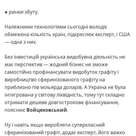
● ринки збуту.
Належними технологіями сьогодні володіє
обмежена кількість країн, підкреслює експерт, і США
— одна з них.
Без інвестицій українська видобувна діяльність не
має перспектив — жодний бізнес не зможе
самостійно профінансувати видобуток графіту і
виробництво сферинізованого графіту на
приблизно пів мільярда доларів. А Україна не була
інтегрована у світову ліквідність, тому тут складно
отримати дешеве довгострокове фінансування,
пояснює
Войцеховський
.
Ну і навіть якщо виробляти суперкласний
сферинізований графіт, додає експерт, його важко