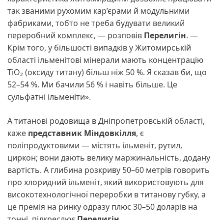
так званими рухомим кар’єрами й модульними
фабриками, тобто не треба будувати великий
переробний комплекс, — розповів
Перелигін
. —
Крім того, у більшості випадків у Житомирській
області ільменітові мінерали мають концентрацію
TiO₂ (оксиду титану) більш ніж 50 %. Я сказав би, що
52–54 %. Ми бачили 56 % і навіть більше. Це
сульфатні ільменіти».
А титанові родовища в Дніпропетровській області,
каже
представник Міндовкілля
, є
поліпродуктовими — містять ільменіт, рутил,
циркон; вони дають велику маржинальність, додану
вартість. А глибина розкриву 50–60 метрів говорить
про хлоридний ільменіт, який використовують для
високотехнологічної переробки в титанову губку, а
це премія на ринку одразу плюс 30–50 доларів на
тонні, підкреслює
Перелигін
.