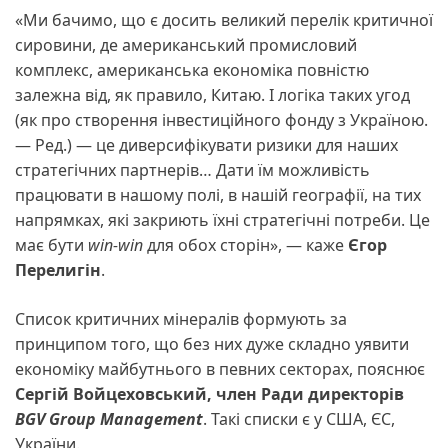
«Ми бачимо, що є досить великий перелік критичної
сировини, де американський промисловий
комплекс, американська економіка повністю
залежна від, як правило, Китаю. І логіка таких угод
(як про створення інвестиційного фонду з Україною.
— Ред.) — це диверсифікувати ризики для наших
стратегічних партнерів… Дати їм можливість
працювати в нашому полі, в нашій географії, на тих
напрямках, які закриють їхні стратегічні потреби. Це
має бути
win-win
для обох сторін», — каже
Єгор
Перелигін
.
Список критичних мінералів формують за
принципом того, що без них дуже складно уявити
економіку майбутнього в певних секторах, пояснює
Сергій Войцеховський, член Ради директорів
BGV Group Management
. Такі списки є у США, ЄС,
України.