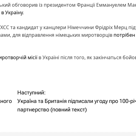
ський обговорив із президентом Франції Еммануелем М
в Україну
.
/ХСС та кандидат у канцлери Німеччини Фрідріх Мерц пі
ловами, для відправлення німецьких миротворців
потрібен
иротворчій місії
в Україні після того, як закінчаться бойові
Наступний:
жного
Україна та Британія підписали угоду про 100-рі
партнерство (повний текст)