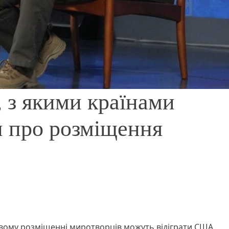
, з якими країнами
и про розміщення
вому розміщенні миротворців можуть відіграти США