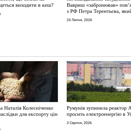
деться виходити в кеш?
Вавриш «забронював» повʼ
з РФ Петра Терентьєва, який
6
«Миротворець»
24 Липня, 2026
а Наталія Колесніченко
Румунія зупинила реактор 
аслідки для експорту цін
просить електроенергію в У
3 Серпня, 2026
6