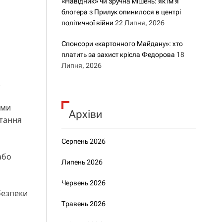
«Навідник» чи зручна мішень: як ім’я
блогера з Прилук опинилося в центрі
політичної війни
22 Липня, 2026
Спонсори «картонного Майдану»: хто
платить за захист крісла Федорова
18
Липня, 2026
.
ами
Архіви
итання
Серпень 2026
або
Липень 2026
Червень 2026
безпеки
Травень 2026