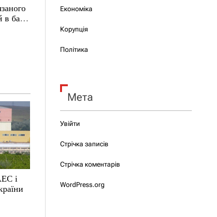
язаного
Економіка
 в базі
Корупція
Політика
Мета
Увійти
Стрічка записів
Стрічка коментарів
АЕС і
WordPress.org
країни