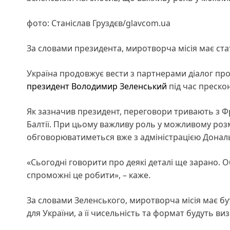
фото: Станіслав Груздєв/glavcom.ua
За словами президента, миротворча місія має ста
Україна продовжує вести з партнерами діалог пр
президент
Володимир Зеленський
під час преско
Як зазначив президент, переговори тривають з Ф
Балтії. При цьому важливу роль у можливому роз
обговорюватиметься вже з адміністрацією Донал
«Сьогодні говорити про деякі деталі ще зарано. 
спроможні це робити», – каже.
За словами Зеленського, миротворча місія має б
для України, а її чисельність та формат будуть ви