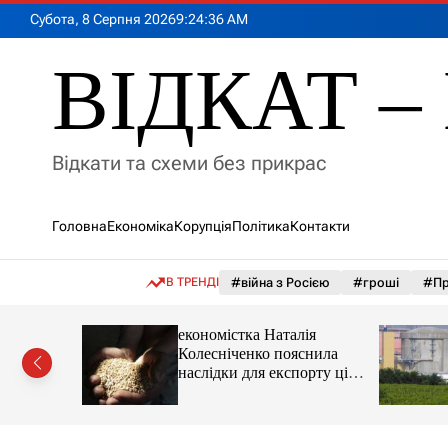
П
Субота, 8 Серпня 2026
9
:
24
:
37
AM
е
р
ВІДКАТ – 
е
й
т
и
Відкати та схеми без прикрас
д
о
в
Головна
Економіка
Корупція
Політика
Контакти
м
і
с
В ТРЕНДІ
#війна з Росією
#гроші
#Пр
т
у
іпотеки
економістка Наталія
Колесніченко пояснила
наслідки для експорту цін і
курсу