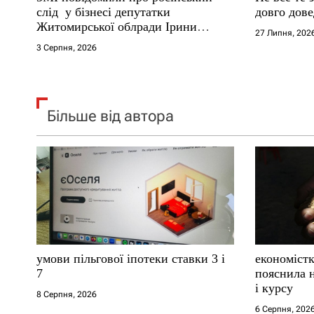
і
слід у бізнесі депутатки
довго дове
Житомирської облради Ірини
27 Липня, 202
в
Костюшко та чому можуть
3 Серпня, 2026
арештувати її активи
Більше від автора
умови пільгової іпотеки ставки 3 і
економістк
7
пояснила н
і курсу
8 Серпня, 2026
6 Серпня, 202