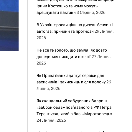
Ірини Костюшко та чому можуть
арештувати її активи
3 Серпня, 2026
В Україні зросли ціни на дизель бензин і
автогаз: причини та прогнози
29 Липня,
2026
Не все те золото, що земля: як довго
доведеться виходити в кеш?
27 Липня,
2026
Як ПриватБанк адаптує сервіси для
захисників і захисниць після полону
26
Липня, 2026
Як скандальний забудовник Вавриш
«забронював» повʼязаного з РФ Петра
Терентьєва, який в базі «Миротворець»
24 Липня, 2026