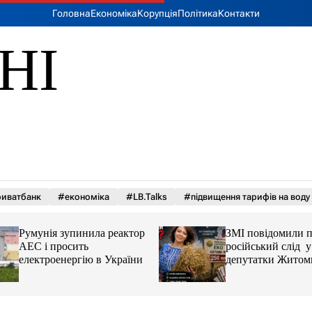
Головна
Економіка
Корупція
Політика
Контакти
НІ
иватбанк
#економіка
#LB.Talks
#підвищення тарифів на воду
Румунія зупинила реактор
ЗМІ повідомили 
АЕС і просить
російський слід у 
електроенергію в України
депутатки Житом
облради Ірини К
та чому можуть а
її активи