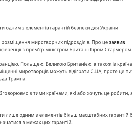
ти одним з елементів гарантій безпеки для України
о розміщення миротворчих підрозділів. Про це
заявив
нференції з прем’єр-міністром Британії Кіром Стармером
ранцією, Польщею, Великою Британією, а також із країн
міщенні миротворців можуть відіграти США, проте це п
ьда Трампа.
Обговорюємо з тими країнами, які або хочуть це робити, 
ути лише одним з елементів більш масштабних гарантій 
значатися в межах цих гарантій.