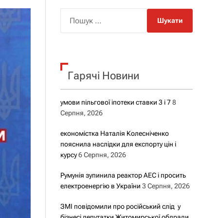
о
р
П
о
о
в
о
ш
г
у
о
р
к
е
Гарячі Новини
:
ж
и
м
у
умови пільгової іпотеки ставки 3 і 7
8
Серпня, 2026
економістка Наталія Колесніченко
пояснила наслідки для експорту цін і
курсу
6 Серпня, 2026
Румунія зупинила реактор АЕС і просить
електроенергію в України
3 Серпня, 2026
ЗМІ повідомили про російський слід у
бізнесі депутатки Житомирської облради