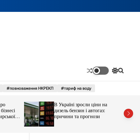
П
П
е
о
р
ш
#повноваження НКРЕКП
#тариф на воду
е
у
м
к
и
про
В Україні зросли ціни на
к
а
бізнесі
дизель бензин і автогаз:
ч
ирської
причини та прогнози
к
остюшко
о
рештувати
л
ь