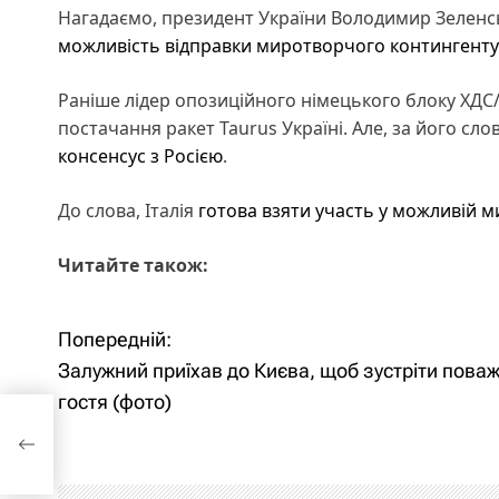
Нагадаємо, президент України Володимир Зелен
можливість відправки миротворчого контингенту 
Раніше лідер опозиційного німецького блоку ХДС
постачання ракет Taurus Україні. Але, за його с
консенсус з Росією
.
До слова, Італія
готова взяти участь у можливій м
Читайте також:
Попередній:
Н
Залужний приїхав до Києва, щоб зустріти пова
а
гостя (фото)
б
в
і