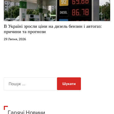
В Україні зросли ціни на дизель бензин і автогаз:
причини та прогнози
29 Липня, 2026
П
о
ш
у
к
Гарячі Новини
: