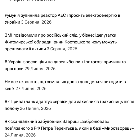
Румунія зупинила реактор АЕС і просить електроенергію в
України
3 Серпня, 2026
ЗМІ повідомили про російський слід у бізнесі депутатки
Житомирської облради Ірини Костюшко та чому можуть
арештувати її активи
3 Серпня, 2026
В Україні зросли ціни на дизель бензин і автогаз: причини та
прогнози
29 Липня, 2026
Не все те золото, що земля: як довго доведеться виходити в
кеш?
27 Липня, 2026
Як ПриватБанк адаптує сервіси для захисників і захисниць після
полону
26 Липня, 2026
Як скандальний забудовник Вавриш «забронював»
повʼязаного з РФ Петра Терентьєва, який в базі «Миротворець»
24 Липня, 2026