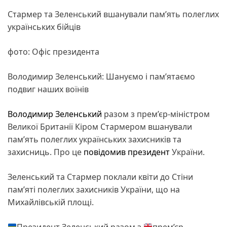
Стармер та Зеленський вшанували пам’ять полеглих
українських бійців
фото: Офіс президента
Володимир Зеленський: Шануємо і памʼятаємо
подвиг наших воїнів
Володимир Зеленський
разом з прем’єр-міністром
Великої Британії Кіром Стармером вшанували
пам’ять полеглих українських захисників та
захисниць. Про це
повідомив
президент
України.
Зеленський та Стармер поклали квіти до Стіни
пам’яті полеглих захисників України, що на
Михайлівській площі.
Президент Зеленський разом з
прем’єр-