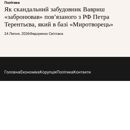
Політика
Як скандальний забудовник Вавриш
«забронював» повʼязаного з РФ Петра
Терентьєва, який в базі «Миротворець»
24 Липня, 2026
Федоренко Світлана
Головна
Економіка
Корупція
Політика
Контакти