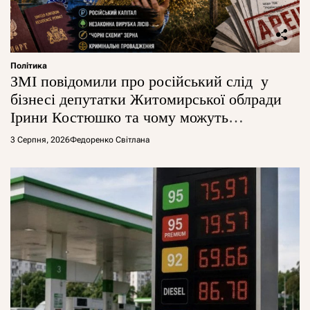
Політика
ЗМІ повідомили про російський слід у
бізнесі депутатки Житомирської облради
Ірини Костюшко та чому можуть
арештувати її активи
3 Серпня, 2026
Федоренко Світлана