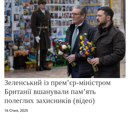
о
р
е
ж
и
м
у
Зеленський із прем’єр-міністром
Британії вшанували пам’ять
полеглих захисників (відео)
16 Січня, 2025