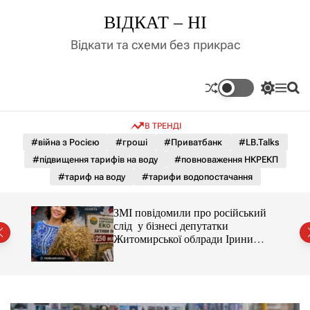
П
ВІДКАТ – НІ
е
р
Відкати та схеми без прикрас
е
й
т
П
М
П
и
е
е
о
д
р
н
ш
В ТРЕНДІ
е
ю
у
о
м
к
#війна з Росією
#гроші
#Приватбанк
#LB.Talks
в
и
м
#підвищення тарифів на воду
#повноваження НКРЕКП
к
і
а
#тариф на воду
#тарифи водопостачання
ч
с
к
т
о
С і
ЗМІ повідомили про російський
у
л
раїни
слід у бізнесі депутатки
ь
Житомирської облради Ірини
о
Костюшко та чому можуть
р
арештувати її активи
о
в
о
г