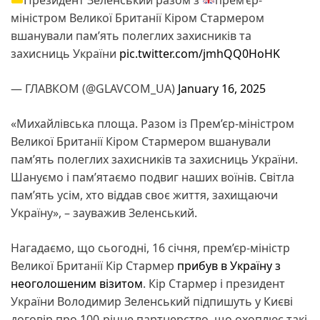
міністром Великої Британії Кіром Стармером
вшанували пам’ять полеглих захисників та
захисниць України
pic.twitter.com/jmhQQ0HoHK
— ГЛАВКОМ (@GLAVCOM_UA)
January 16, 2025
«Михайлівська площа. Разом із Прем’єр-міністром
Великої Британії Кіром Стармером вшанували
пам’ять полеглих захисників та захисниць України.
Шануємо і памʼятаємо подвиг наших воїнів. Світла
памʼять усім, хто віддав своє життя, захищаючи
Україну», – зауважив Зеленський.
Нагадаємо, що сьогодні, 16 січня, прем’єр-міністр
Великої Британії Кір Стармер
прибув в Україну з
неоголошеним візитом
. Кір Стармер і президент
України Володимир Зеленський підпишуть у Києві
договір про 100-річне партнерство, що охоплює такі