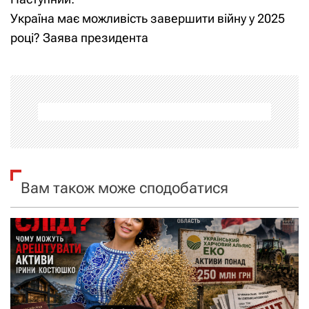
в
Україна має можливість завершити війну у 2025
і
році? Заява президента
г
а
ц
і
я
Вам також може сподобатися
з
а
п
и