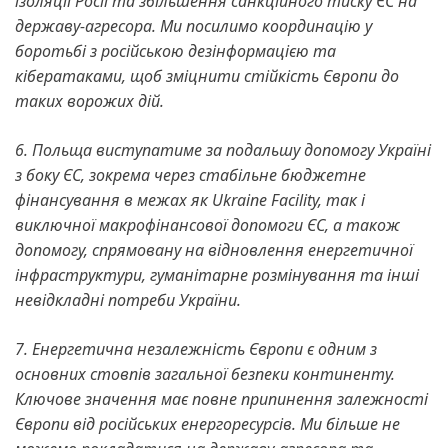
ізоляції Росії та збільшення санкційного тиску ЄС на
державу-агресора. Ми посилимо координацію у
боротьбі з російською дезінформацією та
кібератаками, щоб зміцнити стійкість Європи до
таких ворожих дій.
6. Польща виступатиме за подальшу допомогу Україні
з боку ЄС, зокрема через стабільне бюджетне
фінансування в межах як Ukraine Facility, так і
виключної макрофінансової допомоги ЄС, а також
допомогу, спрямовану на відновлення енергетичної
інфраструктури, гуманітарне розмінування та інші
невідкладні потреби України.
7. Енергетична незалежність Європи є одним з
основних стовпів загальної безпеки континенту.
Ключове значення має повне припинення залежності
Європи від російських енергоресурсів. Ми більше не