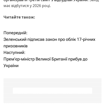
має відбутися у 2026 році.
Читайте також:
Попередній:
Н
Зеленський підписав закон про облік 17-річних
а
призовників
Наступний:
в
Прем’єр-міністр Великої Британії прибув до
і
України
г
а
ц
і