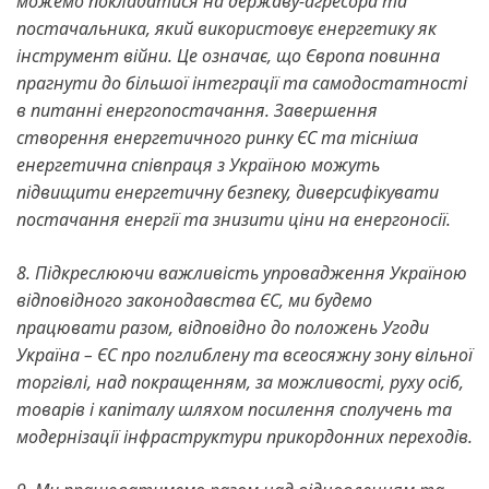
можемо покладатися на державу-агресора та
постачальника, який використовує енергетику як
інструмент війни. Це означає, що Європа повинна
прагнути до більшої інтеграції та самодостатності
в питанні енергопостачання. Завершення
створення енергетичного ринку ЄС та тісніша
енергетична співпраця з Україною можуть
підвищити енергетичну безпеку, диверсифікувати
постачання енергії та знизити ціни на енергоносії.
8. Підкреслюючи важливість упровадження Україною
відповідного законодавства ЄС, ми будемо
працювати разом, відповідно до положень Угоди
Україна – ЄС про поглиблену та всеосяжну зону вільної
торгівлі, над покращенням, за можливості, руху осіб,
товарів і капіталу шляхом посилення сполучень та
модернізації інфраструктури прикордонних переходів.