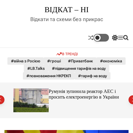
П
ВІДКАТ – НІ
е
р
Відкати та схеми без прикрас
е
й
т
П
М
П
и
е
е
о
д
р
н
ш
В ТРЕНДІ
е
ю
у
о
м
к
#війна з Росією
#гроші
#Приватбанк
#економіка
в
и
м
#LB.Talks
#підвищення тарифів на воду
к
і
а
#повноваження НКРЕКП
#тариф на воду
ч
с
к
т
о
ченко
Румунія зупинила реактор АЕС і
у
л
рту
просить електроенергію в України
ь
о
р
о
в
о
г