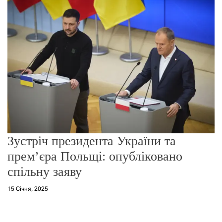
о
р
е
ж
и
м
у
Зустріч президента України та
прем’єра Польщі: опубліковано
спільну заяву
15 Січня, 2025