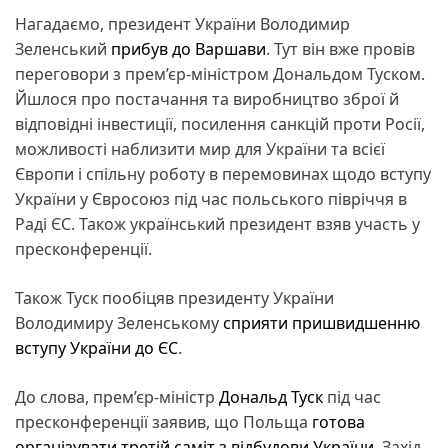
Нагадаємо, президент України Володимир
Зеленський
прибув до Варшави
. Тут він вже провів
переговори з прем’єр-міністром Дональдом Туском.
Йшлося про постачання та виробництво зброї й
відповідні інвестиції, посилення санкцій проти Росії,
можливості наблизити мир для України та всієї
Європи і спільну роботу в перемовинах щодо вступу
України у Євросоюз під час польського півріччя в
Раді ЄС. Також український президент взяв участь у
пресконференції.
Також Туск пообіцяв президенту України
Володимиру Зеленському
сприяти пришвидшенню
вступу України до ЄС
.
До слова, прем’єр-міністр
Дональд Туск
під час
пресконференції заявив, що Польща
готова
організувати третій саміт з відбудови України
. Захід