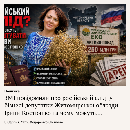
Політика
ЗМІ повідомили про російський слід у
бізнесі депутатки Житомирської облради
Ірини Костюшко та чому можуть
арештувати її активи
3 Серпня, 2026
Федоренко Світлана