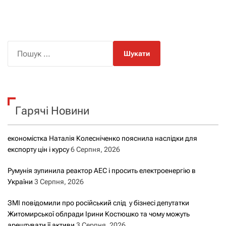
П
о
ш
у
к
Гарячі Новини
:
економістка Наталія Колесніченко пояснила наслідки для
експорту цін і курсу
6 Серпня, 2026
Румунія зупинила реактор АЕС і просить електроенергію в
України
3 Серпня, 2026
ЗМІ повідомили про російський слід у бізнесі депутатки
Житомирської облради Ірини Костюшко та чому можуть
арештувати її активи
3 Серпня, 2026