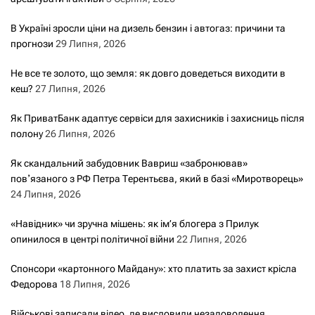
В Україні зросли ціни на дизель бензин і автогаз: причини та
прогнози
29 Липня, 2026
Не все те золото, що земля: як довго доведеться виходити в
кеш?
27 Липня, 2026
Як ПриватБанк адаптує сервіси для захисників і захисниць після
полону
26 Липня, 2026
Як скандальний забудовник Вавриш «забронював»
повʼязаного з РФ Петра Терентьєва, який в базі «Миротворець»
24 Липня, 2026
«Навідник» чи зручна мішень: як ім’я блогера з Прилук
опинилося в центрі політичної війни
22 Липня, 2026
Спонсори «картонного Майдану»: хто платить за захист крісла
Федорова
18 Липня, 2026
Військові записали відео, де висловили незадоволення