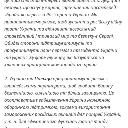
це наш спільний інтерес і відповідальність. Дефіцит
безпеки, що існує у Європі, спричинений насамперед
збройною агресією Росії проти України. Ми
працюватимемо разом, щоб зупинити російську війну
проти України та відновити всеосяжний,
справедливий і тривалий мир та безпеку в Європі.
Обидві сторони підтримуватимуть та
просуватимуть план перемоги президента України
та українську формулу миру, які базуються на
ключових принципах міжнародного права.
2. Україна та
Польща
працюватимуть разом з
європейськими партнерами, щоб зробити Європу
безпечнішою, сильнішою та більш захищеною. Це
охоплюватиме забезпечення України належною
оборонною підтримкою, зокрема використання
заморожених російських активів для потреб України,
у т. ч. для ефективного функціонування Фонду