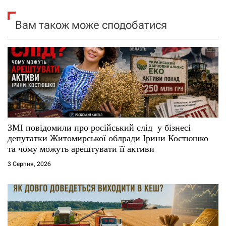
я
Вам також може сподобатися
з
а
п
и
с
ЗМІ повідомили про російський слід у бізнесі
депутатки Житомирської облради Ірини Костюшко
і
та чому можуть арештувати її активи
3 Серпня, 2026
в