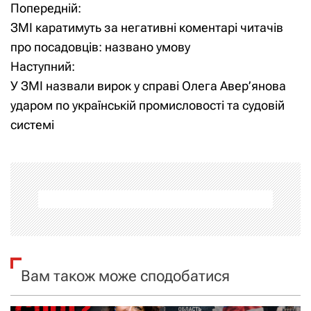
Попередній:
Н
ЗМІ каратимуть за негативні коментарі читачів
а
про посадовців: названо умову
Наступний:
в
У ЗМІ назвали вирок у справі Олега Авер’янова
і
ударом по українській промисловості та судовій
системі
г
а
ц
і
я
Вам також може сподобатися
з
а