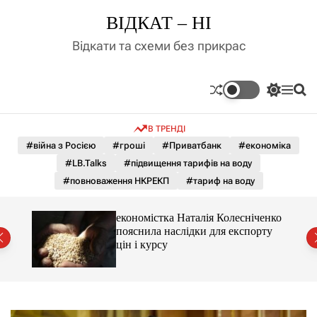
П
ВІДКАТ – НІ
е
р
Відкати та схеми без прикрас
е
й
т
П
М
П
и
е
е
о
д
р
н
ш
В ТРЕНДІ
е
ю
у
о
м
к
#війна з Росією
#гроші
#Приватбанк
#економіка
в
и
м
#LB.Talks
#підвищення тарифів на воду
к
і
а
#повноваження НКРЕКП
#тариф на воду
ч
с
к
т
о
и 3 і
економістка Наталія Колесніченко
у
л
пояснила наслідки для експорту
ь
цін і курсу
о
р
о
в
о
г