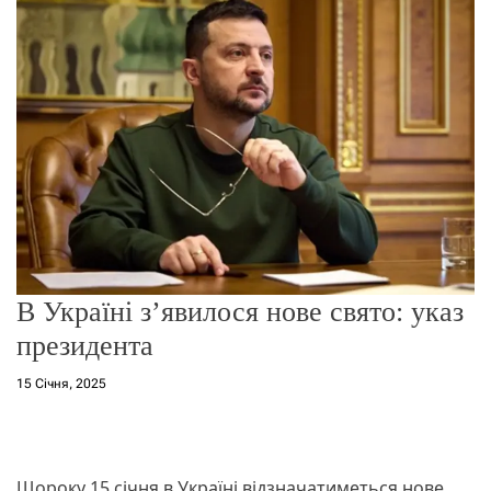
о
р
е
ж
и
м
у
В Україні з’явилося нове свято: указ
президента
15 Січня, 2025
Щороку 15 січня в Україні відзначатиметься нове