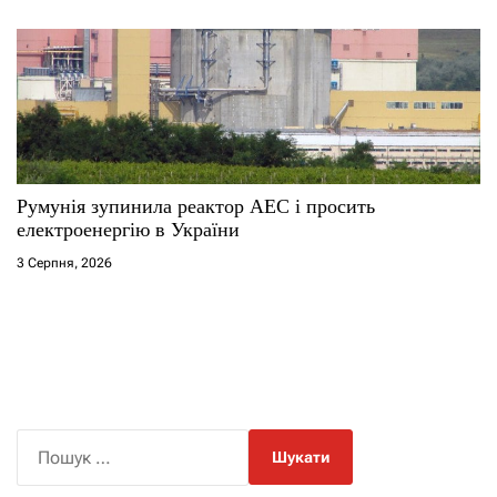
Румунія зупинила реактор АЕС і просить
електроенергію в України
3 Серпня, 2026
П
о