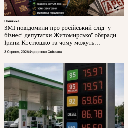
Політика
ЗМІ повідомили про російський слід у
бізнесі депутатки Житомирської облради
Ірини Костюшко та чому можуть
арештувати її активи
3 Серпня, 2026
Федоренко Світлана