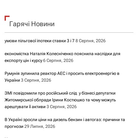
ш
у
к
Гарячі Новини
:
умови пільгової іпотеки ставки 3 і 7
8 Серпня, 2026
економістка Наталія Колесніченко пояснила наслідки для
експорту цін і курсу
6 Серпня, 2026
Румунія зупинила реактор АЕС і просить електроенергію в
України
3 Серпня, 2026
ЗМІ повідомили про російський слід у бізнесі депутатки
Житомирської облради Ірини Костюшко та чому можуть
арештувати її активи
3 Серпня, 2026
В Україні зросли ціни на дизель бензин і автогаз: причини та
прогнози
29 Липня, 2026