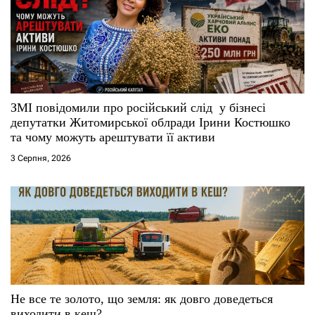
п
и
с
ЗМІ повідомили про російський слід у бізнесі
і
депутатки Житомирської облради Ірини Костюшко
та чому можуть арештувати її активи
в
3 Серпня, 2026
Не все те золото, що земля: як довго доведеться
виходити в кеш?