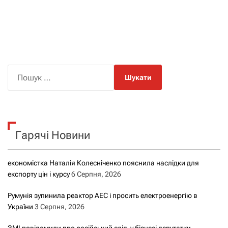
П
о
ш
у
к
Гарячі Новини
:
економістка Наталія Колесніченко пояснила наслідки для
експорту цін і курсу
6 Серпня, 2026
Румунія зупинила реактор АЕС і просить електроенергію в
України
3 Серпня, 2026
ЗМІ повідомили про російський слід у бізнесі депутатки