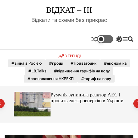
П
ВІДКАТ – НІ
е
р
Відкати та схеми без прикрас
е
й
т
П
М
П
и
е
е
о
д
р
н
ш
В ТРЕНДІ
е
ю
у
о
м
к
#війна з Росією
#гроші
#Приватбанк
#економіка
в
и
м
#LB.Talks
#підвищення тарифів на воду
к
і
а
#повноваження НКРЕКП
#тариф на воду
ч
с
к
т
о
ченко
Румунія зупинила реактор АЕС і
у
л
рту
просить електроенергію в України
ь
о
р
о
в
о
г