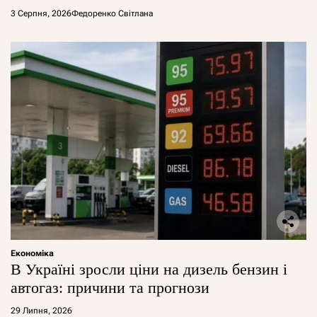
арештувати її активи
3 Серпня, 2026
Федоренко Світлана
Економіка
В Україні зросли ціни на дизель бензин і
автогаз: причини та прогнози
29 Липня, 2026