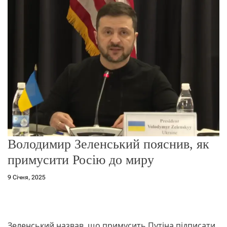
о
р
е
ж
и
м
у
Володимир Зеленський пояснив, як
примусити Росію до миру
9 Січня, 2025
Зеленський назвав, що примусить Путіна підписати