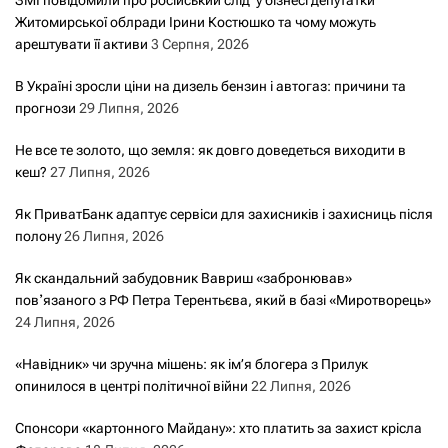
Житомирської облради Ірини Костюшко та чому можуть
арештувати її активи
3 Серпня, 2026
В Україні зросли ціни на дизель бензин і автогаз: причини та
прогнози
29 Липня, 2026
Не все те золото, що земля: як довго доведеться виходити в
кеш?
27 Липня, 2026
Як ПриватБанк адаптує сервіси для захисників і захисниць після
полону
26 Липня, 2026
Як скандальний забудовник Вавриш «забронював»
повʼязаного з РФ Петра Терентьєва, який в базі «Миротворець»
24 Липня, 2026
«Навідник» чи зручна мішень: як ім’я блогера з Прилук
опинилося в центрі політичної війни
22 Липня, 2026
Спонсори «картонного Майдану»: хто платить за захист крісла