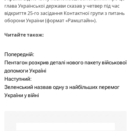
глава Української держави сказав у четвер під час
відкриття 25-го засідання Контактної групи з питань
оборони України (формат «Рамштайн»).
Читайте також:
Попередній:
Н
Пентагон розкрив деталі нового пакету військової
а
допомоги Україні
Наступний:
в
Зеленський назвав одну з найбільших перемог
і
України у війні
г
а