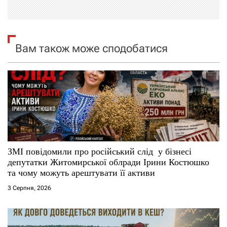
ц
і
я
Вам також може сподобатися
з
а
п
и
с
ЗМІ повідомили про російський слід у бізнесі
депутатки Житомирської облради Ірини Костюшко
і
та чому можуть арештувати її активи
3 Серпня, 2026
в