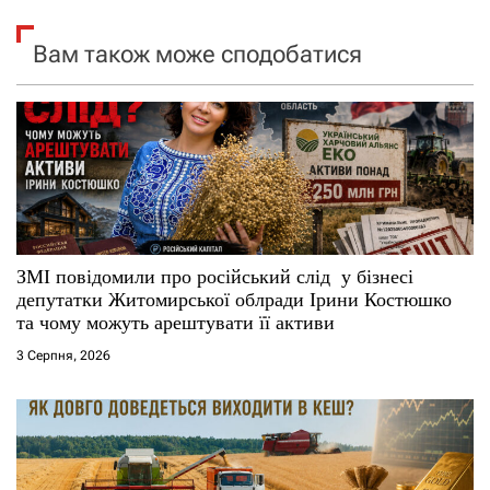
я
Вам також може сподобатися
з
а
п
и
с
ЗМІ повідомили про російський слід у бізнесі
депутатки Житомирської облради Ірини Костюшко
і
та чому можуть арештувати її активи
3 Серпня, 2026
в