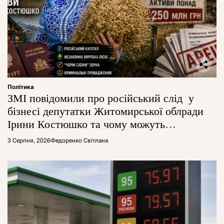
Політика
ЗМІ повідомили про російський слід у
бізнесі депутатки Житомирської облради
Ірини Костюшко та чому можуть
арештувати її активи
3 Серпня, 2026
Федоренко Світлана