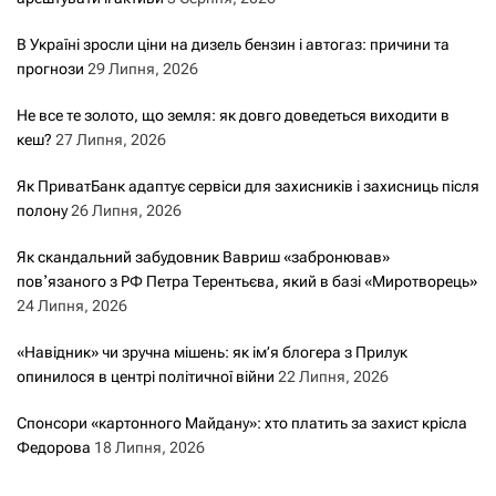
В Україні зросли ціни на дизель бензин і автогаз: причини та
прогнози
29 Липня, 2026
Не все те золото, що земля: як довго доведеться виходити в
кеш?
27 Липня, 2026
Як ПриватБанк адаптує сервіси для захисників і захисниць після
полону
26 Липня, 2026
Як скандальний забудовник Вавриш «забронював»
повʼязаного з РФ Петра Терентьєва, який в базі «Миротворець»
24 Липня, 2026
«Навідник» чи зручна мішень: як ім’я блогера з Прилук
опинилося в центрі політичної війни
22 Липня, 2026
Спонсори «картонного Майдану»: хто платить за захист крісла
Федорова
18 Липня, 2026