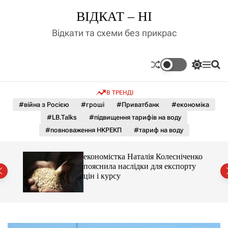
П
ВІДКАТ – НІ
е
р
Відкати та схеми без прикрас
е
й
т
П
М
П
и
е
е
о
д
р
н
ш
В ТРЕНДІ
е
ю
у
о
м
к
#війна з Росією
#гроші
#Приватбанк
#економіка
в
и
м
#LB.Talks
#підвищення тарифів на воду
к
і
а
#повноваження НКРЕКП
#тариф на воду
ч
с
к
т
о
и 3 і
економістка Наталія Колесніченко
у
л
пояснила наслідки для експорту
ь
цін і курсу
о
р
о
в
о
г