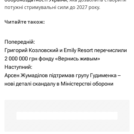
потужні стримувальні сили до 2027 року.
Читайте також:
Попередній:
Н
Григорий Козловский и Emily Resort перечислили
а
2 000 000 грн фонду «Вернись живым»
Наступний:
в
Арсен Жумаділов підтримав групу Гудименка –
і
нові деталі скандалу в Міністерстві оборони
г
а
ц
і