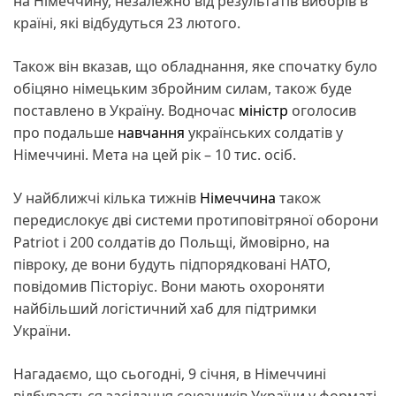
на Німеччину, незалежно від результатів виборів в
країні, які відбудуться 23 лютого.
Також він вказав, що обладнання, яке спочатку було
обіцяно німецьким збройним силам, також буде
поставлено в Україну. Водночас
міністр
оголосив
про подальше
навчання
українських солдатів у
Німеччині. Мета на цей рік – 10 тис. осіб.
У найближчі кілька тижнів
Німеччина
також
передислокує дві системи протиповітряної оборони
Patriot і 200 солдатів до Польщі, ймовірно, на
півроку, де вони будуть підпорядковані НАТО,
повідомив Пісторіус. Вони мають охороняти
найбільший логістичний хаб для підтримки
України.
Нагадаємо, що сьогодні, 9 січня, в Німеччині
відбувається засідання союзників України у форматі