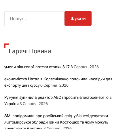
П
о
ш
у
к
Гарячі Новини
:
умови пільгової іпотеки ставки 3 і 7
8 Серпня, 2026
економістка Наталія Колесніченко пояснила наслідки для
експорту цін і курсу
6 Серпня, 2026
Румунія зупинила реактор АЕС і просить електроенергію в
України
3 Серпня, 2026
ЗМІ повідомили про російський слід у бізнесі депутатки
Житомирської облради Ірини Костюшко та чому можуть
арештувати її активи
3 Серпня, 2026