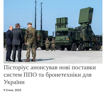
о
р
е
ж
и
м
у
Пісторіус анонсував нові поставки
систем ППО та бронетехніки для
України
9 Січня, 2025