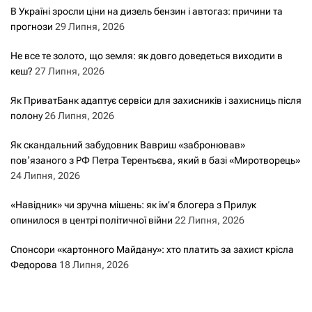
В Україні зросли ціни на дизель бензин і автогаз: причини та
прогнози
29 Липня, 2026
Не все те золото, що земля: як довго доведеться виходити в
кеш?
27 Липня, 2026
Як ПриватБанк адаптує сервіси для захисників і захисниць після
полону
26 Липня, 2026
Як скандальний забудовник Вавриш «забронював»
повʼязаного з РФ Петра Терентьєва, який в базі «Миротворець»
24 Липня, 2026
«Навідник» чи зручна мішень: як ім’я блогера з Прилук
опинилося в центрі політичної війни
22 Липня, 2026
Спонсори «картонного Майдану»: хто платить за захист крісла
Федорова
18 Липня, 2026