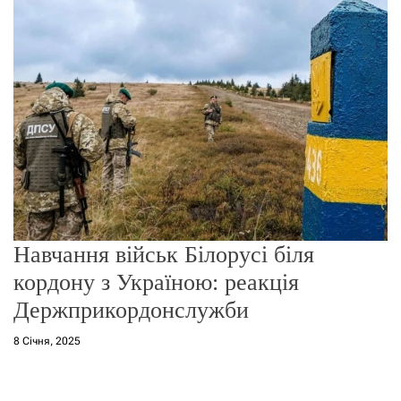
о
р
е
ж
и
м
у
Навчання військ Білорусі біля
кордону з Україною: реакція
Держприкордонслужби
8 Січня, 2025