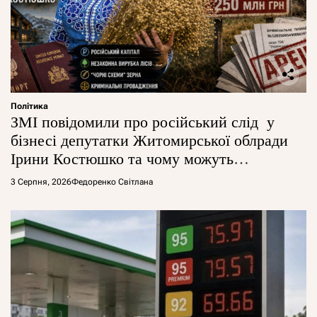
Політика
ЗМІ повідомили про російський слід у
бізнесі депутатки Житомирської облради
Ірини Костюшко та чому можуть
арештувати її активи
3 Серпня, 2026
Федоренко Світлана