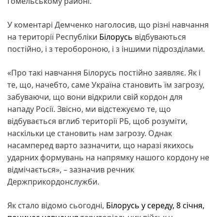
Гомельському районі.
У коментарі Демченко наголосив, що різні навчання
на території Республіки
Білорусь
відбуваються
постійно, і з теробороною, і з іншими підрозділами.
«Про такі навчання Білорусь постійно заявляє. Як і
те, що, начебто, саме Україна становить їм загрозу,
забуваючи, що вони відкрили свій кордон для
нападу Росії. Звісно, ми відстежуємо те, що
відбувається вглиб території РБ, щоб розуміти,
наскільки це становить нам загрозу. Однак
насамперед варто зазначити, що наразі якихось
ударних формувань на напрямку нашого кордону не
відмічається», – зазначив речник
Держприкордонслужби.
Як стало відомо сьогодні,
Білорусь у середу, 8 січня,