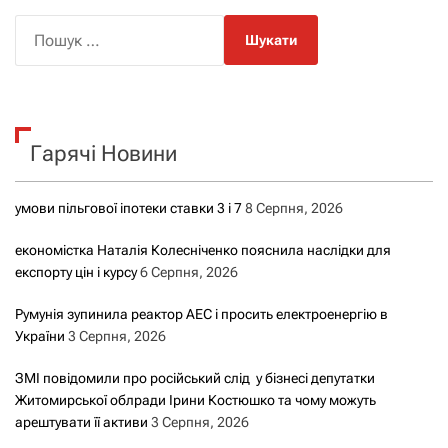
П
о
ш
у
к
Гарячі Новини
:
умови пільгової іпотеки ставки 3 і 7
8 Серпня, 2026
економістка Наталія Колесніченко пояснила наслідки для
експорту цін і курсу
6 Серпня, 2026
Румунія зупинила реактор АЕС і просить електроенергію в
України
3 Серпня, 2026
ЗМІ повідомили про російський слід у бізнесі депутатки
Житомирської облради Ірини Костюшко та чому можуть
арештувати її активи
3 Серпня, 2026