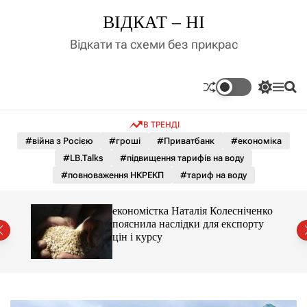
П
ВІДКАТ – НІ
е
р
Відкати та схеми без прикрас
е
й
т
П
М
П
и
е
е
о
д
р
н
ш
В ТРЕНДІ
е
ю
у
о
м
к
#війна з Росією
#гроші
#Приватбанк
#економіка
в
и
м
#LB.Talks
#підвищення тарифів на воду
к
і
а
#повноваження НКРЕКП
#тариф на воду
ч
с
к
т
о
и 3 і
економістка Наталія Колесніченко
у
л
пояснила наслідки для експорту
ь
цін і курсу
о
р
о
в
о
г