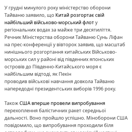
У грудні минулого року міністерство оборони
Тайваню заявило, що
Китай розгортає свій
найбільший військово-морський флот
у
регіональних водах за майже три десятиліття.
Речник Міністерства оборони Тайваню Сунь Ліфан
на прес-конференції у вівторок заявив, що масштаб
нинішнього розгортання китайських Військово-
морських сил у районі від південних японських
островів до Південно-Китайського моря є
найбільшим відтоді, як Пекін
проводив військові навчання довкола Тайваню
напередодні президентських виборів 1996 року.
Також
США вперше провели випробування
перехоплення балістичних ракет середньої
дальності. Воно пройшло успішно. Міноборони США
повідомило, що випробування проходили біля