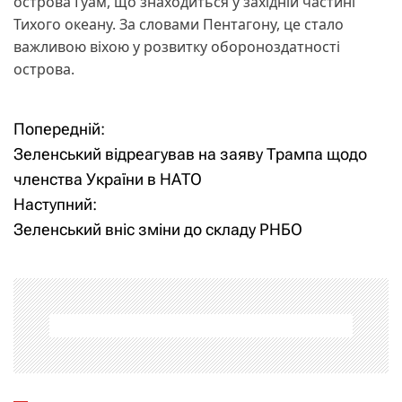
острова Гуам, що знаходиться у західній частині
Тихого океану. За словами Пентагону, це стало
важливою віхою у розвитку обороноздатності
острова.
Попередній:
Н
Зеленський відреагував на заяву Трампа щодо
а
членства України в НАТО
Наступний:
в
Зеленський вніс зміни до складу РНБО
і
г
а
ц