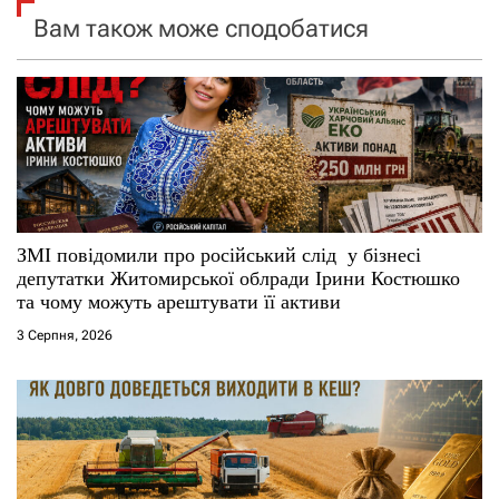
і
Вам також може сподобатися
я
з
а
п
и
ЗМІ повідомили про російський слід у бізнесі
депутатки Житомирської облради Ірини Костюшко
с
та чому можуть арештувати її активи
і
3 Серпня, 2026
в