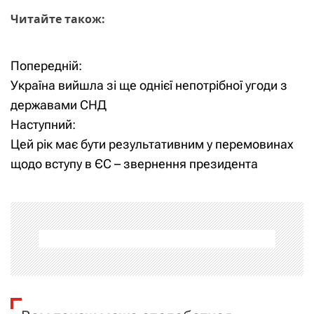
Читайте також:
Попередній:
Н
Україна вийшла зі ще однієї непотрібної угоди з
а
державами СНД
Наступний:
в
Цей рік має бути результативним у перемовинах
і
щодо вступу в ЄС – звернення президента
г
а
ц
і
я