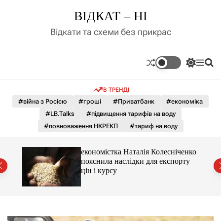
П
ВІДКАТ – НІ
е
р
Відкати та схеми без прикрас
е
й
т
П
М
П
и
е
е
о
д
р
н
ш
В ТРЕНДІ
е
ю
у
о
м
к
#війна з Росією
#гроші
#Приватбанк
#економіка
в
и
м
#LB.Talks
#підвищення тарифів на воду
к
і
а
#повноваження НКРЕКП
#тариф на воду
ч
с
к
т
о
и 3 і
економістка Наталія Колесніченко
у
л
пояснила наслідки для експорту
ь
цін і курсу
о
р
о
в
о
г