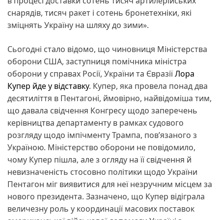
в процесі доставки сотень тисяч артилерійських
снарядів, тисяч ракет і сотень бронетехніки, які
зміцнять Україну на шляху до зими».
Сьогодні стало відомо, що чиновниця Міністерства
оборони США, заступниця помічника міністра
оборони у справах Росії, України та Євразії
Лора
Купер йде у відставку
. Купер, яка провела понад два
десятиліття в Пентагоні, ймовірно, найвідоміша тим,
що давала свідчення Конгресу щодо заперечень
керівництва департаменту в рамках судового
розгляду щодо імпічменту Трампа, пов’язаного з
Україною. Міністерство оборони не повідомило,
чому Купер пішла, але з огляду на її свідчення й
невизначеність стосовно політики щодо України
Пентагон міг виявитися для неї незручним місцем за
нового президента. Зазначено, що Купер відіграла
величезну роль у координації масових поставок