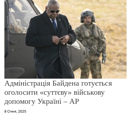
о
р
е
ж
и
м
у
Адміністрація Байдена готується
оголосити «суттєву» військову
допомогу Україні – AP
8 Січня, 2025