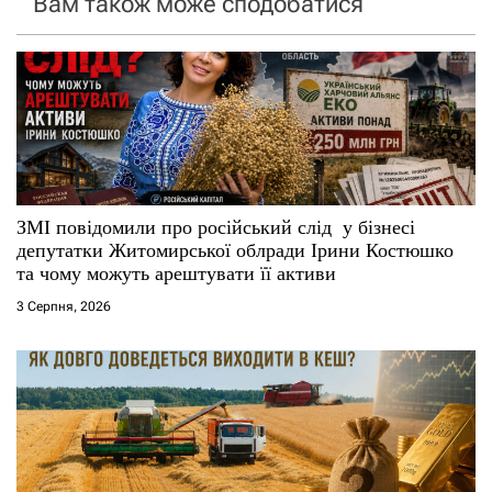
Вам також може сподобатися
з
а
п
и
с
ЗМІ повідомили про російський слід у бізнесі
депутатки Житомирської облради Ірини Костюшко
і
та чому можуть арештувати її активи
3 Серпня, 2026
в