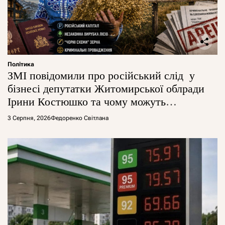
Політика
ЗМІ повідомили про російський слід у
бізнесі депутатки Житомирської облради
Ірини Костюшко та чому можуть
арештувати її активи
3 Серпня, 2026
Федоренко Світлана