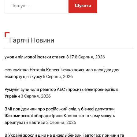
П
о
ш
у
к
Гарячі Новини
:
умови пільгової іпотеки ставки 3 і 7
8 Серпня, 2026
економістка Наталія Колесніченко пояснила наслідки для
експорту цін і курсу
6 Серпня, 2026
Румунія зупинила реактор АЕС і просить електроенергію в
України
3 Серпня, 2026
ЗМІ повідомили про російський слід у бізнесі депутатки
Житомирської облради Ірини Костюшко та чому можуть
арештувати її активи
3 Серпня, 2026
В Україні зросли ціни на дизель бензин і автогаз: причини та