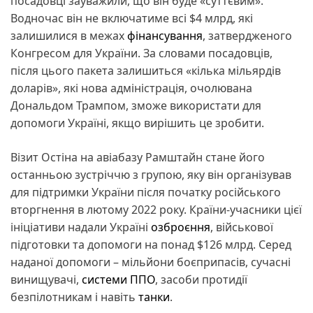
посадовці зауважили, що він буде «суттєвим».
Водночас він не включатиме всі $4 млрд, які
залишилися в межах
фінансування
, затвердженого
Конгресом для України. За словами посадовців,
після цього пакета залишиться «кілька мільярдів
доларів», які нова адміністрація, очолювана
Дональдом Трампом, зможе використати для
допомоги Україні, якщо вирішить це зробити.
Візит Остіна на авіабазу Рамштайн стане його
останньою зустріччю з групою, яку він організував
для підтримки України після початку російського
вторгнення в лютому 2022 року. Країни-учасники цієї
ініціативи надали Україні
озброєння
, військової
підготовки та допомоги на понад $126 млрд. Серед
наданої допомоги – мільйони боєприпасів, сучасні
винищувачі,
системи ППО
, засоби протидії
безпілотникам і навіть
танки
.