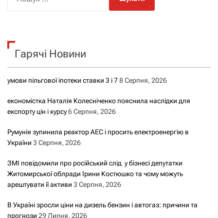
о
ш
у
к
Гарячі Новини
:
умови пільгової іпотеки ставки 3 і 7
8 Серпня, 2026
економістка Наталія Колесніченко пояснила наслідки для
експорту цін і курсу
6 Серпня, 2026
Румунія зупинила реактор АЕС і просить електроенергію в
України
3 Серпня, 2026
ЗМІ повідомили про російський слід у бізнесі депутатки
Житомирської облради Ірини Костюшко та чому можуть
арештувати її активи
3 Серпня, 2026
В Україні зросли ціни на дизель бензин і автогаз: причини та
прогнози
29 Липня, 2026