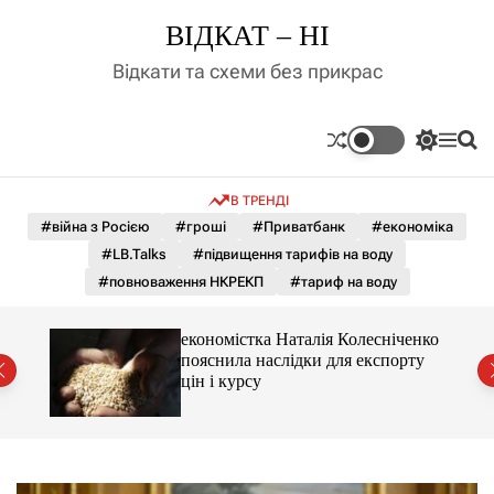
П
ВІДКАТ – НІ
е
р
Відкати та схеми без прикрас
е
й
т
П
М
П
и
е
е
о
д
р
н
ш
В ТРЕНДІ
е
ю
у
о
м
к
#війна з Росією
#гроші
#Приватбанк
#економіка
в
и
м
#LB.Talks
#підвищення тарифів на воду
к
і
а
#повноваження НКРЕКП
#тариф на воду
ч
с
к
т
о
и 3 і
економістка Наталія Колесніченко
у
л
пояснила наслідки для експорту
ь
цін і курсу
о
р
о
в
о
г