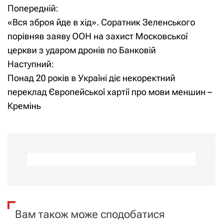
Попередній:
Н
«Вся зброя йде в хід». Соратник Зеленського
а
порівняв заяву ООН на захист Московської
церкви з ударом дронів по Банковій
в
Наступний:
і
Понад 20 років в Україні діє некоректний
переклад Європейської хартії про мови меншин –
г
Кремінь
а
ц
і
я
з
Вам також може сподобатися