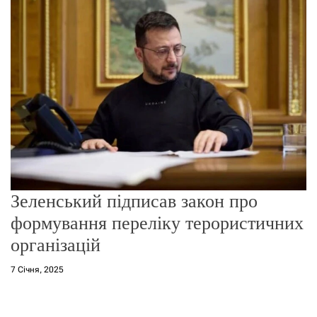
о
р
е
ж
и
м
у
Зеленський підписав закон про
формування переліку терористичних
організацій
7 Січня, 2025