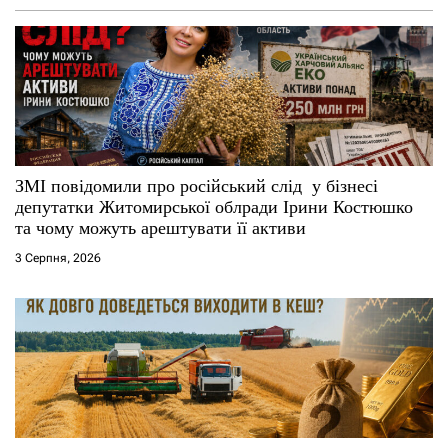
а
п
и
с
і
ЗМІ повідомили про російський слід у бізнесі
депутатки Житомирської облради Ірини Костюшко
в
та чому можуть арештувати її активи
3 Серпня, 2026