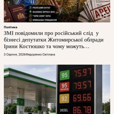
Політика
ЗМІ повідомили про російський слід у
бізнесі депутатки Житомирської облради
Ірини Костюшко та чому можуть
арештувати її активи
3 Серпня, 2026
Федоренко Світлана