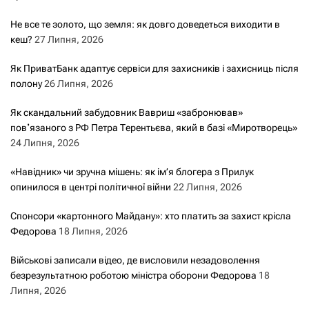
Не все те золото, що земля: як довго доведеться виходити в
кеш?
27 Липня, 2026
Як ПриватБанк адаптує сервіси для захисників і захисниць після
полону
26 Липня, 2026
Як скандальний забудовник Вавриш «забронював»
повʼязаного з РФ Петра Терентьєва, який в базі «Миротворець»
24 Липня, 2026
«Навідник» чи зручна мішень: як ім’я блогера з Прилук
опинилося в центрі політичної війни
22 Липня, 2026
Спонсори «картонного Майдану»: хто платить за захист крісла
Федорова
18 Липня, 2026
Військові записали відео, де висловили незадоволення
безрезультатною роботою міністра оборони Федорова
18
Липня, 2026