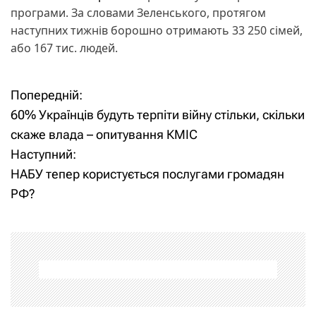
програми. За словами Зеленського, протягом
наступних тижнів борошно отримають 33 250 сімей,
або 167 тис. людей.
Попередній:
Н
60% Українців будуть терпіти війну стільки, скільки
а
скаже влада – опитування КМІС
Наступний:
в
НАБУ тепер користується послугами громадян
і
РФ?
г
а
ц
і