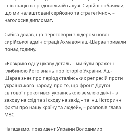
співпрацю в продовольчій галузі. Сирійці побачили,
що ми налаштовані серйозно та стратегічно», –
наголосив дипломат.
Сибіга додав, що переговори з лідером нової
сирійської адміністрації Ахмадом аш-Шараа тривали
понад годину.
«Розкрию одну цікаву деталь – ми були вражені
глибиною його знань про історію України. Аш-
Шараа знає про період сталінських репресій проти
українського народу, про те, що фронт Другої
світової прокотився українською землею двічі – з
заходу на схід та зі сходу на захід – та інші історичні
факти про нашу країну та людей», – розповів глава
МЗС.
Нагадаємо, президент України Володимир