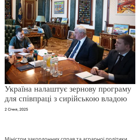
о
р
е
ж
и
м
у
Україна налаштує зернову програму
для співпраці з сирійською владою
2 Січня, 2025
Міністри закордонних справ та аграрної політики