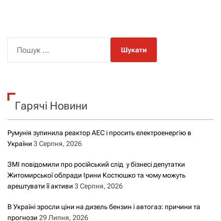
П
о
ш
у
к
Гарячі Новини
:
Румунія зупинила реактор АЕС і просить електроенергію в
України
3 Серпня, 2026
ЗМІ повідомили про російський слід у бізнесі депутатки
Житомирської облради Ірини Костюшко та чому можуть
арештувати її активи
3 Серпня, 2026
В Україні зросли ціни на дизель бензин і автогаз: причини та
прогнози
29 Липня, 2026