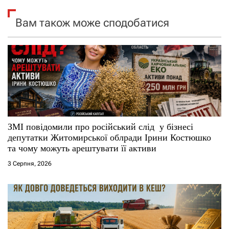
я
Вам також може сподобатися
з
а
п
и
с
ЗМІ повідомили про російський слід у бізнесі
депутатки Житомирської облради Ірини Костюшко
і
та чому можуть арештувати її активи
3 Серпня, 2026
в