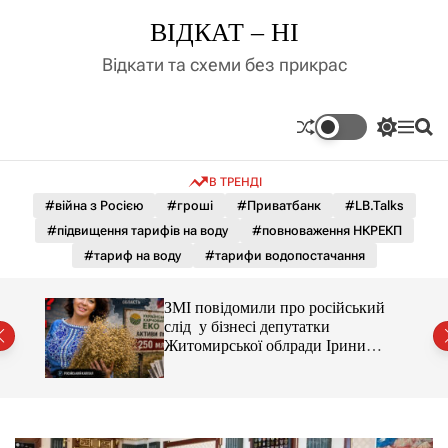
П
ВІДКАТ – НІ
е
р
Відкати та схеми без прикрас
е
й
т
П
М
П
и
е
е
о
д
р
н
ш
В ТРЕНДІ
е
ю
у
о
м
к
#війна з Росією
#гроші
#Приватбанк
#LB.Talks
в
и
м
#підвищення тарифів на воду
#повноваження НКРЕКП
к
і
а
#тариф на воду
#тарифи водопостачання
ч
с
к
т
о
С і
ЗМІ повідомили про російський
у
л
раїни
слід у бізнесі депутатки
ь
Житомирської облради Ірини
о
Костюшко та чому можуть
р
арештувати її активи
о
в
о
г