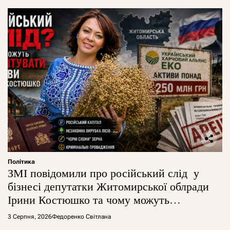
Політика
ЗМІ повідомили про російський слід у
бізнесі депутатки Житомирської облради
Ірини Костюшко та чому можуть
арештувати її активи
3 Серпня, 2026
Федоренко Світлана