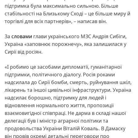
підтримка була максимально сильною. Більше
стабільності на Близькому Сході – це більше миру й
торгівлі для всіх партнерів», – написав він.
За
словами
глави українського МЗС Андрія Сибіги,
Україна «заповнює порожнечу», яка залишилася у
Сирії від росіян.
«І робимо це засобами дипломатії, гуманітарної
підтримки, політичного діалогу. Росія роками
надсилала до Сирії бомби, смерть, руйнування шкіл,
лікарень та іншої цивільної інфраструктури. Україна
надсилає борошно, підтримку для людей і
відновлення нормального життя, пропозиції
взаємовигідної співпраці. Не дарма в складі нашої
делегації був і міністр аграрної політики та
продовольства України Віталій Коваль. В Дамаску
він провів окремі детальні переговори про