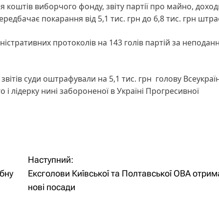
 коштів виборчого фонду, звіту партії про майно, доход
редбачає покарання від 5,1 тис. грн до 6,8 тис. грн штра
ністративних протоколів на 143 голів партій за неподанн
 звітів суди оштрафували на 5,1 тис. грн голову Всеукраї
 і лідерку нині забороненої в Україні Прогресивної
Наступний:
бну
Ексголови Київської та Полтавської ОВА отри
нові посади