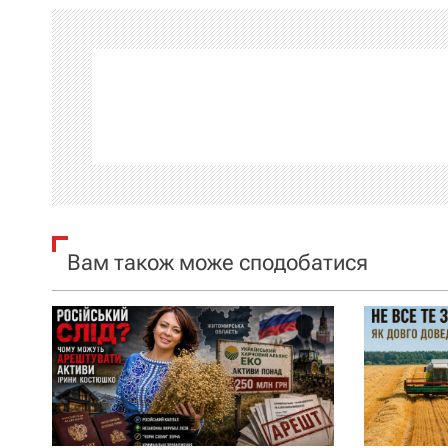
і
г
а
ц
і
я
Вам також може сподобатися
з
а
п
и
с