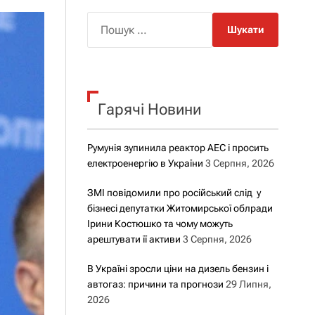
о
р
П
о
о
в
о
ш
г
у
о
р
к
е
Гарячі Новини
:
ж
и
м
у
Румунія зупинила реактор АЕС і просить
електроенергію в України
3 Серпня, 2026
ЗМІ повідомили про російський слід у
бізнесі депутатки Житомирської облради
Ірини Костюшко та чому можуть
арештувати її активи
3 Серпня, 2026
В Україні зросли ціни на дизель бензин і
автогаз: причини та прогнози
29 Липня,
2026