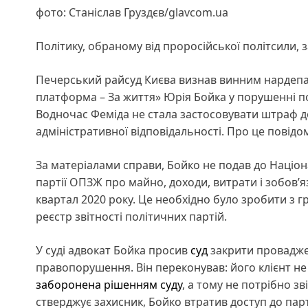
фото: Станіслав Груздєв/glavcom.ua
Політику, обраному від проросійської політсили
Печерський райсуд Києва визнав винним нардепа і
платформа – За життя» Юрія Бойка у порушенні по
Водночас Феміда не стала застосовувати штраф до
адміністративної відповідальності. Про це повідо
За матеріалами справи, Бойко не подав до Націона
партії ОПЗЖ про майно, доходи, витрати і зобов’яза
квартал 2020 року. Це необхідно було зробити з г
реєстр звітності політичних партій.
У суді адвокат Бойка просив
суд
закрити проваджен
правопорушення. Він переконував: його клієнт не 
заборонена рішенням суду
, а тому не потрібно з
стверджує захисник, Бойко втратив доступ до парт