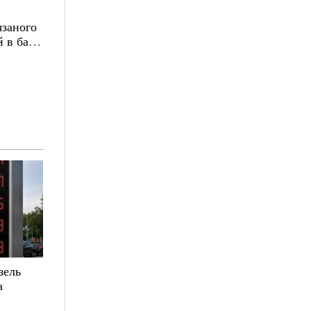
язаного
 в базі
зель
а