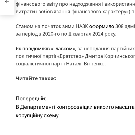
фінансового звіту про надходження і використання
витрати і зобов’язання фінансового характеру») пе
Станом на початок зими НАЗК
оформило
308 адмі
за період з 2020-го по II квартал 2024 року.
Як повідомляв «Главком»
, за неподання партійних
політичної партії «Братство» Дмитра Корчинського
соціалістичної партії Наталії Вітренко.
Читайте також:
Попередній:
Н
В Департаменті контррозвідки викрито масшта
а
корупційну схему
в