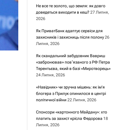
Не все те золото, що земля: як довго
доведеться виходити в кеш?
27 Липня,
2026
Як ПриватБанк адаптує сервіси для
захисників і захисниць після полону
26
Липня, 2026
Як скандальний забудовник Вавриш
«забронював» повʼязаного з РФ Петра
Терентьєва, який в базі «Миротворець»
24 Липня, 2026
«Навідник» чи зручна мішень: як ім’я
блогера з Прилук опинилося в центрі
політичної війни
22 Липня, 2026
Спонсори «картонного Майдану»: хто
платить за захист крісла Федорова
18
Липня, 2026