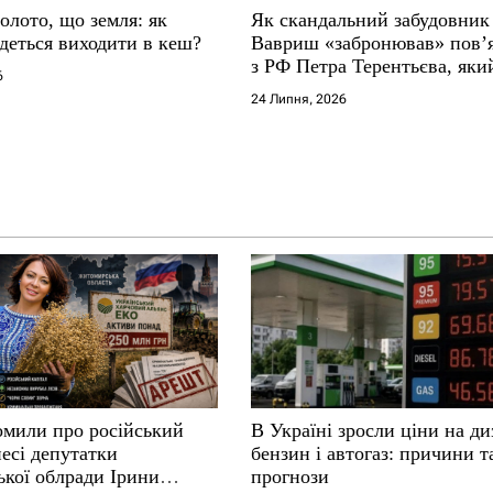
золото, що земля: як
Як скандальний забудовник
деться виходити в кеш?
Вавриш «забронював» повʼ
з РФ Петра Терентьєва, який
6
«Миротворець»
24 Липня, 2026
омили про російський
В Україні зросли ціни на ди
несі депутатки
бензин і автогаз: причини т
кої облради Ірини
прогнози