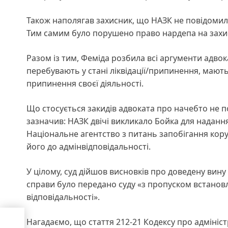
Також наполягав захисник, що НАЗК не повідомило
Тим самим було порушено право нардепа на захи
Разом із тим, Феміда розбила всі аргументи адвока
перебувають у стані ліквідації/припинення, мають 
припинення своєї діяльності.
Що стосується закидів адвоката про начебто не п
зазначив: НАЗК двічі викликало Бойка для наданн
Національне агентство з питань запобігання кор
його до адмінвідповідальності.
У цілому, суд дійшов висновків про доведену вин
справи було передано суду «з пропуском встанов
відповідальності».
Нагадаємо, що стаття 212-21 Кодексу про адмін