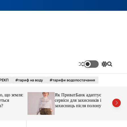
П
П
е
о
р
ш
РЕКП
#тариф на воду
#тарифи водопостачання
е
у
м
к
и
що земля:
Як ПриватБанк адаптує
к
а
ся
сервіси для захисників і
ч
захисниць після полону
к
о
л
ь