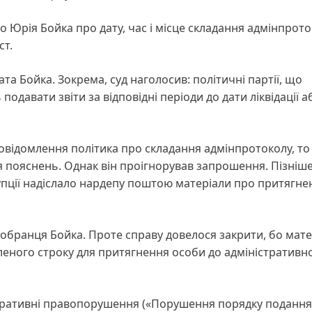
 Юрія Бойка про дату, час і місце складання адмінпрото
ст.
та Бойка. Зокрема, суд наголосив: політичні партії, що
подавати звіти за відповідні періоди до дати ліквідації а
овідомлення політика про складання адмінпротоколу, то
я пояснень. Однак він проігнорував запрошення. Пізніш
упції надіслало нардепу поштою матеріали про притягне
у обранця Бойка. Проте справу довелося закрити, бо мат
леного строку для притягнення особи до адміністративно
істративні правопорушення («Порушення порядку подання