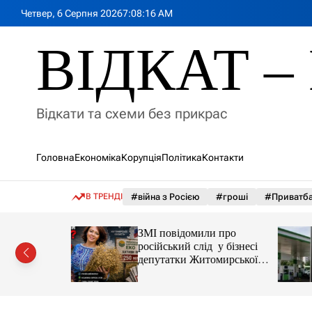
П
Четвер, 6 Серпня 2026
7
:
08
:
18
AM
е
р
ВІДКАТ – 
е
й
т
и
Відкати та схеми без прикрас
д
о
в
Головна
Економіка
Корупція
Політика
Контакти
м
і
с
В ТРЕНДІ
#війна з Росією
#гроші
#Приватб
т
у
а реактор
ЗМІ повідомили про
російський слід у бізнесі
 України
депутатки Житомирської
облради Ірини Костюшко
та чому можуть арештувати
її активи