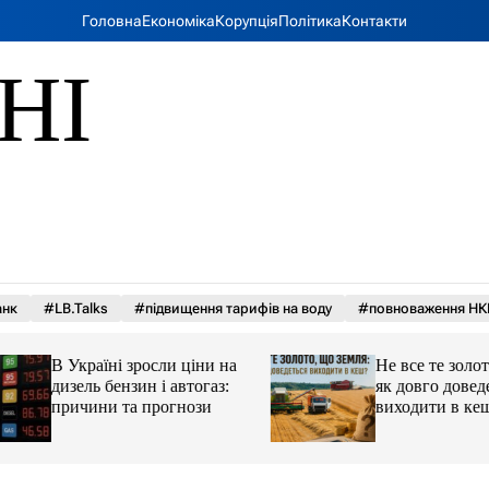
Головна
Економіка
Корупція
Політика
Контакти
НІ
анк
#LB.Talks
#підвищення тарифів на воду
#повноваження НК
В Україні зросли ціни на
Не все те золото, 
дизель бензин і автогаз:
як довго доведеть
причини та прогнози
виходити в кеш?