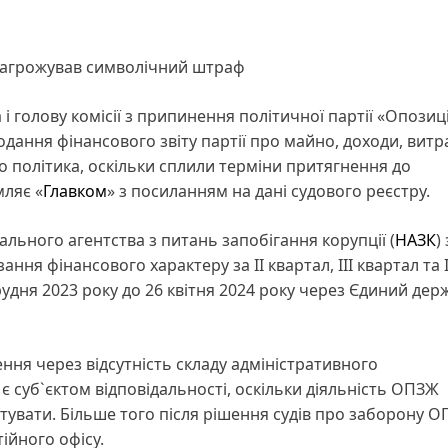
, загрожував символічний штраф
 голову комісії з припинення політичної партії «Опозиц
дання фінансового звіту партії про майно, доходи, витр
 політика, оскільки сплили терміни притягнення до
мляє «
Главком
» з посиланням на дані судового реєстру.
льного агентства з питань запобігання корупції (
НАЗК
)
ння фінансового характеру за ІІ квартал, ІІІ квартал та 
рудня 2023 року до 26 квітня 2024 року через Єдиний де
ня через відсутність складу адміністративного
є суб`єктом відповідальності, оскільки діяльність ОПЗЖ
вітувати. Більше того після рішення судів про заборону О
ійного офісу.