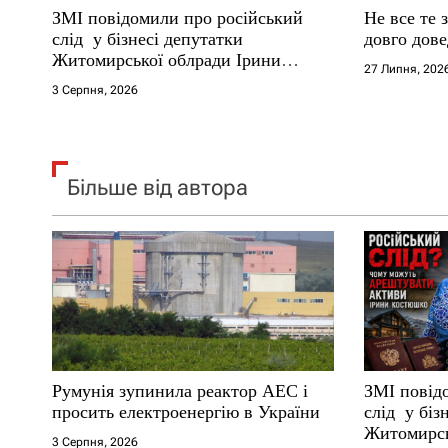
ЗМІ повідомили про російський
Не все те 
і
слід у бізнесі депутатки
довго дове
Житомирської облради Ірини
27 Липня, 202
в
Костюшко та чому можуть
3 Серпня, 2026
арештувати її активи
Більше від автора
Румунія зупинила реактор АЕС і
ЗМІ повід
просить електроенергію в України
слід у біз
Житомирсь
3 Серпня, 2026