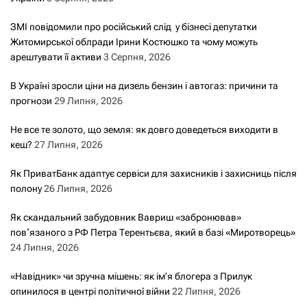
ЗМІ повідомили про російський слід у бізнесі депутатки
Житомирської облради Ірини Костюшко та чому можуть
арештувати її активи
3 Серпня, 2026
В Україні зросли ціни на дизель бензин і автогаз: причини та
прогнози
29 Липня, 2026
Не все те золото, що земля: як довго доведеться виходити в
кеш?
27 Липня, 2026
Як ПриватБанк адаптує сервіси для захисників і захисниць після
полону
26 Липня, 2026
Як скандальний забудовник Вавриш «забронював»
повʼязаного з РФ Петра Терентьєва, який в базі «Миротворець»
24 Липня, 2026
«Навідник» чи зручна мішень: як ім’я блогера з Прилук
опинилося в центрі політичної війни
22 Липня, 2026