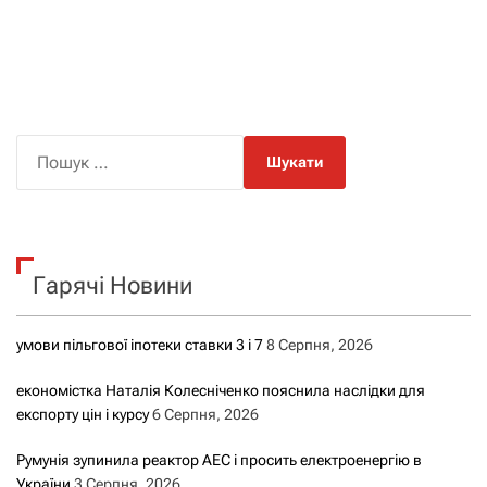
П
о
ш
у
к
Гарячі Новини
:
умови пільгової іпотеки ставки 3 і 7
8 Серпня, 2026
економістка Наталія Колесніченко пояснила наслідки для
експорту цін і курсу
6 Серпня, 2026
Румунія зупинила реактор АЕС і просить електроенергію в
України
3 Серпня, 2026