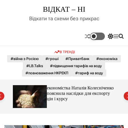
П
ВІДКАТ – НІ
е
р
Відкати та схеми без прикрас
е
й
т
П
М
П
и
е
е
о
д
р
н
ш
В ТРЕНДІ
е
ю
у
о
м
к
#війна з Росією
#гроші
#Приватбанк
#економіка
в
и
м
#LB.Talks
#підвищення тарифів на воду
к
і
а
#повноваження НКРЕКП
#тариф на воду
ч
с
к
т
о
и 3 і
економістка Наталія Колесніченко
у
л
пояснила наслідки для експорту
ь
цін і курсу
о
р
о
в
о
г