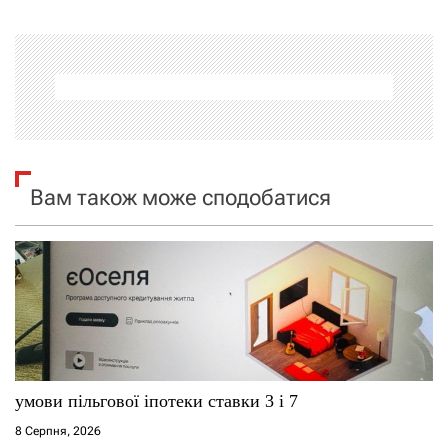
і
г
а
ц
і
Вам також може сподобатися
я
з
а
п
и
умови пільгової іпотеки ставки 3 і 7
с
8 Серпня, 2026