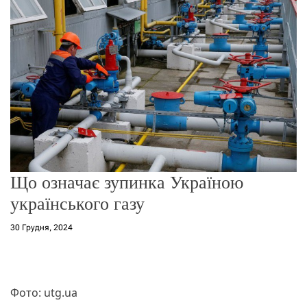
о
р
е
ж
и
м
у
Що означає зупинка Україною
українського газу
30 Грудня, 2024
Фото: utg.ua