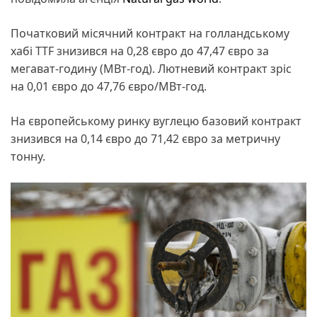
Початковий місячний контракт на голландському
хабі TTF знизився на 0,28 євро до 47,47 євро за
мегават-годину (МВт-год). Лютневий контракт зріс
на 0,01 євро до 47,76 євро/МВт-год.
На європейському ринку вуглецю базовий контракт
знизився на 0,14 євро до 71,42 євро за метричну
тонну.