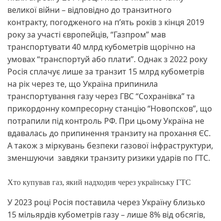
великої війни – відповідно до транзитного
контракту, погодженого на п’ять років з кінця 2019
року за участі європейців, “Газпром” мав
транспортувати 40 млрд кубометрів щорічно на
умовах “транспортуй або плати”. Однак з 2022 року
Росія сплачує лише за транзит 15 млрд кубометрів
на рік через те, що Україна припинила
транспортування газу через ГВС “Сохранівка” та
прикордонну компресорну станцію “Новопсков”, що
потрапили під контроль РФ. При цьому Україна не
вдавалась до припинення транзиту на прохання ЄС.
А також з міркувань безпеки газової інфраструктури,
зменшуючи завдяки транзиту ризики ударів по ГТС.
Хто купував газ, який надходив через українську ГТС
У 2023 році Росія поставила через Україну близько
15 мільярдів кубометрів газу – лише 8% від обсягів,