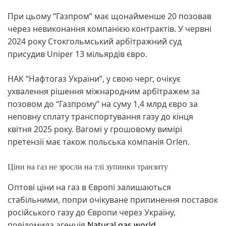
При цьому “Газпром” має щонайменше 20 позовав
через невиконання компанією контрактів. У червні
2024 року Стокгольмський арбітражний суд
присудив Uniper 13 мільярдів євро.
НАК “Нафтогаз України”, у свою черг, очікує
ухвалення рішення міжнародним арбітражем за
позовом до “Газпрому” на суму 1,4 млрд євро за
неповну сплату транспортування газу до кінця
квітня 2025 року. Вагомі у грошовому вимірі
претензії має також польська компанія Orlen.
Ціни на газ не зросли на тлі зупинки транзиту
Оптові ціни на газ в Європі залишаються
стабільними, попри очікуване припинення поставок
російського газу до Європи через Україну,
повідомила агенція
Natural gas world
.