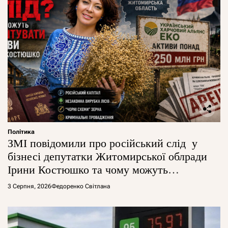
Політика
ЗМІ повідомили про російський слід у
бізнесі депутатки Житомирської облради
Ірини Костюшко та чому можуть
арештувати її активи
3 Серпня, 2026
Федоренко Світлана