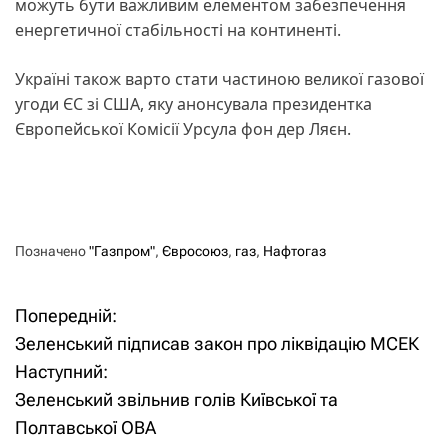
можуть бути важливим елементом забезпечення
енергетичної стабільності на континенті.
Україні також варто стати частиною великої газової
угоди ЄС зі США, яку анонсувала президентка
Європейської Комісії Урсула фон дер Ляєн.
Позначено
"Газпром"
,
Євросоюз
,
газ
,
Нафтогаз
Попередній:
Н
Зеленський підписав закон про ліквідацію МСЕК
а
Наступний:
Зеленський звільнив голів Київської та
в
Полтавської ОВА