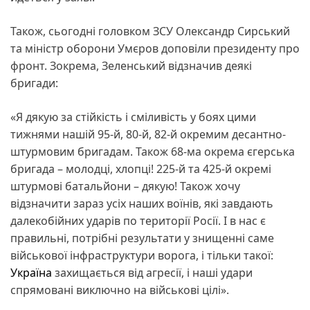
Також, сьогодні головком ЗСУ Олександр Сирський
та міністр оборони Умєров доповіли президенту про
фронт. Зокрема, Зеленський відзначив деякі
бригади:
«Я дякую за стійкість і сміливість у боях цими
тижнями нашій 95-й, 80-й, 82-й окремим десантно-
штурмовим бригадам. Також 68-ма окрема єгерська
бригада – молодці, хлопці! 225-й та 425-й окремі
штурмові батальйони – дякую! Також хочу
відзначити зараз усіх наших воїнів, які завдають
далекобійних ударів по території Росії. І в нас є
правильні, потрібні результати у знищенні саме
військової інфраструктури ворога, і тільки такої:
Україна
захищається від агресії, і наші удари
спрямовані виключно на військові цілі».