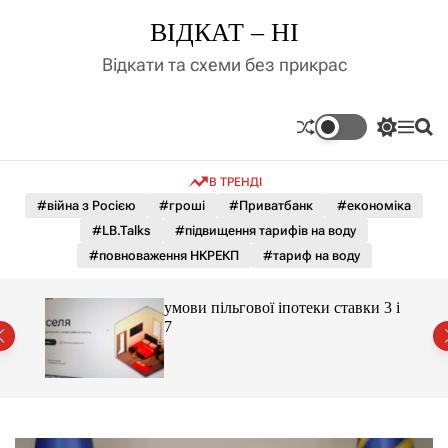
П
ВІДКАТ – НІ
е
р
Відкати та схеми без прикрас
е
й
т
П
М
П
и
е
е
о
д
р
н
ш
В ТРЕНДІ
е
ю
у
о
м
к
#війна з Росією
#гроші
#Приватбанк
#економіка
в
и
м
#LB.Talks
#підвищення тарифів на воду
к
і
а
#повноваження НКРЕКП
#тариф на воду
ч
с
к
т
о
 яка
умови пільгової іпотеки ставки 3 і
у
л
7
ь
о
р
о
в
о
г