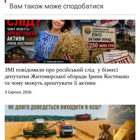
я
Вам також може сподобатися
з
а
п
и
с
ЗМІ повідомили про російський слід у бізнесі
депутатки Житомирської облради Ірини Костюшко
і
та чому можуть арештувати її активи
3 Серпня, 2026
в