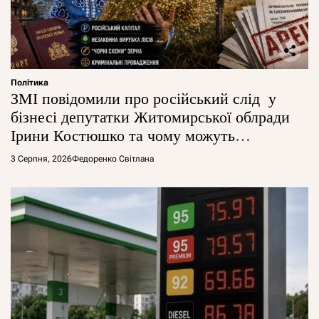
Політика
ЗМІ повідомили про російський слід у
бізнесі депутатки Житомирської облради
Ірини Костюшко та чому можуть
арештувати її активи
3 Серпня, 2026
Федоренко Світлана