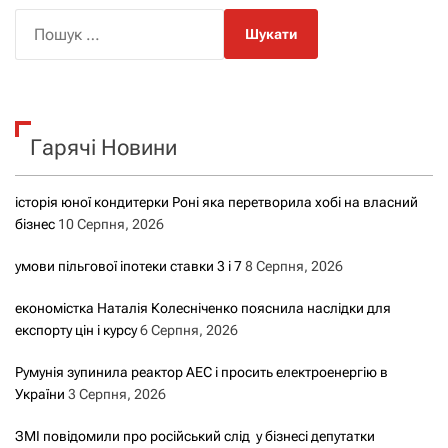
П
о
ш
у
к
Гарячі Новини
:
історія юної кондитерки Роні яка перетворила хобі на власний
бізнес
10 Серпня, 2026
умови пільгової іпотеки ставки 3 і 7
8 Серпня, 2026
економістка Наталія Колесніченко пояснила наслідки для
експорту цін і курсу
6 Серпня, 2026
Румунія зупинила реактор АЕС і просить електроенергію в
України
3 Серпня, 2026
ЗМІ повідомили про російський слід у бізнесі депутатки