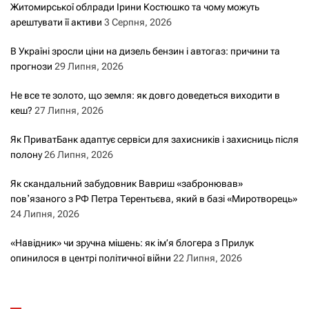
Житомирської облради Ірини Костюшко та чому можуть
арештувати її активи
3 Серпня, 2026
В Україні зросли ціни на дизель бензин і автогаз: причини та
прогнози
29 Липня, 2026
Не все те золото, що земля: як довго доведеться виходити в
кеш?
27 Липня, 2026
Як ПриватБанк адаптує сервіси для захисників і захисниць після
полону
26 Липня, 2026
Як скандальний забудовник Вавриш «забронював»
повʼязаного з РФ Петра Терентьєва, який в базі «Миротворець»
24 Липня, 2026
«Навідник» чи зручна мішень: як ім’я блогера з Прилук
опинилося в центрі політичної війни
22 Липня, 2026