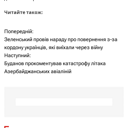
Читайте також:
Попередній:
Н
Зеленський провів нараду про повернення з-за
а
кордону українців, які виїхали через війну
Наступний:
в
Буданов прокоментував катастрофу літака
і
Азербайджанських авіаліній
г
а
ц
і