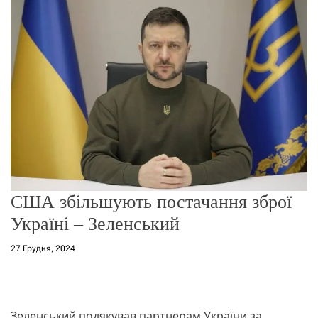
о
р
е
ж
и
м
у
США збільшують постачання зброї
Україні – Зеленський
27 Грудня, 2024
Зеленський подякував партнерам України за