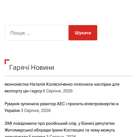
П
о
ш
у
к
Гарячі Новини
:
економістка Наталія Колесніченко пояснила наслідки для
експорту цін і курсу
6 Серпня, 2026
Румунія зупинила реактор АЕС і просить електроенергію в
України
3 Серпня, 2026
ЗМІ повідомили про російський слід у бізнесі депутатки
Житомирської облради Ірини Костюшко та чому можуть
арештувати її активи
3 Серпня, 2026