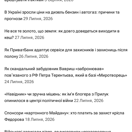
В Україні зросли ціни на дизель бензин і автогаз: причини та
прогнози
29 Липня, 2026
Не все те золото, що земля: як довго доведеться виходити в
кеш?
27 Липня, 2026
Як ПриватБанк адаптує сервіси для захисників і захисниць після
полону
26 Липня, 2026
Як скандальний забудовник Вавриш «забронював»
повʼязаного з РФ Петра Терентьєва, який в базі «Миротворець»
24 Липня, 2026
«Навідник» чи зручна мішень: як ім’я блогера з Прилук
опинилося в центрі політичної війни
22 Липня, 2026
Спонсори «картонного Майдану»: хто платить за захист крісла
Федорова
18 Липня, 2026
Військові записали відео, де висловили незадоволення