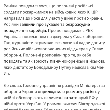
Раніше повідомлялося, що полонені російські
солдати поскаржилися на військових, яких КНДР
направила до Росії для участі у війні проти України.
Росіяни
заявили про зухвале та безрозсудне
поводження корейців
. Про це повідомляє РБК-
Україна з посиланням на джерела у Силах оборони.
Так, журналісти отримали ексклюзивні кадри допиту
російських військовополонених від джерел у Силах
оборони. Полонені розповіли про те, як себе
поводять та як воюють північнокорейські військові,
яких диктатору Володимиру Путіну надіслав Кім Чен
Ин.
До слова, Головне управління розвідки Міністерства
оборони України
оприлюднило розмову росіян
, у
якій ті обговорюють величезні
втрати
армії РФ у
війні проти України. У розмові жителя Білгородської
області йдеться про 56 тисяч ще не опізнаних тіл у