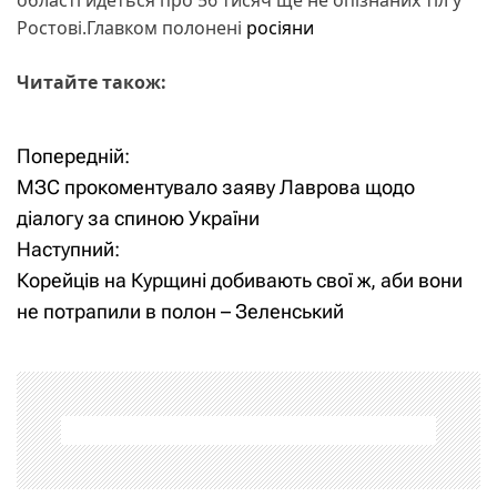
Ростові.Главком полонені
росіяни
Читайте також:
Попередній:
Н
МЗС прокоментувало заяву Лаврова щодо
а
діалогу за спиною України
Наступний:
в
Корейців на Курщині добивають свої ж, аби вони
і
не потрапили в полон – Зеленський
г
а
ц
і