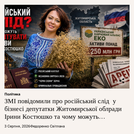
Політика
ЗМІ повідомили про російський слід у
бізнесі депутатки Житомирської облради
Ірини Костюшко та чому можуть
арештувати її активи
3 Серпня, 2026
Федоренко Світлана