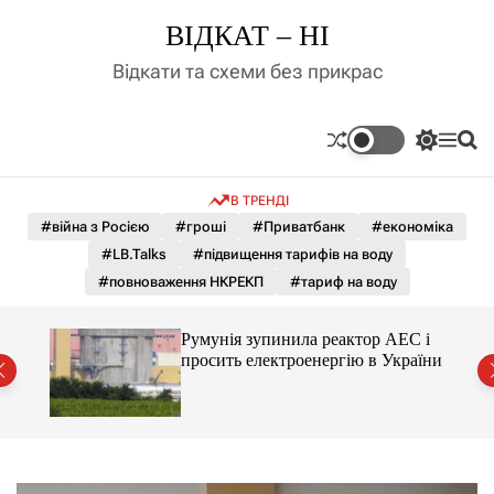
П
ВІДКАТ – НІ
е
р
Відкати та схеми без прикрас
е
й
т
П
М
П
и
е
е
о
д
р
н
ш
В ТРЕНДІ
е
ю
у
о
м
к
#війна з Росією
#гроші
#Приватбанк
#економіка
в
и
м
#LB.Talks
#підвищення тарифів на воду
к
і
а
#повноваження НКРЕКП
#тариф на воду
ч
с
к
т
о
ченко
Румунія зупинила реактор АЕС і
у
л
рту
просить електроенергію в України
ь
о
р
о
в
о
г