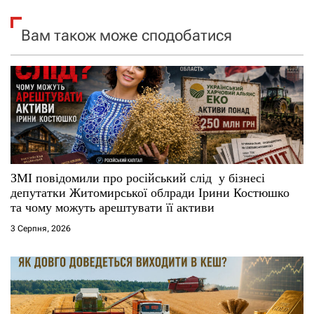
я
Вам також може сподобатися
з
а
п
и
с
ЗМІ повідомили про російський слід у бізнесі
депутатки Житомирської облради Ірини Костюшко
і
та чому можуть арештувати її активи
3 Серпня, 2026
в