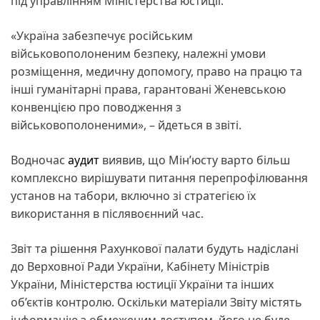
під управлінням Міністерства юстиції.
«Україна забезпечує російським
військовополоненим безпеку, належні умови
розміщення, медичну допомогу, право на працю та
інші гуманітарні права, гарантовані Женевською
конвенцією про поводження з
військовополоненими», – йдеться в звіті.
Водночас
аудит
виявив, що Мін’юсту варто більш
комплексно вирішувати питання перепрофілювання
установ на табори, включно зі стратегією їх
використання в післявоєнний час.
Звіт та рішення Рахункової палати будуть надіслані
до Верховної Ради України, Кабінету Міністрів
України, Міністерства юстиції України та інших
об’єктів контролю. Оскільки матеріали Звіту містять
інформацію з обмеженим доступом, його не буде