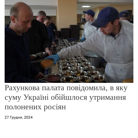
о
р
е
ж
и
м
у
Рахункова палата повідомила, в яку
суму Україні обійшлося утримання
полонених росіян
27 Грудня, 2024