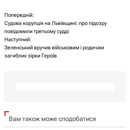
Попередній:
Н
Судова корупція на Львівщині: про підозру
а
повідомили третьому судді
Наступний:
в
Зеленський вручив військовим і родичам
і
загиблих зірки Героїв
г
а
ц
і
я
Вам також може сподобатися
з