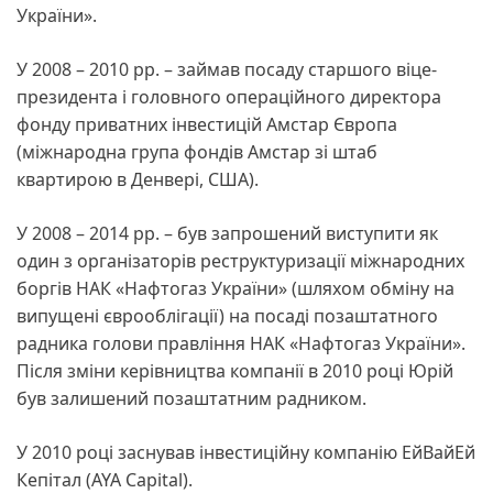
України».
У 2008 – 2010 рр. – займав посаду старшого віце-
президента і головного операційного директора
фонду приватних інвестицій Амстар Європа
(міжнародна група фондів Амстар зі штаб
квартирою в Денвері, США).
У 2008 – 2014 рр. – був запрошений виступити як
один з організаторів реструктуризації міжнародних
боргів НАК «Нафтогаз України» (шляхом обміну на
випущені єврооблігації) на посаді позаштатного
радника голови правління НАК «Нафтогаз України».
Після зміни керівництва компанії в 2010 році Юрій
був залишений позаштатним радником.
У 2010 році заснував інвестиційну компанію ЕйВайЕй
Кепітал (AYA Capital).