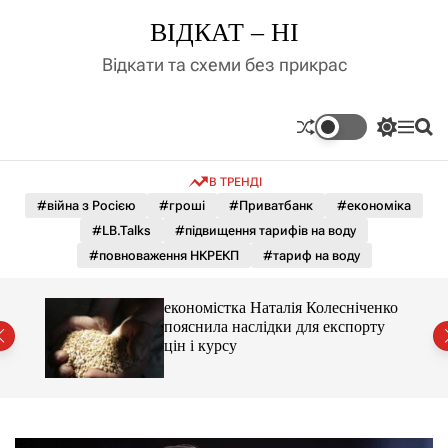
П
ВІДКАТ – НІ
е
р
Відкати та схеми без прикрас
е
й
т
П
М
П
и
е
е
о
д
р
н
ш
В ТРЕНДІ
е
ю
у
о
м
к
#війна з Росією
#гроші
#Приватбанк
#економіка
в
и
м
#LB.Talks
#підвищення тарифів на воду
к
і
а
#повноваження НКРЕКП
#тариф на воду
ч
с
к
т
о
и 3 і
економістка Наталія Колесніченко
у
л
пояснила наслідки для експорту
ь
цін і курсу
о
р
о
в
о
г