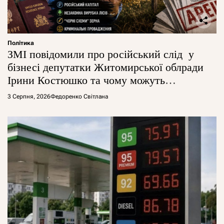
Політика
ЗМІ повідомили про російський слід у
бізнесі депутатки Житомирської облради
Ірини Костюшко та чому можуть
арештувати її активи
3 Серпня, 2026
Федоренко Світлана