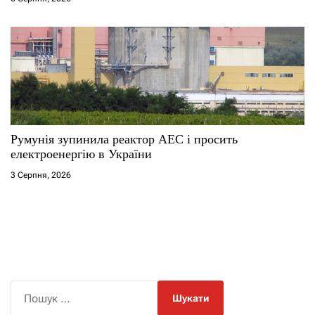
Румунія зупинила реактор АЕС і просить
електроенергію в України
3 Серпня, 2026
П
о