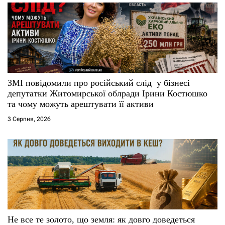
а
п
и
с
ЗМІ повідомили про російський слід у бізнесі
депутатки Житомирської облради Ірини Костюшко
і
та чому можуть арештувати її активи
3 Серпня, 2026
в
Не все те золото, що земля: як довго доведеться