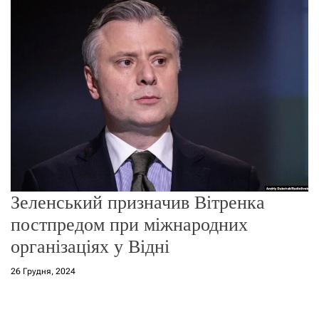
о
р
е
ж
и
м
у
Зеленський призначив Вітренка
постпредом при міжнародних
організаціях у Відні
26 Грудня, 2024