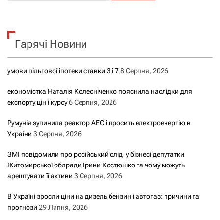
ш
у
к
Гарячі Новини
:
умови пільгової іпотеки ставки 3 і 7
8 Серпня, 2026
економістка Наталія Колесніченко пояснила наслідки для
експорту цін і курсу
6 Серпня, 2026
Румунія зупинила реактор АЕС і просить електроенергію в
України
3 Серпня, 2026
ЗМІ повідомили про російський слід у бізнесі депутатки
Житомирської облради Ірини Костюшко та чому можуть
арештувати її активи
3 Серпня, 2026
В Україні зросли ціни на дизель бензин і автогаз: причини та
прогнози
29 Липня, 2026