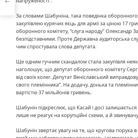
напруженості”.
За словами Шабуніна, така поведінка оборонного к
закупівлею курячих яєць для армії за ціною 17 гри
оборонного комітету, “слуга народу” Олександр З
безпідставними. Проте Державна аудиторська слу
чим спростувала слова депутата.
Ще одним гучним скандалом стала закупівля неякі
наголошує, що депутат оборонного комітету Сергій
від своїх колег. Депутат Веніславський виправдов
свого племінника”. На додачу, донька та племінни
вартістю 37 мільйонів гривень.
Шабунін підкреслює, що Касай і досі залишається 
лише не реагує на корупційні схеми, а й звинувачує
Шабунін звертає увагу на те, що кругова порука 
який має забезпечувати прозорість і відповідаль