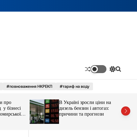
П
П
е
о
р
ш
#повноваження НКРЕКП
#тариф на воду
е
у
м
к
и
про
В Україні зросли ціни на
к
а
бізнесі
дизель бензин і автогаз:
ч
ирської
причини та прогнози
к
остюшко
о
рештувати
л
ь