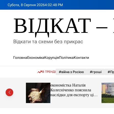
П
Субота, 8 Серпня 2026
4
:
02
:
50
PM
е
р
ВІДКАТ – 
е
й
т
и
Відкати та схеми без прикрас
д
о
в
Головна
Економіка
Корупція
Політика
Контакти
м
і
с
В ТРЕНДІ
#війна з Росією
#гроші
#Пр
т
у
іпотеки
економістка Наталія
Колесніченко пояснила
наслідки для експорту цін і
курсу