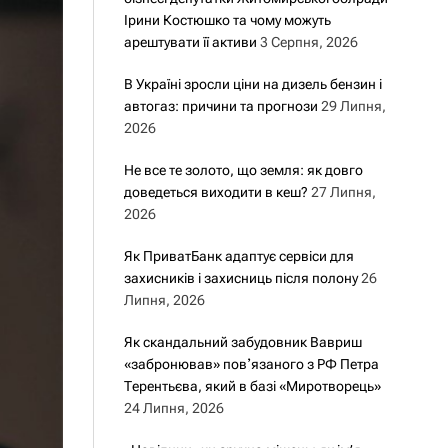
Ірини Костюшко та чому можуть
арештувати її активи
3 Серпня, 2026
В Україні зросли ціни на дизель бензин і
автогаз: причини та прогнози
29 Липня,
2026
Не все те золото, що земля: як довго
доведеться виходити в кеш?
27 Липня,
2026
Як ПриватБанк адаптує сервіси для
захисників і захисниць після полону
26
Липня, 2026
Як скандальний забудовник Вавриш
«забронював» повʼязаного з РФ Петра
Терентьєва, який в базі «Миротворець»
24 Липня, 2026