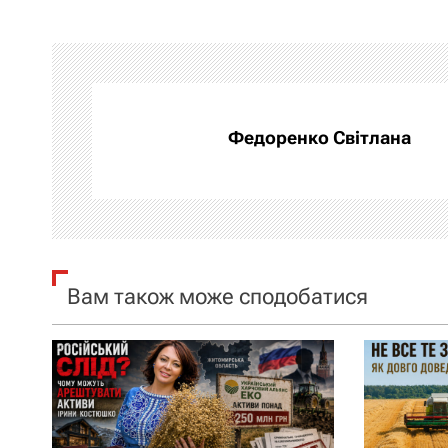
в
і
г
а
Федоренко Світлана
ц
і
я
Вам також може сподобатися
з
а
п
и