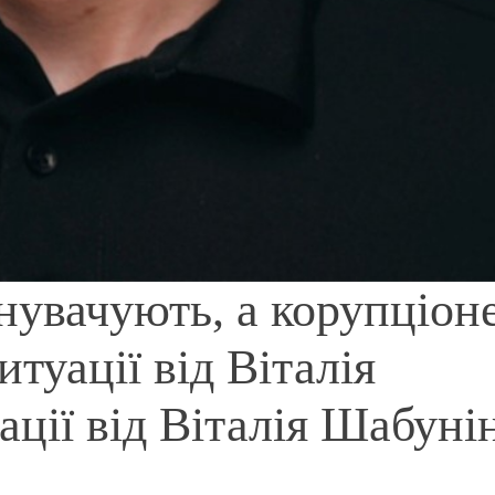
нувачують, а корупціон
итуації від Віталія
ації від Віталія Шабуні