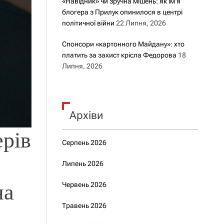
«Навідник» чи зручна мішень: як ім’я
блогера з Прилук опинилося в центрі
політичної війни
22 Липня, 2026
Спонсори «картонного Майдану»: хто
платить за захист крісла Федорова
18
Липня, 2026
Архіви
ерів
Серпень 2026
Липень 2026
на
Червень 2026
Травень 2026