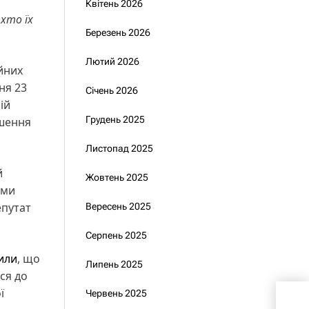
Квітень 2026
хто їх
Березень 2026
Лютий 2026
йних
ня 23
Січень 2026
ій
Грудень 2025
ішення
Листопад 2025
й
Жовтень 2025
ими
епутат
Вересень 2025
Серпень 2025
или
, що
Липень 2025
ся до
ї
Червень 2025
Опо