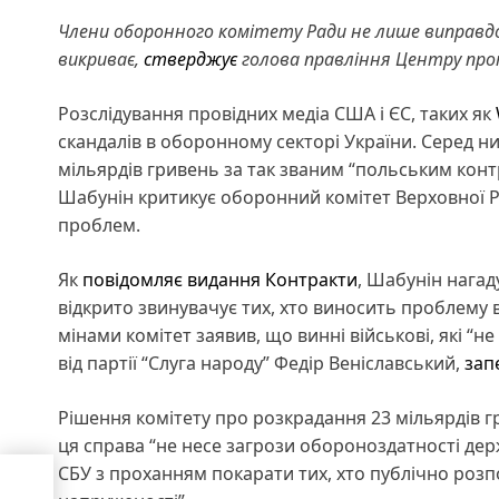
Члени оборонного комітету Ради не лише виправдо
викриває,
стверджує
голова правління Центру прот
Розслідування провідних медіа США і ЄС, таких як
скандалів в оборонному секторі України. Серед н
мільярдів гривень за так званим “польським контр
Шабунін критикує оборонний комітет Верховної Ра
проблем.
Як
повідомляє видання Контракти
, Шабунін нагад
відкрито звинувачує тих, хто виносить проблему
мінами комітет заявив, що винні військові, які “
від партії “Слуга народу” Федір Веніславський,
зап
Рішення комітету про розкрадання 23 мільярдів 
ця справа “не несе загрози обороноздатності держ
СБУ з проханням покарати тих, хто публічно розпо
за
аду