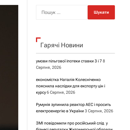
о
р
П
о
о
в
о
ш
г
у
о
р
к
е
Гарячі Новини
:
ж
и
м
у
умови пільгової іпотеки ставки 3 і 7
8
Серпня, 2026
економістка Наталія Колесніченко
пояснила наслідки для експорту цін і
курсу
6 Серпня, 2026
Румунія зупинила реактор АЕС і просить
електроенергію в України
3 Серпня, 2026
ЗМІ повідомили про російський слід у
бізнесі депутатки Житомирської облради