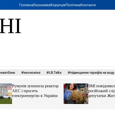
Головна
Економіка
Корупція
Політика
Контакти
НІ
иватбанк
#економіка
#LB.Talks
#підвищення тарифів на воду
Румунія зупинила реактор
ЗМІ повідомили 
АЕС і просить
російський слід у 
електроенергію в України
депутатки Житом
облради Ірини К
та чому можуть а
її активи