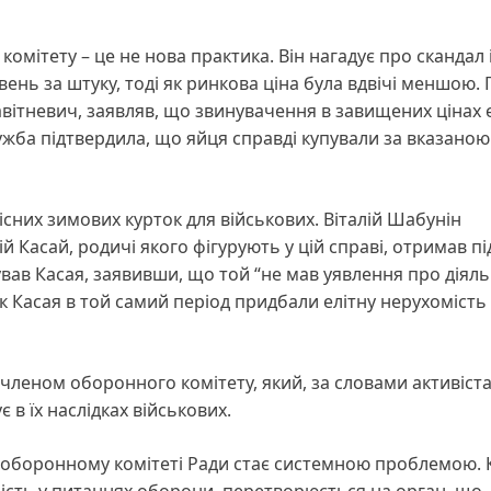
омітету – це не нова практика. Він нагадує про скандал 
вень за штуку, тоді як ринкова ціна була вдвічі меншою. 
авітневич, заявляв, що звинувачення в завищених цінах 
жба підтвердила, що яйця справді купували за вказаною
сних зимових курток для військових. Віталій Шабунін
 Касай, родичі якого фігурують у цій справі, отримав п
ував Касая, заявивши, що той “не мав уявлення про діяль
к Касая в той самий період придбали елітну нерухомість 
членом оборонного комітету, який, за словами активіста
 в їх наслідках військових.
в оборонному комітеті Ради стає системною проблемою. 
ність у питаннях оборони, перетворюється на орган, що