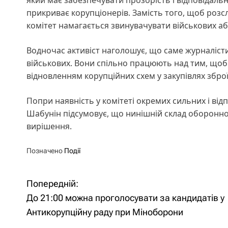
прикриває корупціонерів. Замість того, щоб розсл
комітет намагається звинувачувати військових або
Водночас активіст наголошує, що саме журналісти й
військових. Вони спільно працюють над тим, щоб 
відновленням корупційних схем у закупівлях зброї
Попри наявність у комітеті окремих сильних і від
Шабунін підсумовує, що нинішній склад оборонного
вирішення.
Позначено
Події
Попередній:
Н
До 21:00 можна проголосувати за кандидатів у
а
Антикорупційну раду при Міноборони