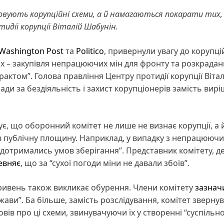
вують корупційні схеми, а й намагаються покарати тих, 
идії корупції Віталій Шабунін.
Washington Post
та
Politico
, привернули увагу до корупці
их – закупівля непрацюючих мін для фронту та розкрадан
актом”. Голова правління Центру протидії корупції Вітал
ди за бездіяльність і захист корупціонерів замість вир
ує, що оборонний комітет не лише не визнає корупції, а 
 в публічну площину. Наприклад, у випадку з непрацююч
не дотримались умов зберігання”. Представник комітету, д
евняє
, що за “сухої погоди міни не давали збоїв”.
гривень також викликає обурення. Члени комітету
зазнач
ави”. Ба більше, замість розслідування, комітет звернув
вів про ці схеми, звинувачуючи їх у створенні “суспільно