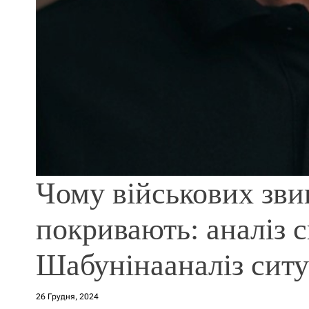
Чому військових зви
покривають: аналіз с
Шабунінааналіз ситу
26 Грудня, 2024