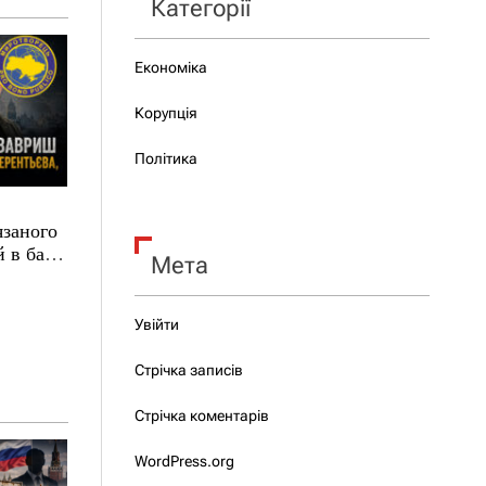
Категорії
Економіка
Корупція
Політика
язаного
 в базі
Мета
Увійти
Стрічка записів
Стрічка коментарів
WordPress.org