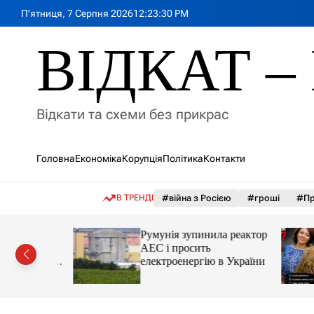
П
П’ятниця, 7 Серпня 2026
12
:
23
:
32
PM
е
р
ВІДКАТ – 
е
й
т
и
Відкати та схеми без прикрас
д
о
в
Головна
Економіка
Корупція
Політика
Контакти
м
і
с
В ТРЕНДІ
#війна з Росією
#гроші
#Пр
т
у
лія
Румунія зупинила реактор
яснила
АЕС і просить
орту цін і
електроенергію в України