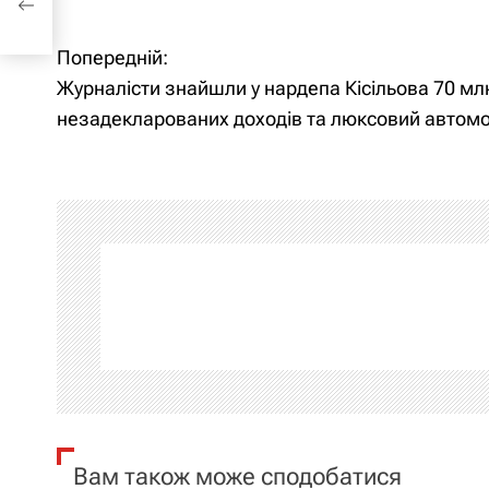
Попередній:
Н
Журналісти знайшли у нардепа Кісільова 70 мл
а
незадекларованих доходів та люксовий автомо
в
і
г
а
ц
і
я
Вам також може сподобатися
з