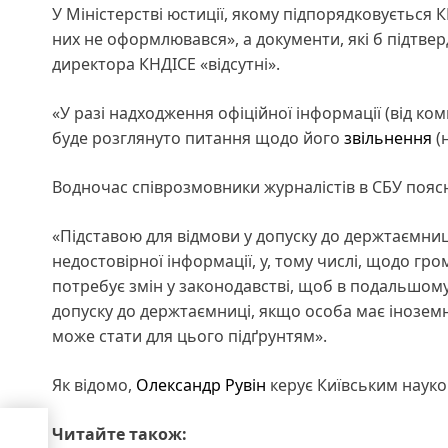
У Міністерстві юстиції, якому підпорядковується 
них не оформлювався», а документи, які б підтве
директора КНДІСЕ «відсутні».
«У разі надходження офіційної інформації (від ко
буде розглянуто питання щодо його
звільнення
(
Водночас співрозмовники журналістів в СБУ поя
«Підставою для відмови у допуску до держтаємниц
недостовірної інформації, у, тому числі, щодо гро
потребує змін у законодавстві, щоб в подальшом
допуску до держтаємниці, якщо особа має іноземн
може стати для цього підґрунтям».
Як відомо,
Олександр Рувін
керує Київським науков
Читайте також:
них