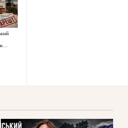
ький
ни