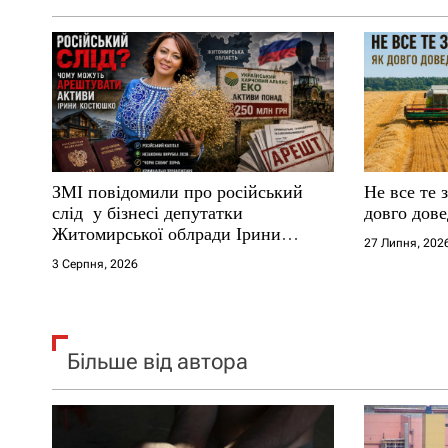
а
п
и
с
ЗМІ повідомили про російський
Не все те 
і
слід у бізнесі депутатки
довго дове
Житомирської облради Ірини
27 Липня, 202
в
Костюшко та чому можуть
3 Серпня, 2026
арештувати її активи
Більше від автора