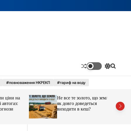
П
П
е
о
р
ш
#повноваження НКРЕКП
#тариф на воду
е
у
м
к
и
ціни на
Не все те золото, що земля:
к
а
тогаз:
як довго доведеться
ч
ози
виходити в кеш?
к
о
л
ь