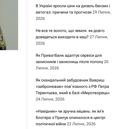
В Україні зросли ціни на дизель бензин і
автогаз: причини та прогнози
29 Липня,
2026
Не все те золото, що земля: як довго
доведеться виходити в кеш?
27 Липня,
2026
Як ПриватБанк адаптує сервіси для
захисників і захисниць після полону
26
Липня, 2026
Як скандальний забудовник Вавриш
«забронював» повʼязаного з РФ Петра
Терентьєва, який в базі «Миротворець»
24 Липня, 2026
«Навідник» чи зручна мішень: як ім’я
блогера з Прилук опинилося в центрі
політичної війни
22 Липня, 2026