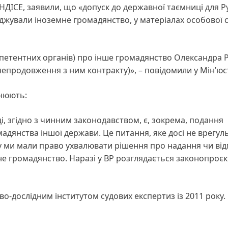
КНДІСЕ, заявили, що «допуск до державної таємниці для Ру
рджували іноземне громадянство, у матеріалах особової 
мпетентних органів) про інше громадянство Олександра Р
непродовження з ним контракту)», – повідомили у Мін’юст
снюють:
і, згідно з чинним законодавством, є, зокрема, подання
мадянства іншої держави. Це питання, яке досі не врегул
у ми мали право ухвалювати рішення про надання чи від
е громадянство. Наразі у ВР розглядається законопроєк
о-дослідним інститутом судових експертиз із 2011 року.