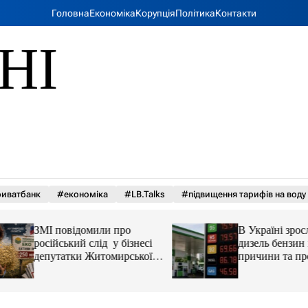
Головна
Економіка
Корупція
Політика
Контакти
НІ
иватбанк
#економіка
#LB.Talks
#підвищення тарифів на воду
ЗМІ повідомили про
В Україні зросли 
російський слід у бізнесі
дизель бензин і ав
депутатки Житомирської
причини та прогн
облради Ірини Костюшко
та чому можуть арештувати
її активи