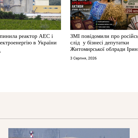
упинила реактор АЕС і
ЗМІ повідомили про російс
ектроенергію в України
слід у бізнесі депутатки
Житомирської облради Іри
6
Костюшко та чому можуть
3 Серпня, 2026
арештувати її активи