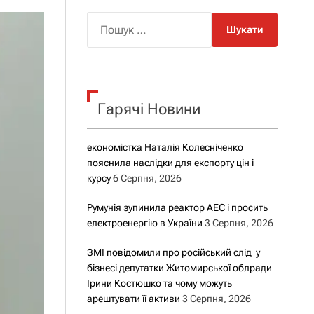
о
р
П
о
о
в
о
ш
г
у
о
р
к
е
Гарячі Новини
:
ж
и
м
у
економістка Наталія Колесніченко
пояснила наслідки для експорту цін і
курсу
6 Серпня, 2026
Румунія зупинила реактор АЕС і просить
електроенергію в України
3 Серпня, 2026
ЗМІ повідомили про російський слід у
бізнесі депутатки Житомирської облради
Ірини Костюшко та чому можуть
арештувати її активи
3 Серпня, 2026