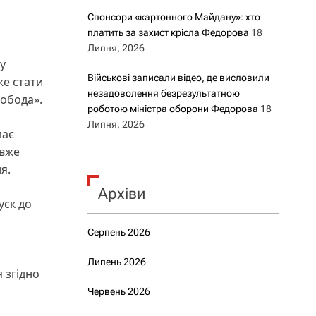
Спонсори «картонного Майдану»: хто
платить за захист крісла Федорова
18
Липня, 2026
у
Військові записали відео, де висловили
же стати
незадоволення безрезультатною
вобода».
роботою міністра оборони Федорова
18
Липня, 2026
має
 вже
я.
Архіви
уск до
Серпень 2026
Липень 2026
 згідно
Червень 2026