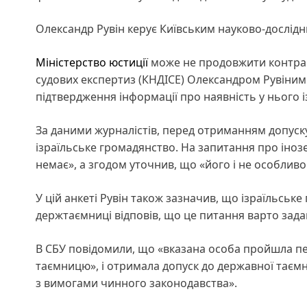
Олександр Рувін керує Київським науково-дослідн
Міністерство юстиції
може не продовжити контракт
судових експертиз (КНДІСЕ) Олександром Рувіним
підтвердження інформації про наявність у нього 
За даними журналістів, перед отриманням допуску 
ізраїльське громадянство. На запитання про іноз
немає», а згодом уточнив, що «його і не особлив
У цій анкеті Рувін також зазначив, що ізраїльськ
держтаємниці відповів, що це питання варто задав
В СБУ повідомили, що «вказана особа пройшла пе
таємницю», і отримала допуск до державної таємн
з вимогами чинного законодавства».