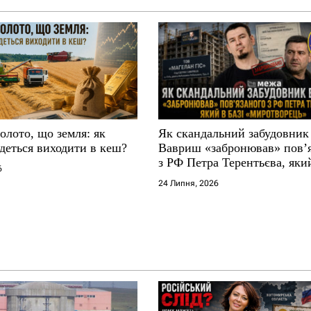
золото, що земля: як
Як скандальний забудовник
деться виходити в кеш?
Вавриш «забронював» повʼ
з РФ Петра Терентьєва, який
6
«Миротворець»
24 Липня, 2026