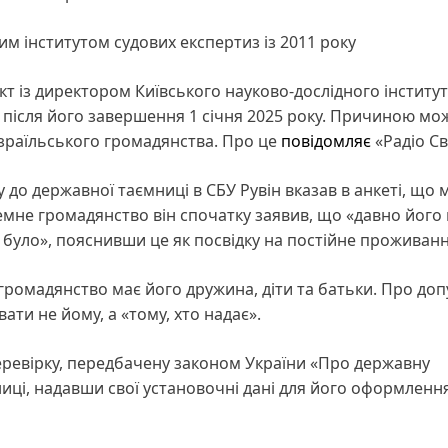
им інститутом судових експертиз із 2011 року
 із директором Київського науково-дослідного інститут
 після його завершення 1 січня 2025 року. Причиною мо
ізраїльського громадянства. Про це
повідомляє
«Радіо С
до державної таємниці в СБУ Рувін вказав в анкеті, що 
емне громадянство він спочатку заявив, що «давно його
о було», пояснивши це як посвідку на постійне проживанн
е громадянство має його дружина, діти та батьки. Про доп
ати не йому, а «тому, хто надає».
ревірку, передбачену законом України «Про державну
иці, надавши свої установочні дані для його оформлення