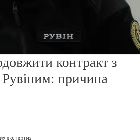
довжити контракт з
Рувіним: причина
ю
вих експертиз