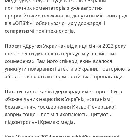
Медведчук залучає туди втікачів з України:
політичних коментаторів з уже закритих
проросійських телеканалів, депутатів місцевих рад
від «ОПЗЖ» і обвинувачених у держзраді і
сепаратизмі політтехнологів.
Проєкт «Другая Украина» від кінця січня 2023 року
почав вести діяльність передусім у російських
соцмережах. Там його спікери, яким вдалося
уникнути покарання і втекти з України, повторюють
або доповнюють меседжі російської пропаганди.
Цитати цих втікачів і держзрадників – про нібито
«божевільних нацистів в Україні», «сатанізм і
беззаконня», «осквернення Києво-Печерської
лаври» тощо – потім підхоплюють і цитують
підконтрольні Кремлю медіа.
Уже 19 серпня 2024 року на офіційні електронні