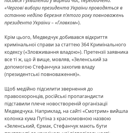
писався і ухвалений у мирний час, передбачено:
«Чергові вибори президента України проводяться в
останню неділю березня п’ятого року повноважень
президента України – «Главком»
).
Крім цього, Медведчук добивався відкриття
кримінальної справи за статтею 364 Кримінального
кодексу («Зловживання владою»). Претензії заявника
все ті ж, що й вище, мовляв, «Зеленський за
допомогою Стефанчука захопив владу
(президентські повноваження)».
Щоб медійно підсилити звернення до
правоохоронців, російські пропагандисти
підставили плече новоствореній організації
Медведчука. Наприклад, на сайті «Смотрим» вийшла
колонка кума Путіна з красномовною назвою
«Зеленський, Єрмак, Стефанчук мають бути