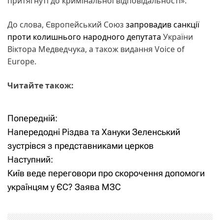
притягнуті до кримінальної відповідальності».
До слова, Європейський Союз
запровадив санкції
проти колишнього народного депутата
України
Віктора Медведчука, а також видання Voice of
Europe.
Читайте також:
Попередній:
Н
Напередодні Різдва та Хануки Зеленський
а
зустрівся з представниками церков
Наступний:
в
Київ веде переговори про скорочення допомоги
і
українцям у ЄС? Заява МЗС
г