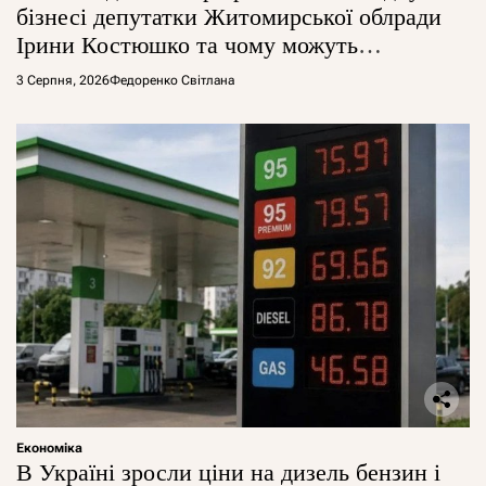
бізнесі депутатки Житомирської облради
Ірини Костюшко та чому можуть
арештувати її активи
3 Серпня, 2026
Федоренко Світлана
Економіка
В Україні зросли ціни на дизель бензин і