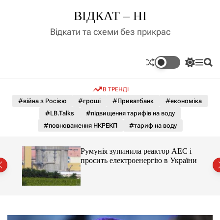
П
ВІДКАТ – НІ
е
р
Відкати та схеми без прикрас
е
й
т
П
М
П
и
е
е
о
д
р
н
ш
В ТРЕНДІ
е
ю
у
о
м
к
#війна з Росією
#гроші
#Приватбанк
#економіка
в
и
м
#LB.Talks
#підвищення тарифів на воду
к
і
а
#повноваження НКРЕКП
#тариф на воду
ч
с
к
т
о
ченко
Румунія зупинила реактор АЕС і
у
л
рту
просить електроенергію в України
ь
о
р
о
в
о
г