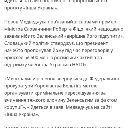
йдеться
на сайті політичного проросійського
проєкту «Інша Україна».
Позов Медведчука пов’язаний зі словами прем’єр-
міністра Словаччини Роберта
Фіцо
, який нещодавно
заявив нібито Зеленський «вирішив його підкупити».
Словацький політик стверджує, що президент
начебто пропонував йому під час переговорів у
Брюсселі «€500 млн із російських активів за
підтримку членства України в НАТО».
«Ми ухвалили рішення звернутися до Федеральної
прокуратури Королівства Бельгії з метою
організувати кримінальне переслідування за
вчинення тяжкого злочину Зеленським за фактом
корупції», – йдеться в заяві Медведчука на сайті
«Інша Україна».