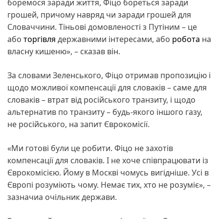
боремося заради життя, Фіцо бореться заради
грошей, причому навряд чи заради грошей для
Словаччини. Тіньові домовленості з Путіним – це
або
торгівля
державними інтересами, або
робота
на
власну кишеню», – сказав він.
За словами Зеленського, Фіцо отримав пропозицію і
щодо можливої компенсації для словаків – саме для
словаків – втрат від російського транзиту, і щодо
альтернатив по транзиту – будь-якого іншого газу,
не російського, на запит Єврокомісії.
«Ми готові були це робити. Фіцо не захотів
компенсації для словаків. І не хоче співпрацювати із
Єврокомісією. Йому в Москві чомусь вигідніше. Усі в
Європі розуміють чому. Немає тих, хто не розуміє», –
зазначиа очільник держави.