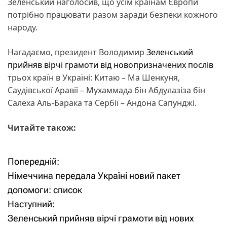
Зеленський наголосив, що усім країнам Європи
потрібно працювати разом заради безпеки кожного
народу.
Нагадаємо, президент Володимир
Зеленський
прийняв вірчі грамоти від новопризначених послів
трьох країн в Україні: Китаю – Ма Шенкуня,
Саудівської Аравії – Мухаммада бін Абдулазіза бін
Салеха Аль-Барака та Сербії – Андона Сапунджі.
Читайте також:
Попередній:
Н
Німеччина передала Україні новий пакет
а
допомоги: список
Наступний:
в
Зеленський прийняв вірчі грамоти від нових