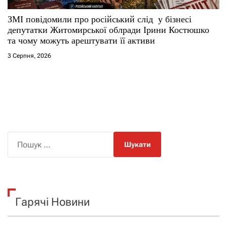
ЗМІ повідомили про російський слід у бізнесі
депутатки Житомирської облради Ірини Костюшко
та чому можуть арештувати її активи
3 Серпня, 2026
П
о
ш
у
к
Гарячі Новини
: