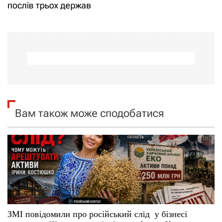
і
послів трьох держав
г
а
ц
і
я
Вам також може сподобатися
з
а
п
и
с
ЗМІ повідомили про російський слід у бізнесі