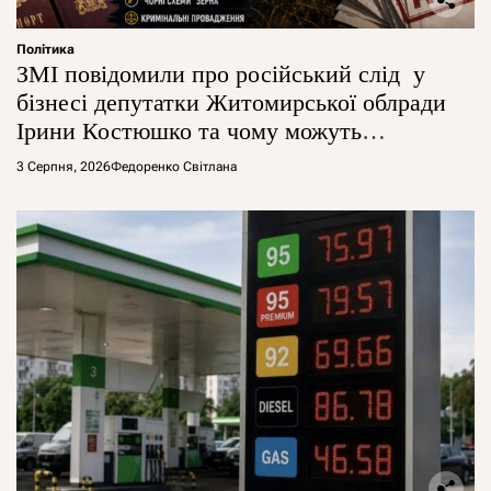
Політика
ЗМІ повідомили про російський слід у
бізнесі депутатки Житомирської облради
Ірини Костюшко та чому можуть
арештувати її активи
3 Серпня, 2026
Федоренко Світлана