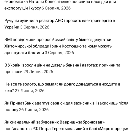
економістка Наталія Колесніченко пояснила наслідки для
експорту цін і курсу
6 Серпня, 2026
Румунія зупинила реактор АЕС і просить електроенергію в
України
3 Серпня, 2026
ЗМІ повідомили про російський слід у бізнесі депутатки
Житомирської облради Ірини Костюшко та чому можуть
арештувати її активи
3 Серпня, 2026
В Україні зросли ціни на дизель бензин і автогаз: причини та
прогнози
29 Липня, 2026
Не все те золото, що земля: як довго доведеться виходити в
кеш?
27 Липня, 2026
Як ПриватБанк адаптує сервіси для захисників і захисниць після
полону
26 Липня, 2026
Як скандальний забудовник Вавриш «забронював»
повʼязаного з РФ Петра Терентьєва, який в базі «Миротворець»