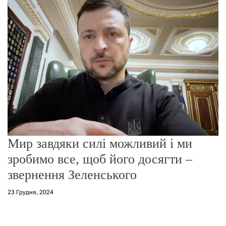
о
р
е
ж
и
м
у
Мир завдяки силі можливий і ми
зробимо все, щоб його досягти –
звернення Зеленського
23 Грудня, 2024