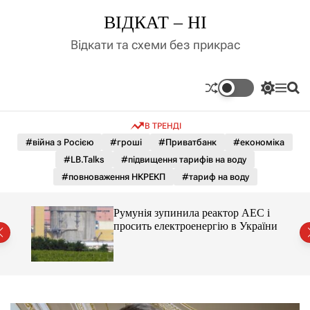
П
ВІДКАТ – НІ
е
р
Відкати та схеми без прикрас
е
й
т
П
М
П
и
е
е
о
д
р
н
ш
В ТРЕНДІ
е
ю
у
о
м
к
#війна з Росією
#гроші
#Приватбанк
#економіка
в
и
м
#LB.Talks
#підвищення тарифів на воду
к
і
а
#повноваження НКРЕКП
#тариф на воду
ч
с
к
т
о
ченко
Румунія зупинила реактор АЕС і
у
л
рту
просить електроенергію в України
ь
о
р
о
в
о
г