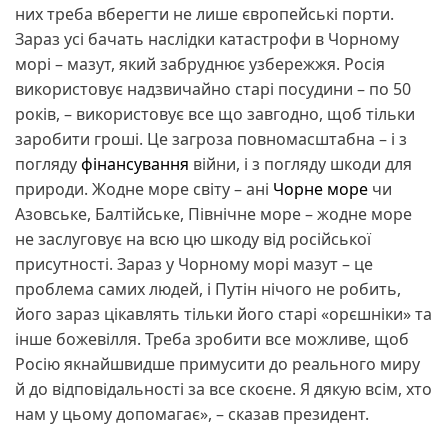
них треба вберегти не лише європейські порти.
Зараз усі бачать наслідки катастрофи в Чорному
морі – мазут, який забруднює узбережжя. Росія
використовує надзвичайно старі посудини – по 50
років, – використовує все що завгодно, щоб тільки
заробити гроші. Це загроза повномасштабна – і з
погляду
фінансування
війни, і з погляду шкоди для
природи. Жодне море світу – ані
Чорне море
чи
Азовське, Балтійське, Північне море – жодне море
не заслуговує на всю цю шкоду від російської
присутності. Зараз у Чорному морі мазут – це
проблема самих людей, і Путін нічого не робить,
його зараз цікавлять тільки його старі «орєшніки» та
інше божевілля. Треба зробити все можливе, щоб
Росію якнайшвидше примусити до реального миру
й до відповідальності за все скоєне. Я дякую всім, хто
нам у цьому допомагає», – сказав президент.