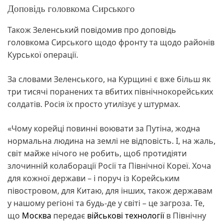
Доповідь головкома Сирського
Також Зеленський повідомив про доповідь
головкома Сирського щодо фронту та щодо районів
Курської операції.
За словами Зеленського, на Курщині є вже більш як
три тисячі поранених та вбитих північнокорейських
солдатів. Росія їх просто утилізує у штурмах.
«Чому корейці повинні воювати за Путіна, жодна
нормальна людина на землі не відповість. І, на жаль,
світ майже нічого не робить, щоб протидіяти
злочинній колаборації Росії та Північної Кореї. Хоча
для кожної держави – і поруч із Корейським
півостровом, для Китаю, для інших, також державам
у нашому регіоні та будь-де у світі – це загроза. Те,
що
Москва
передає
військові
технології
в Північну