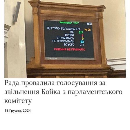
о
р
е
ж
и
м
у
Рада провалила голосування за
звільнення Бойка з парламентського
комітету
18 Грудня, 2024