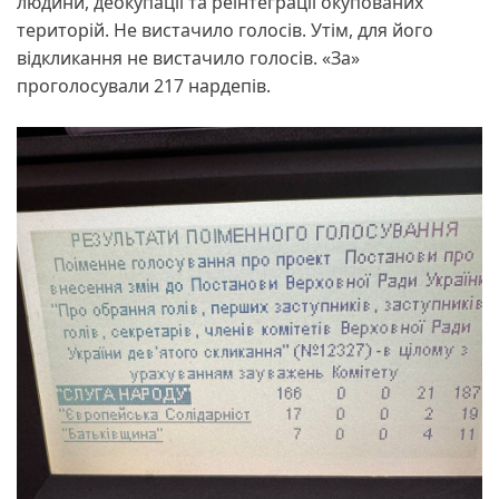
людини, деокупації та реінтеграції окупованих
територій. Не вистачило голосів. Утім, для його
відкликання не вистачило голосів. «За»
проголосували 217 нардепів.