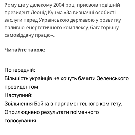
йому ще у далекому 2004 році присвоїв тодішній
президент Леонід Кучма «За визначні особисті
заслуги перед Українською державою у розвитку
паливно-енергетичного комплексу, багаторічну
самовіддану працю»..
Читайте також:
Попередній:
Н
Більшість українців не хочуть бачити Зеленського
а
президентом
Наступний:
в
Звільнення Бойка з парламентського комітету.
і
Оприлюднено результати поіменного
голосування
г