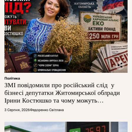
Політика
ЗМІ повідомили про російський слід у
бізнесі депутатки Житомирської облради
Ірини Костюшко та чому можуть
арештувати її активи
3 Серпня, 2026
Федоренко Світлана