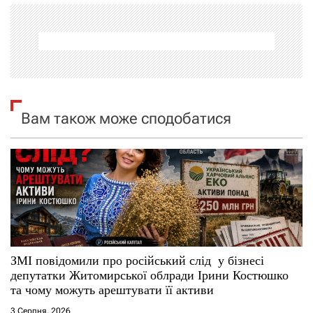
а
ц
і
я
Вам також може сподобатися
з
а
п
и
с
ЗМІ повідомили про російський слід у бізнесі
і
депутатки Житомирської облради Ірини Костюшко
та чому можуть арештувати її активи
в
3 Серпня, 2026