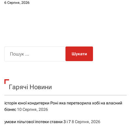
6 Серпня, 2026
П
о
ш
у
к
Гарячі Новини
:
історія юної кондитерки Роні яка перетворила хобі на власний
бізнес
10 Серпня, 2026
умови пільгової іпотеки ставки 3 і 7
8 Серпня, 2026