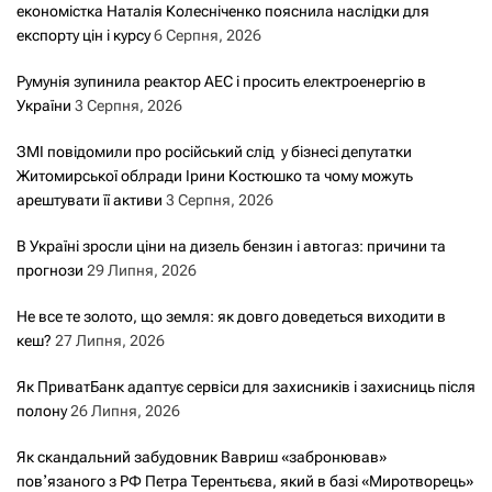
економістка Наталія Колесніченко пояснила наслідки для
експорту цін і курсу
6 Серпня, 2026
Румунія зупинила реактор АЕС і просить електроенергію в
України
3 Серпня, 2026
ЗМІ повідомили про російський слід у бізнесі депутатки
Житомирської облради Ірини Костюшко та чому можуть
арештувати її активи
3 Серпня, 2026
В Україні зросли ціни на дизель бензин і автогаз: причини та
прогнози
29 Липня, 2026
Не все те золото, що земля: як довго доведеться виходити в
кеш?
27 Липня, 2026
Як ПриватБанк адаптує сервіси для захисників і захисниць після
полону
26 Липня, 2026
Як скандальний забудовник Вавриш «забронював»
повʼязаного з РФ Петра Терентьєва, який в базі «Миротворець»