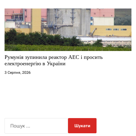
Румунія зупинила реактор АЕС і просить
електроенергію в України
3 Серпня, 2026
П
о