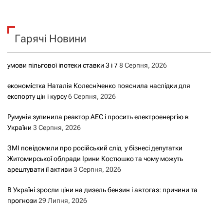
ш
у
к
Гарячі Новини
:
умови пільгової іпотеки ставки 3 і 7
8 Серпня, 2026
економістка Наталія Колесніченко пояснила наслідки для
експорту цін і курсу
6 Серпня, 2026
Румунія зупинила реактор АЕС і просить електроенергію в
України
3 Серпня, 2026
ЗМІ повідомили про російський слід у бізнесі депутатки
Житомирської облради Ірини Костюшко та чому можуть
арештувати її активи
3 Серпня, 2026
В Україні зросли ціни на дизель бензин і автогаз: причини та
прогнози
29 Липня, 2026