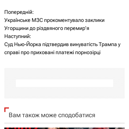
Попередній:
Н
Українське МЗС прокоментувало заклики
а
Угорщини до різдвяного перемир’я
Наступний:
в
Суд Нью-Йорка підтвердив винуватість Трампа у
і
справі про приховані платежі порнозірці
г
а
ц
і
я
Вам також може сподобатися
з