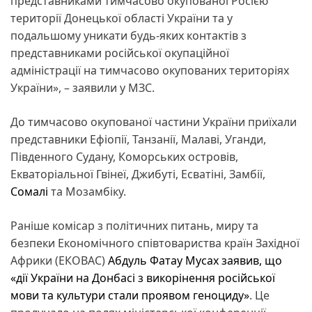
представниками тимчасово окупованої Росією
території Донецької області України та у
подальшому уникати будь-яких контактів з
представниками російської окупаційної
адміністрації на тимчасово окупованих територіях
України», – заявили у МЗС.
До тимчасово окупованої частини України приїхали
представники Ефіопії, Танзанії, Малаві, Уганди,
Південного Судану, Коморських островів,
Екваторіальної Гвінеї, Джибуті, Есватіні, Замбії,
Сомалі
та Мозамбіку.
Раніше комісар з політичних питань, миру та
безпеки Економічного співтовариства країн Західної
Африки (ЕКОВАС)
Абдуль Фатау Мусах заявив, що
«дії України на Донбасі з викорінення російської
мови та культури стали проявом геноциду»
. Це