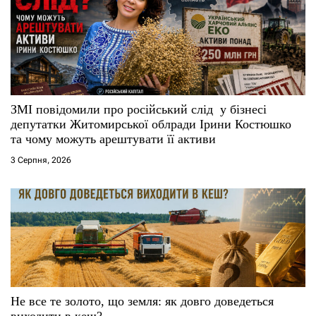
а
п
и
с
ЗМІ повідомили про російський слід у бізнесі
депутатки Житомирської облради Ірини Костюшко
і
та чому можуть арештувати її активи
3 Серпня, 2026
в
Не все те золото, що земля: як довго доведеться
виходити в кеш?