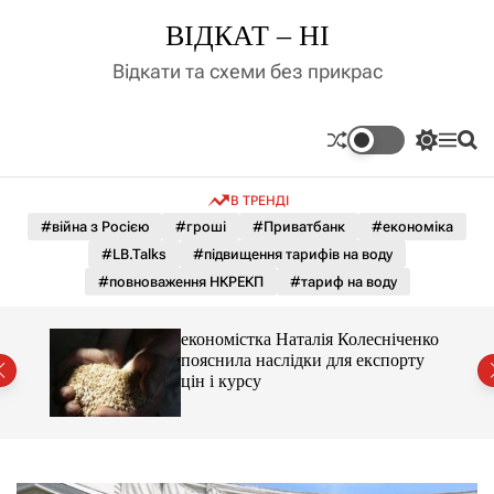
П
ВІДКАТ – НІ
е
р
Відкати та схеми без прикрас
е
й
т
П
М
П
и
е
е
о
д
р
н
ш
В ТРЕНДІ
е
ю
у
о
м
к
#війна з Росією
#гроші
#Приватбанк
#економіка
в
и
м
#LB.Talks
#підвищення тарифів на воду
к
і
а
#повноваження НКРЕКП
#тариф на воду
ч
с
к
т
о
и 3 і
економістка Наталія Колесніченко
у
л
пояснила наслідки для експорту
ь
цін і курсу
о
р
о
в
о
г