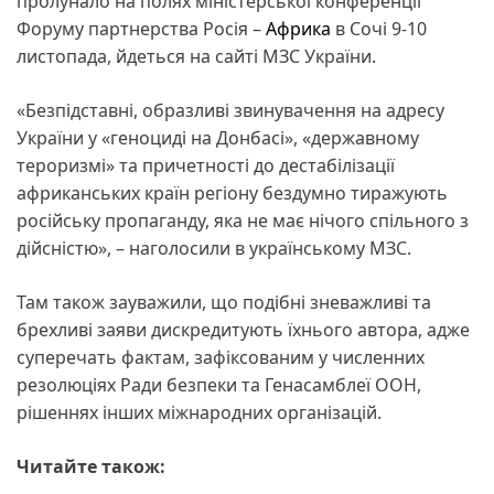
пролунало на полях міністерської конференції
Форуму партнерства Росія –
Африка
в Сочі 9-10
листопада, йдеться на сайті МЗС України.
«Безпідставні, образливі звинувачення на адресу
України у «геноциді на Донбасі», «державному
тероризмі» та причетності до дестабілізації
африканських країн регіону бездумно тиражують
російську пропаганду, яка не має нічого спільного з
дійсністю», – наголосили в українському МЗС.
Там також зауважили, що подібні зневажливі та
брехливі заяви дискредитують їхнього автора, адже
суперечать фактам, зафіксованим у численних
резолюціях Ради безпеки та Генасамблеї ООН,
рішеннях інших міжнародних організацій.
Читайте також: