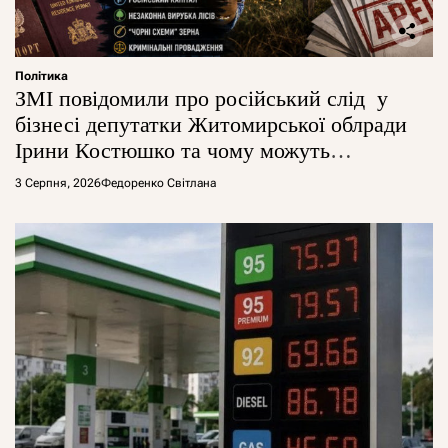
Політика
ЗМІ повідомили про російський слід у
бізнесі депутатки Житомирської облради
Ірини Костюшко та чому можуть
арештувати її активи
3 Серпня, 2026
Федоренко Світлана