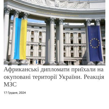
о
р
е
ж
и
м
у
Африканські дипломати приїхали на
окуповані території України. Реакція
МЗС
17 Грудня, 2024