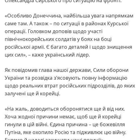
Олександра Сирського про ситуацію на фронті.
«Особливо Донеччина, найбільша увага напрямкам
саме там. А також – по ситуації в районах Курської
операції. Головком доповів щодо участі
північнокорейських солдатів у боях на боці
російської армії. Є багато деталей і щодо знищення
цих сил», – каже український лідер.
Як повідомив глава нашої держави, Сили оборони
України та розвідка з’ясовують повну інформацію
щодо реальних втрат російських підрозділів, до яких
залучені ще й корейці.
«На жаль, доводиться оборонятися ще й від них.
Хоча жодної причини немає, щоб ще й корейці
гинули в цій війні. Єдина причина – це божевілля
Путіна, яке охопило Росію та підживлює цю війну.
Будемо й надалі захищати наші позиції», –