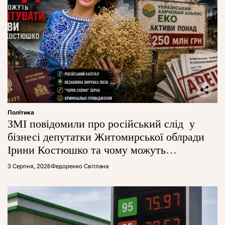
Політика
ЗМІ повідомили про російський слід у
бізнесі депутатки Житомирської облради
Ірини Костюшко та чому можуть
арештувати її активи
3 Серпня, 2026
Федоренко Світлана