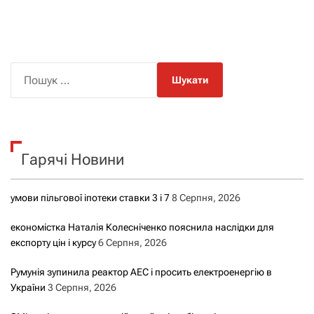
П
о
ш
у
к
Гарячі Новини
:
умови пільгової іпотеки ставки 3 і 7
8 Серпня, 2026
економістка Наталія Колесніченко пояснила наслідки для
експорту цін і курсу
6 Серпня, 2026
Румунія зупинила реактор АЕС і просить електроенергію в
України
3 Серпня, 2026