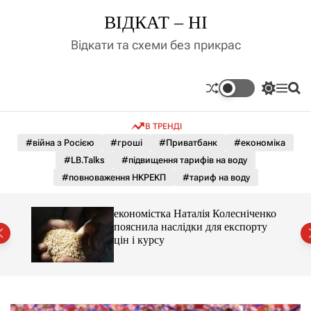
П
ВІДКАТ – НІ
е
р
Відкати та схеми без прикрас
е
й
т
П
М
П
и
е
е
о
д
р
н
ш
В ТРЕНДІ
е
ю
у
о
м
к
#війна з Росією
#гроші
#Приватбанк
#економіка
в
и
м
#LB.Talks
#підвищення тарифів на воду
к
і
а
#повноваження НКРЕКП
#тариф на воду
ч
с
к
т
о
и 3 і
економістка Наталія Колесніченко
у
л
пояснила наслідки для експорту
ь
цін і курсу
о
р
о
в
о
г