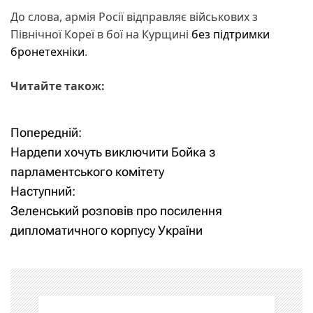
До слова, армія Росії відправляє військових з
Північної Кореї в бої на Курщині
без підтримки
бронетехніки
.
Читайте також:
Попередній:
Н
Нардепи хочуть виключити Бойка з
а
парламентського комітету
Наступний:
в
Зеленський розповів про посилення
і
дипломатичного корпусу України
г
а