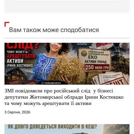
ц
і
я
Вам також може сподобатися
з
а
п
и
с
ЗМІ повідомили про російський слід у бізнесі
депутатки Житомирської облради Ірини Костюшко
і
та чому можуть арештувати її активи
3 Серпня, 2026
в