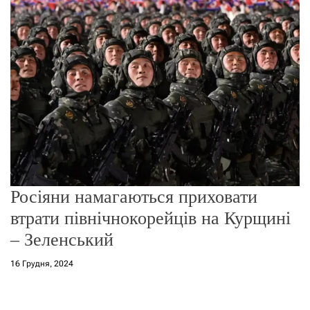
о
р
е
ж
и
м
у
Росіяни намагаються приховати
втрати північнокорейців на Курщині
– Зеленський
16 Грудня, 2024