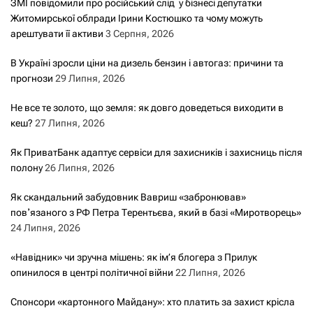
ЗМІ повідомили про російський слід у бізнесі депутатки
Житомирської облради Ірини Костюшко та чому можуть
арештувати її активи
3 Серпня, 2026
В Україні зросли ціни на дизель бензин і автогаз: причини та
прогнози
29 Липня, 2026
Не все те золото, що земля: як довго доведеться виходити в
кеш?
27 Липня, 2026
Як ПриватБанк адаптує сервіси для захисників і захисниць після
полону
26 Липня, 2026
Як скандальний забудовник Вавриш «забронював»
повʼязаного з РФ Петра Терентьєва, який в базі «Миротворець»
24 Липня, 2026
«Навідник» чи зручна мішень: як ім’я блогера з Прилук
опинилося в центрі політичної війни
22 Липня, 2026
Спонсори «картонного Майдану»: хто платить за захист крісла