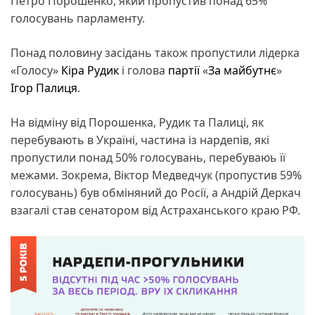
Петро Порошенко, який пропустив понад 65%
голосувань парламенту.
Понад половину засідань також пропустили лідерка
«Голосу»
Кіра Рудик
і голова
партії
«
За майбутнє
»
Ігор Палиця
.
На відміну від Порошенка, Рудик та Палиці, як
перебувають в Україні, частина із нардепів, які
пропустили понад 50% голосувань, перебуваюь її
межами. Зокрема, Віктор Медведчук (пропустив 59%
голосувань) був обміняний до Росії, а Андрій Деркач
взагалі став сенатором від Астраханського краю РФ.