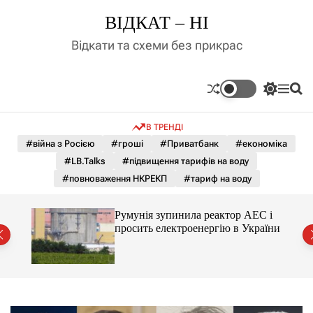
П
ВІДКАТ – НІ
е
р
Відкати та схеми без прикрас
е
й
т
П
М
П
и
е
е
о
д
р
н
ш
В ТРЕНДІ
е
ю
у
о
м
к
#війна з Росією
#гроші
#Приватбанк
#економіка
в
и
м
#LB.Talks
#підвищення тарифів на воду
к
і
а
#повноваження НКРЕКП
#тариф на воду
ч
с
к
т
о
ченко
Румунія зупинила реактор АЕС і
у
л
рту
просить електроенергію в України
ь
о
р
о
в
о
г