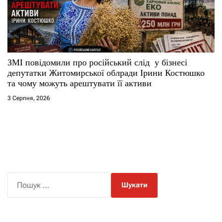
ЗМІ повідомили про російський слід у бізнесі
депутатки Житомирської облради Ірини Костюшко
та чому можуть арештувати її активи
3 Серпня, 2026
П
о
ш
у