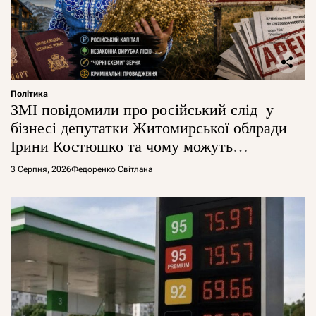
Політика
ЗМІ повідомили про російський слід у
бізнесі депутатки Житомирської облради
Ірини Костюшко та чому можуть
арештувати її активи
3 Серпня, 2026
Федоренко Світлана