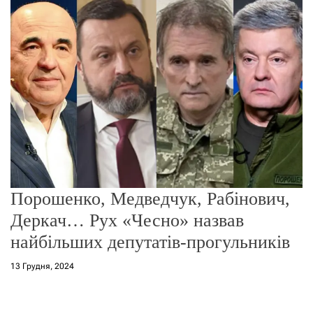
о
р
е
ж
и
м
у
Порошенко, Медведчук, Рабінович,
Деркач… Рух «Чесно» назвав
найбільших депутатів-прогульників
13 Грудня, 2024