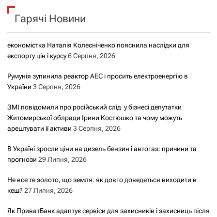
к
Гарячі Новини
:
економістка Наталія Колесніченко пояснила наслідки для
експорту цін і курсу
6 Серпня, 2026
Румунія зупинила реактор АЕС і просить електроенергію в
України
3 Серпня, 2026
ЗМІ повідомили про російський слід у бізнесі депутатки
Житомирської облради Ірини Костюшко та чому можуть
арештувати її активи
3 Серпня, 2026
В Україні зросли ціни на дизель бензин і автогаз: причини та
прогнози
29 Липня, 2026
Не все те золото, що земля: як довго доведеться виходити в
кеш?
27 Липня, 2026
Як ПриватБанк адаптує сервіси для захисників і захисниць після