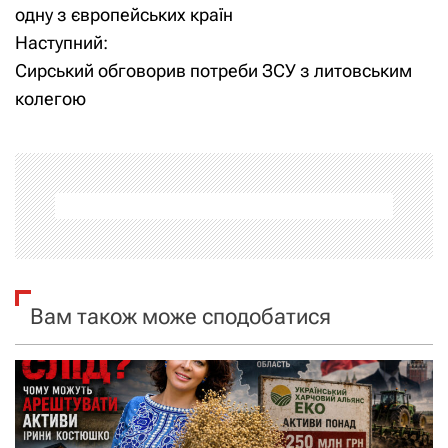
а
одну з європейських країн
Наступний:
в
Сирський обговорив потреби ЗСУ з литовським
і
колегою
г
а
ц
і
я
Вам також може сподобатися
з
а
п