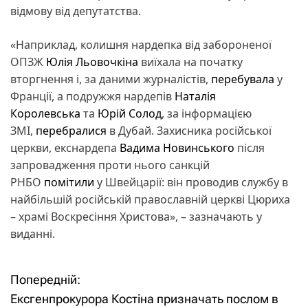
відмову від депутатства.
«Наприклад, колишня нардепка від забороненої
ОПЗЖ
Юлія Льовочкіна
виїхала на початку
вторгнення і, за даними журналістів,
перебувала
у
Франції, а подружжя нардепів
Наталія
Королевська
та
Юрій Солод
, за інформацією
ЗМІ,
перебралися
в Дубай. Захисника російської
церкви, екснардепа
Вадима Новинського
після
запровадження проти нього санкцій
РНБО
помітили
у Швейцарії: він проводив службу в
найбільшій російській православній церкві Цюриха
– храмі Воскресіння Христова», – зазначають у
виданні.
Попередній:
Н
Ексгенпрокурора Костіна призначать послом в