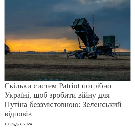
о
р
е
ж
и
м
у
Скільки систем Patriot потрібно
Україні, щоб зробити війну для
Путіна беззмістовною: Зеленський
відповів
10 Грудня, 2024