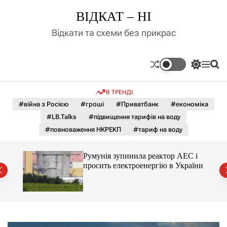
П
ВІДКАТ – НІ
е
р
Відкати та схеми без прикрас
е
й
т
П
М
П
и
е
е
о
д
р
н
ш
В ТРЕНДІ
е
ю
у
о
м
к
#війна з Росією
#гроші
#Приватбанк
#економіка
в
и
м
#LB.Talks
#підвищення тарифів на воду
к
і
а
#повноваження НКРЕКП
#тариф на воду
ч
с
к
т
о
ченко
Румунія зупинила реактор АЕС і
у
л
рту
просить електроенергію в України
ь
о
р
о
в
о
г