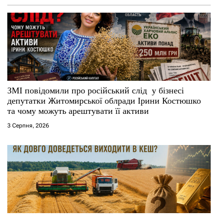
з
а
п
и
с
ЗМІ повідомили про російський слід у бізнесі
депутатки Житомирської облради Ірини Костюшко
і
та чому можуть арештувати її активи
3 Серпня, 2026
в