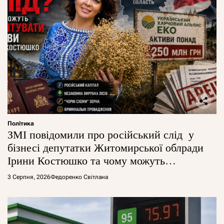
Політика
ЗМІ повідомили про російський слід у
бізнесі депутатки Житомирської облради
Ірини Костюшко та чому можуть
арештувати її активи
3 Серпня, 2026
Федоренко Світлана