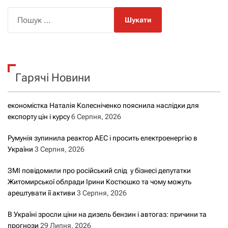
П
о
ш
у
к
Гарячі Новини
:
економістка Наталія Колесніченко пояснила наслідки для
експорту цін і курсу
6 Серпня, 2026
Румунія зупинила реактор АЕС і просить електроенергію в
України
3 Серпня, 2026
ЗМІ повідомили про російський слід у бізнесі депутатки
Житомирської облради Ірини Костюшко та чому можуть
арештувати її активи
3 Серпня, 2026
В Україні зросли ціни на дизель бензин і автогаз: причини та
прогнози
29 Липня, 2026