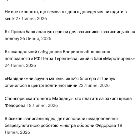
Не все те золото, що земля: як довго доведеться виходити в
кеш?
27 Липня, 2026
Як ПриватБанк адаптує сервіси для захисників і захисниць після
полону
26 Липня, 2026
Як скандальний забудовник Вавриш «забронював»
повʼязаного з РФ Петра Терентьєва, який в базі «Миротворець»
24 Липня, 2026
«Навідник» чи зручна мішень: як ім’я блогера з Прилук
опинилося в центрі політичної війни
22 Липня, 2026
Спонсори «картонного Майдану»: хто платить за захист крісла
Федорова
18 Липня, 2026
Військові записали відео, де висловили незадоволення
безрезультатною роботою міністра оборони Федорова
18
Липня, 2026