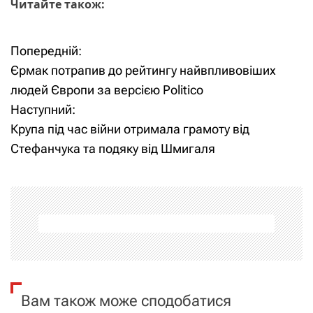
Читайте також:
Попередній:
Н
Єрмак потрапив до рейтингу найвпливовіших
а
людей Європи за версією Politico
Наступний:
в
Крупа під час війни отримала грамоту від
і
Стефанчука та подяку від Шмигаля
г
а
ц
і
я
Вам також може сподобатися