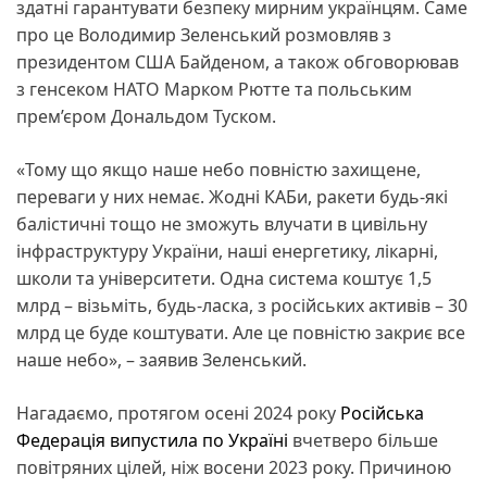
здатні гарантувати безпеку мирним українцям. Саме
про це Володимир Зеленський розмовляв з
президентом США Байденом, а також обговорював
з генсеком НАТО Марком Рютте та польським
прем’єром Дональдом Туском.
«Тому що якщо наше небо повністю захищене,
переваги у них немає. Жодні КАБи, ракети будь-які
балістичні тощо не зможуть влучати в цивільну
інфраструктуру України, наші енергетику, лікарні,
школи та університети. Одна система коштує 1,5
млрд – візьміть, будь-ласка, з російських активів – 30
млрд це буде коштувати. Але це повністю закриє все
наше небо», – заявив Зеленський.
Нагадаємо, протягом осені 2024 року
Російська
Федерація випустила по Україні
вчетверо більше
повітряних цілей, ніж восени 2023 року. Причиною