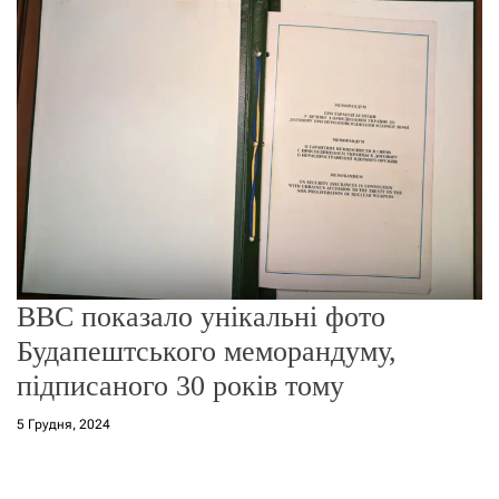
о
р
е
ж
и
м
у
BBC показало унікальні фото
Будапештського меморандуму,
підписаного 30 років тому
5 Грудня, 2024