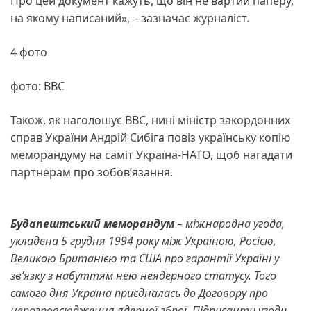
Про цей документ кажуть, що він не вартий паперу,
на якому написаний», – зазначає журналіст.
4 фото
фото: ВВС
Також, як наголошує BBC, нині міністр закордонних
справ України Андрій Сибіга повіз українську копію
меморандуму на саміт Україна-НАТО, щоб нагадати
партнерам про зобов’язання.
Будапештський меморандум
– міжнародна угода,
укладена 5 грудня 1994 року між Україною, Росією,
Великою Британією та США про гарантії Україні у
зв’язку з набуттям нею неядерного статусу. Того
самого дня Україна приєдналась до Договору про
нерозповсюдження ядерної зброї. Підписанти угоди