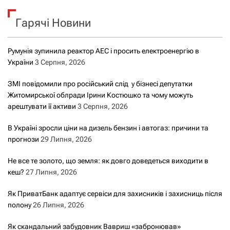
к
Гарячі Новини
:
Румунія зупинила реактор АЕС і просить електроенергію в
України
3 Серпня, 2026
ЗМІ повідомили про російський слід у бізнесі депутатки
Житомирської облради Ірини Костюшко та чому можуть
арештувати її активи
3 Серпня, 2026
В Україні зросли ціни на дизель бензин і автогаз: причини та
прогнози
29 Липня, 2026
Не все те золото, що земля: як довго доведеться виходити в
кеш?
27 Липня, 2026
Як ПриватБанк адаптує сервіси для захисників і захисниць після
полону
26 Липня, 2026
Як скандальний забудовник Вавриш «забронював»