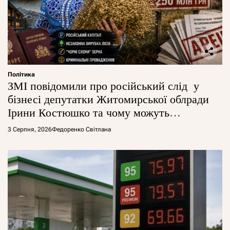
Політика
ЗМІ повідомили про російський слід у
бізнесі депутатки Житомирської облради
Ірини Костюшко та чому можуть
арештувати її активи
3 Серпня, 2026
Федоренко Світлана