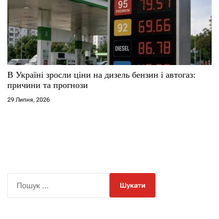
В Україні зросли ціни на дизель бензин і автогаз:
причини та прогнози
29 Липня, 2026
П
о
ш
у