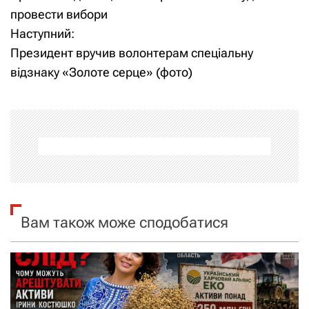
а
провести вибори
Наступний:
в
Президент вручив волонтерам спеціальну
і
відзнаку «Золоте серце» (фото)
г
а
ц
і
я
Вам також може сподобатися
з
а
п