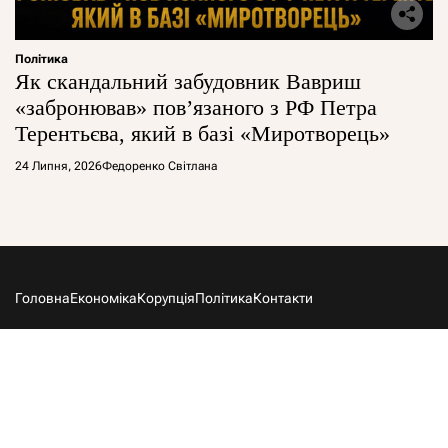
Політика
Як скандальний забудовник Вавриш
«забронював» повʼязаного з РФ Петра
Терентьєва, який в базі «Миротворець»
24 Липня, 2026
Федоренко Світлана
Головна
Економіка
Корупція
Політика
Контакти