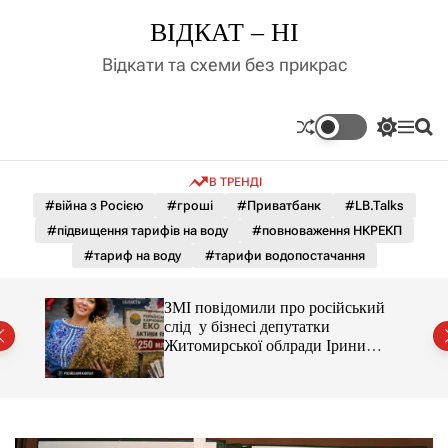
П
ВІДКАТ – НІ
е
р
Відкати та схеми без прикрас
е
й
т
П
М
П
и
е
е
о
д
р
н
ш
В ТРЕНДІ
е
ю
у
о
м
к
#війна з Росією
#гроші
#Приватбанк
#LB.Talks
в
и
м
#підвищення тарифів на воду
#повноваження НКРЕКП
к
і
а
#тариф на воду
#тарифи водопостачання
ч
с
к
т
о
С і
ЗМІ повідомили про російський
у
л
раїни
слід у бізнесі депутатки
ь
Житомирської облради Ірини
о
Костюшко та чому можуть
р
арештувати її активи
о
в
о
г