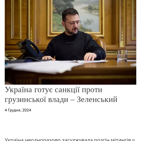
о
р
е
ж
и
м
у
Україна готує санкції проти
грузинської влади – Зеленський
4 Грудня, 2024
Україна неодноразово засуджувала розгін мітингів у