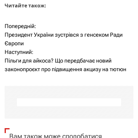
Читайте також:
Попередній:
Н
Президент України зустрівся з генсеком Ради
а
Європи
Наступний:
в
Пільги для айкоса? Що передбачає новий
і
законопроєкт про підвищення акцизу на тютюн
г
а
ц
і
я
Вам також може сподобатися