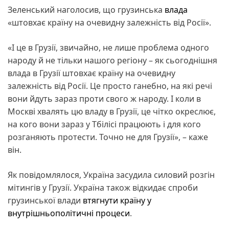
Зеленський наголосив, що грузинська
влада
«штовхає країну на очевидну залежність від Росії».
«І це в Грузії, звичайно, не лише проблема одного
народу й не тільки нашого регіону – як сьогоднішня
влада в Грузії штовхає країну на очевидну
залежність від Росії. Це просто ганебно, на які речі
вони йдуть зараз проти свого ж народу. І коли в
Москві хвалять цю владу в Грузії, це чітко окреслює,
на кого вони зараз у Тбілісі працюють і для кого
розганяють протести. Точно не для Грузії», – каже
він.
Як повідомлялося, Україна засудила силовий розгін
мітингів у Грузії. Україна також відкидає спроби
грузинської влади
втягнути країну у
внутрішньополітичні процеси
.