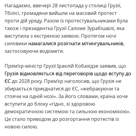
Нагадаємо, ввечері 28 листопада у столиці Грузії,
Тбілісі, громадяни вийшли на масовий протест
проти дій уряду. Разом із протестувальниками була
також і президентка Грузії Саломе Зурабішвілі, яка
виступила з екстреною заявою. Протягом ночі
силовики
намагалися розігнати мітингувальників
,
застосовуючи водомети.
Прем’єр-міністр Грузії Іраклій Кобахідзе заявив, що
Грузія
відмовляється від переговорів щодо вступу до
ЄС
до 2028 року. Прем’єр наголосив, що Грузія не
збирається приєднатися до ЄС, «жебракуючи та
стоячи на одній нозі». За його словами, країна хоче
вступити до блоку «гідно, зі здоровою
демократичною системою та сильною економікою».
Це стало приводом до розгортання протестів із
новою силою.