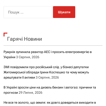
П
о
ш
у
к
Гарячі Новини
:
Румунія зупинила реактор АЕС і просить електроенергію в
України
3 Серпня, 2026
ЗМІ повідомили про російський слід у бізнесі депутатки
Житомирської облради Ірини Костюшко та чому можуть
арештувати її активи
3 Серпня, 2026
В Україні зросли ціни на дизель бензин і автогаз: причини та
прогнози
29 Липня, 2026
Не все те золото, що земля: як довго доведеться виходити в