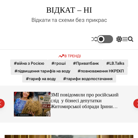
П
ВІДКАТ – НІ
е
р
Відкати та схеми без прикрас
е
й
т
П
М
П
и
е
е
о
д
р
н
ш
В ТРЕНДІ
е
ю
у
о
м
к
#війна з Росією
#гроші
#Приватбанк
#LB.Talks
в
и
м
#підвищення тарифів на воду
#повноваження НКРЕКП
к
і
а
#тариф на воду
#тарифи водопостачання
ч
с
к
т
о
С і
ЗМІ повідомили про російський
у
л
раїни
слід у бізнесі депутатки
ь
Житомирської облради Ірини
о
Костюшко та чому можуть
р
арештувати її активи
о
в
о
г