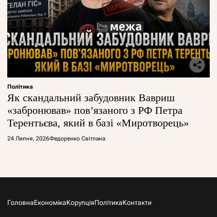
Політика
Як скандальний забудовник Вавриш
«забронював» повʼязаного з РФ Петра
Терентьєва, який в базі «Миротворець»
24 Липня, 2026
Федоренко Світлана
Головна
Економіка
Корупція
Політика
Контакти