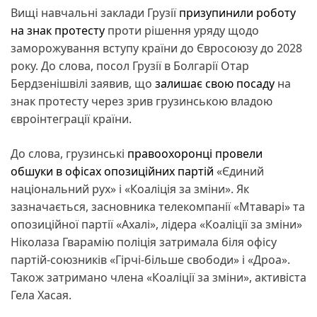
Вищі навчальні заклади Грузії
призупинили роботу
на знак протесту
проти рішення уряду щодо
заморожування вступу країни до Євросоюзу до 2028
року. До слова, посол Грузії в Болгарії Отар
Бердзенішвілі заявив, що
залишає свою посаду
на
знак протесту через зрив грузинською владою
євроінтеграції країни.
До слова, грузинські
правоохоронці провели
обшуки в офісах опозиційних партій
«Єдиний
національний рух» і «Коаліція за зміни». Як
зазначається, засновника телекомпанії «Мтаварі» та
опозиційної партії «Ахалі», лідера «Коаліції за зміни»
Ніколаза Гварамію поліція затримала біля офісу
партій-союзників «Гірчі-більше свободи» і «Дроа».
Також затримано члена «Коаліції за зміни», активіста
Гела Хасая.