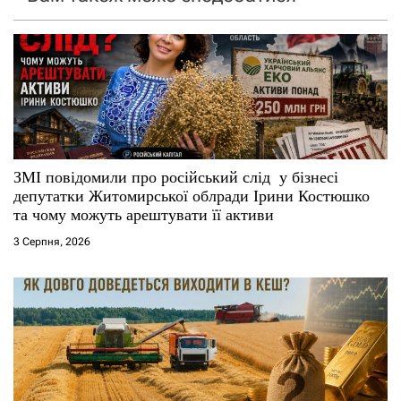
з
а
п
и
с
ЗМІ повідомили про російський слід у бізнесі
депутатки Житомирської облради Ірини Костюшко
і
та чому можуть арештувати її активи
3 Серпня, 2026
в