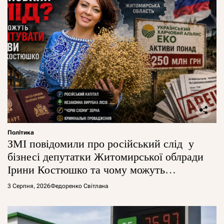
Політика
ЗМІ повідомили про російський слід у
бізнесі депутатки Житомирської облради
Ірини Костюшко та чому можуть
арештувати її активи
3 Серпня, 2026
Федоренко Світлана