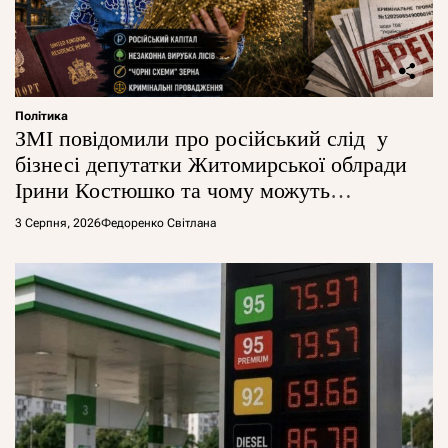
Політика
ЗМІ повідомили про російський слід у
бізнесі депутатки Житомирської облради
Ірини Костюшко та чому можуть
арештувати її активи
3 Серпня, 2026
Федоренко Світлана