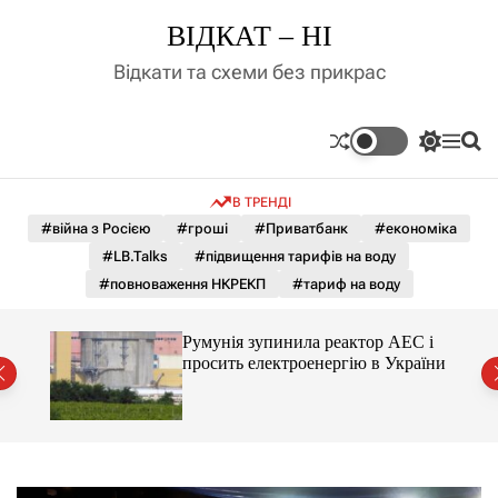
П
ВІДКАТ – НІ
е
р
Відкати та схеми без прикрас
е
й
т
П
М
П
и
е
е
о
д
р
н
ш
В ТРЕНДІ
е
ю
у
о
м
к
#війна з Росією
#гроші
#Приватбанк
#економіка
в
и
м
#LB.Talks
#підвищення тарифів на воду
к
і
а
#повноваження НКРЕКП
#тариф на воду
ч
с
к
т
о
ченко
Румунія зупинила реактор АЕС і
у
л
рту
просить електроенергію в України
ь
о
р
о
в
о
г