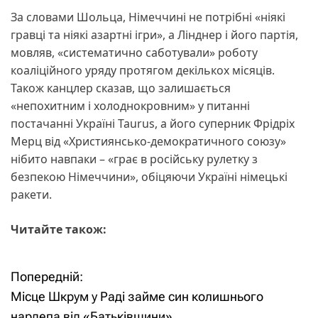
За словами Шольца, Німеччині не потрібні «ніякі
гравці та ніякі азартні ігри», а Лінднер і його партія,
мовляв, «систематично саботували» роботу
коаліційного уряду протягом декількох місяців.
Також канцлер сказав, що залишається
«непохитним і холоднокровним» у питанні
постачанні Україні Taurus, а його суперник Фрідріх
Мерц від «Християнсько-демократичного союзу»
нібито навпаки – «грає в російську рулетку з
безпекою Німеччини», обіцяючи Україні німецькі
ракети.
Читайте також:
Попередній:
Н
Місце Шкрум у Раді займе син колишнього
а
нардепа від «Батьківщини»