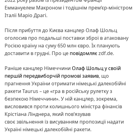
Еммануелем Макроном і тодішнім прем’єр-міністром
Італії Маріо Драгі.
Після прибуття до Києва канцлер Олаф Шольц
оголосив про подальші поставки зброї в атаковану
Росією країну на суму 650 млн євро. Їх планують
доставити в грудні. Про це
повідомляє
zdf.de.
Раніше канцлер Німеччини
Олаф Шольц у своїй
першій передвиборчій промові заявив
, що
прагнення України отримати німецькі далекобійні
ракети Taurus – це «гра в російську рулетку з
безпекою Німеччини». У ній канцлер, зокрема,
висловився проти колишнього міністра фінансів
Крістіана Лінднера, який пов’язував
своє звільнення із висуванням пропозиції надати
Україні німецькі далекобійні ракети.