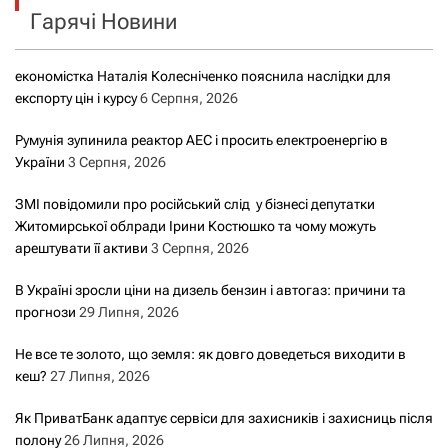
Гарячі Новини
:
економістка Наталія Колесніченко пояснила наслідки для
експорту цін і курсу
6 Серпня, 2026
Румунія зупинила реактор АЕС і просить електроенергію в
України
3 Серпня, 2026
ЗМІ повідомили про російський слід у бізнесі депутатки
Житомирської облради Ірини Костюшко та чому можуть
арештувати її активи
3 Серпня, 2026
В Україні зросли ціни на дизель бензин і автогаз: причини та
прогнози
29 Липня, 2026
Не все те золото, що земля: як довго доведеться виходити в
кеш?
27 Липня, 2026
Як ПриватБанк адаптує сервіси для захисників і захисниць після
полону
26 Липня, 2026