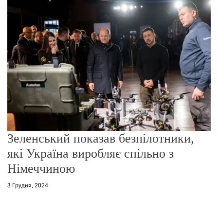
о
р
е
ж
и
м
у
Зеленський показав безпілотники,
які Україна виробляє спільно з
Німеччиною
3 Грудня, 2024