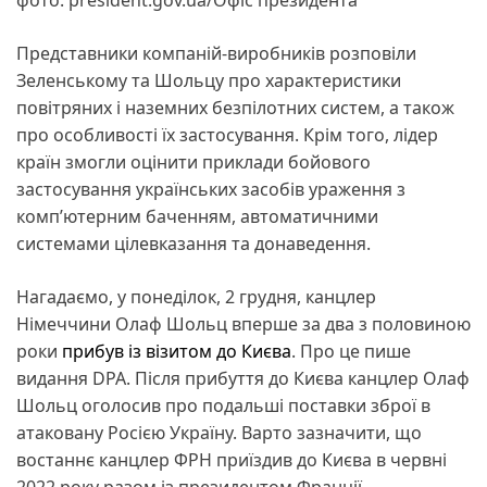
Представники компаній-виробників розповіли
Зеленському та Шольцу про характеристики
повітряних і наземних безпілотних систем, а також
про особливості їх застосування. Крім того, лідер
країн змогли оцінити приклади бойового
застосування українських засобів ураження з
комп’ютерним баченням, автоматичними
системами цілевказання та донаведення.
Нагадаємо, у понеділок, 2 грудня, канцлер
Німеччини Олаф Шольц вперше за два з половиною
роки
прибув із візитом до Києва
. Про це пише
видання DPA. Після прибуття до Києва канцлер Олаф
Шольц оголосив про подальші поставки зброї в
атаковану Росією Україну. Варто зазначити, що
востаннє канцлер ФРН приїздив до Києва в червні
2022 року разом із президентом Франції