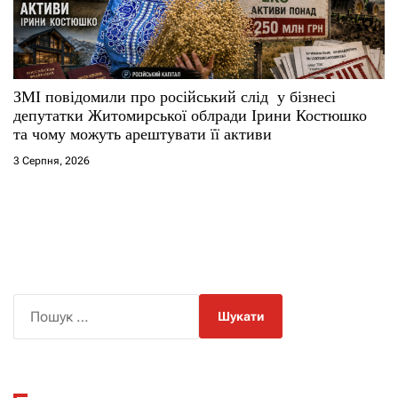
ЗМІ повідомили про російський слід у бізнесі
депутатки Житомирської облради Ірини Костюшко
та чому можуть арештувати її активи
3 Серпня, 2026
П
о
ш
у
к