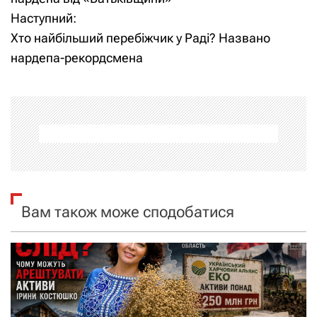
Наступний:
в
Хто найбільший перебіжчик у Раді? Названо
і
нардепа-рекордсмена
г
а
ц
і
я
Вам також може сподобатися
з
а
п