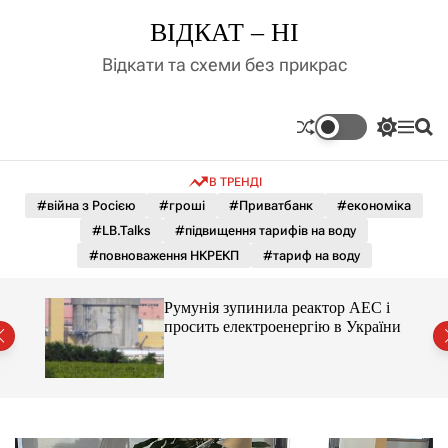
П
ВІДКАТ – НІ
е
р
Відкати та схеми без прикрас
е
й
т
П
М
П
и
е
е
о
д
р
н
ш
В ТРЕНДІ
е
ю
у
о
м
к
#війна з Росією
#гроші
#Приватбанк
#економіка
в
и
м
#LB.Talks
#підвищення тарифів на воду
к
і
а
#повноваження НКРЕКП
#тариф на воду
ч
с
к
т
о
ченко
Румунія зупинила реактор АЕС і
у
л
рту
просить електроенергію в України
ь
о
р
о
в
о
г