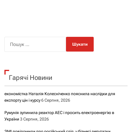
П
о
ш
у
к
Гарячі Новини
:
економістка Наталія Колесніченко пояснила наслідки для
експорту цін і курсу
6 Серпня, 2026
Румунія зупинила реактор АЕС і просить електроенергію в
України
3 Серпня, 2026
ЗМІ повідомили про російський слід у бізнесі депутатки