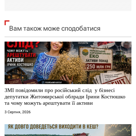
і
я
Вам також може сподобатися
з
а
п
и
с
ЗМІ повідомили про російський слід у бізнесі
депутатки Житомирської облради Ірини Костюшко
і
та чому можуть арештувати її активи
3 Серпня, 2026
в