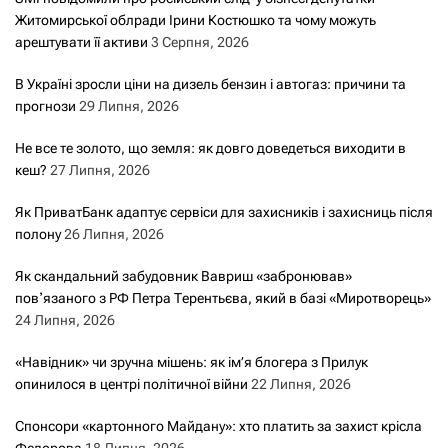
Житомирської облради Ірини Костюшко та чому можуть
арештувати її активи
3 Серпня, 2026
В Україні зросли ціни на дизель бензин і автогаз: причини та
прогнози
29 Липня, 2026
Не все те золото, що земля: як довго доведеться виходити в
кеш?
27 Липня, 2026
Як ПриватБанк адаптує сервіси для захисників і захисниць після
полону
26 Липня, 2026
Як скандальний забудовник Вавриш «забронював»
повʼязаного з РФ Петра Терентьєва, який в базі «Миротворець»
24 Липня, 2026
«Навідник» чи зручна мішень: як ім’я блогера з Прилук
опинилося в центрі політичної війни
22 Липня, 2026
Спонсори «картонного Майдану»: хто платить за захист крісла
Федорова
18 Липня, 2026