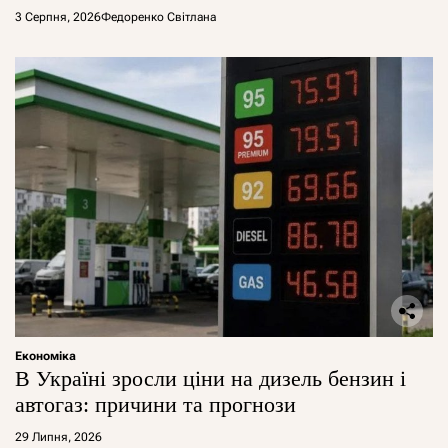
арештувати її активи
3 Серпня, 2026
Федоренко Світлана
Економіка
В Україні зросли ціни на дизель бензин і
автогаз: причини та прогнози
29 Липня, 2026