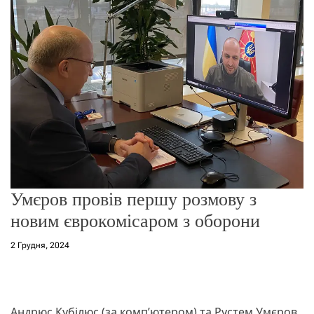
о
р
е
ж
и
м
у
Умєров провів першу розмову з
новим єврокомісаром з оборони
2 Грудня, 2024
Андрюс Кубілюс (за комп’ютером) та Рустем Умєров