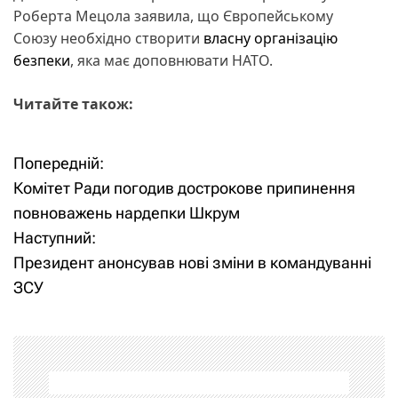
Роберта Мецола заявила, що Європейському
Союзу необхідно створити
власну організацію
безпеки
, яка має доповнювати НАТО.
Читайте також:
Попередній:
Н
Комітет Ради погодив дострокове припинення
а
повноважень нардепки Шкрум
Наступний:
в
Президент анонсував нові зміни в командуванні
і
ЗСУ
г
а
ц