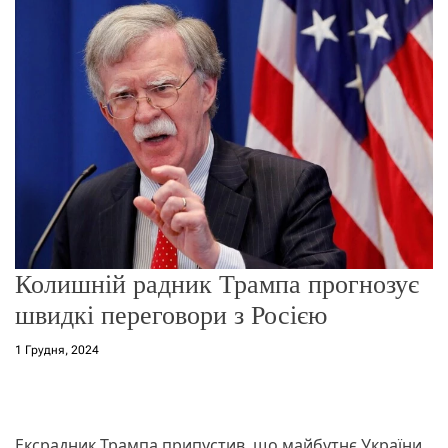
о
р
е
ж
и
м
у
Колишній радник Трампа прогнозує
швидкі переговори з Росією
1 Грудня, 2024
Ексрадник Трампа припустив, що майбутнє України