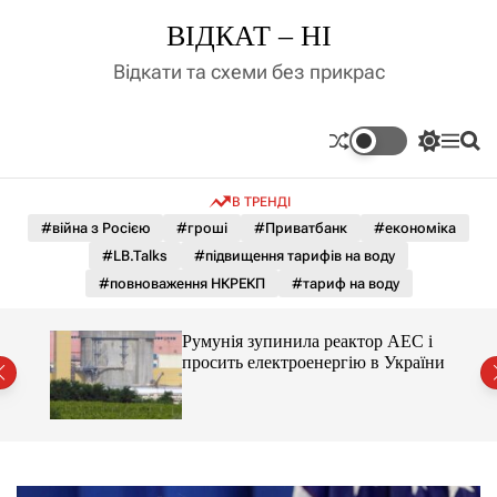
П
ВІДКАТ – НІ
е
р
Відкати та схеми без прикрас
е
й
т
П
М
П
и
е
е
о
д
р
н
ш
В ТРЕНДІ
е
ю
у
о
м
к
#війна з Росією
#гроші
#Приватбанк
#економіка
в
и
м
#LB.Talks
#підвищення тарифів на воду
к
і
а
#повноваження НКРЕКП
#тариф на воду
ч
с
к
т
о
ченко
Румунія зупинила реактор АЕС і
у
л
рту
просить електроенергію в України
ь
о
р
о
в
о
г