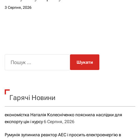
3 Серпня, 2026
П
о
ш
у
к
Гарячі Новини
:
економістка Наталія Колесніченко пояснила наслідки для
експорту цін і курсу
6 Серпня, 2026
Румунія зупинила реактор АЕС і просить електроенергію в