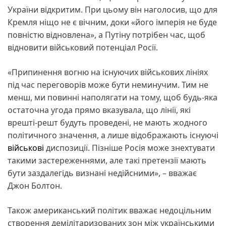
України відкритим. При цьому він наголосив, що для
Кремля ніщо не є вічним, доки «його імперія не буде
повністю відновлена», а Путіну потрібен час, щоб
відновити військовий потенціал Росії.
«Припинення вогню на існуючих військових лініях
під час переговорів може бути неминучим. Тим не
менш, ми повинні наполягати на тому, щоб будь-яка
остаточна угода прямо вказувала, що лінії, які
врешті-решт будуть проведені, не мають жодного
політичного значення, а лише відображають існуючі
військові
диспозиції. Пізніше Росія може знехтувати
такими застереженнями, але такі претензії мають
бути заздалегідь визнані недійсними», – вважає
Джон Болтон.
Також американський політик вважає недоцільним
створення демілітаризованих зон між українськими