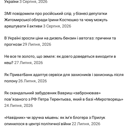
України
3 Серпня, 2026
ЗМІ повідомили про російський слід у бізнесі депутатки
Житомирської облради Ірини Костюшко та чому можуть
арештувати її активи
3 Серпня, 2026
В Україні зросли ціни на дизель бензин і автогаз: причини та
прогнози
29 Липня, 2026
Не все те золото, що земля: як довго доведеться виходити в
кеш?
27 Липня, 2026
Як ПриватБанк адаптує сервіси для захисників і захисниць після
полону
26 Липня, 2026
Як скандальний забудовник Вавриш «забронював»
повʼязаного з РФ Петра Терентьєва, який в базі «Миротворець»
24 Липня, 2026
«Навідник» чи зручна мішень: як ім’я блогера з Прилук
опинилося в центрі політичної війни
22 Липня, 2026