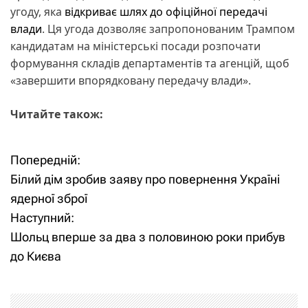
угоду, яка
відкриває шлях до офіційної передачі
влади
. Ця угода дозволяє запропонованим Трампом
кандидатам на міністерські посади розпочати
формування складів департаментів та агенцій, щоб
«завершити впорядковану передачу влади».
Читайте також:
Попередній:
Н
Білий дім зробив заяву про повернення Україні
а
ядерної зброї
Наступний:
в
Шольц вперше за два з половиною роки прибув
і
до Києва
г