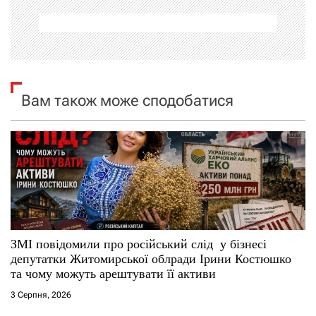
а
ц
і
я
Вам також може сподобатися
з
а
п
и
с
ЗМІ повідомили про російський слід у бізнесі
депутатки Житомирської облради Ірини Костюшко
і
та чому можуть арештувати її активи
3 Серпня, 2026
в