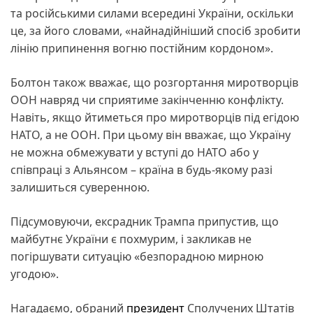
та російськими силами всередині України, оскільки
це, за його словами, «найнадійніший спосіб зробити
лінію припинення вогню постійним кордоном».
Болтон також вважає, що розгортання миротворців
ООН навряд чи сприятиме закінченню конфлікту.
Навіть, якщо йтиметься про миротворців під егідою
НАТО, а не ООН. При цьому він вважає, що Україну
не можна обмежувати у вступі до НАТО або у
співпраці з Альянсом – країна в будь-якому разі
залишиться суверенною.
Підсумовуючи, ексрадник Трампа припустив, що
майбутнє України є похмурим, і закликав не
погіршувати ситуацію «безпорадною мирною
угодою».
Нагадаємо, обраний
президент
Сполучених Штатів