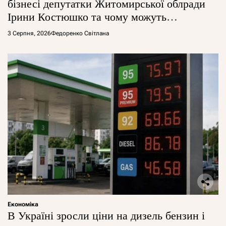
бізнесі депутатки Житомирської облради
Ірини Костюшко та чому можуть
арештувати її активи
3 Серпня, 2026
Федоренко Світлана
Економіка
В Україні зросли ціни на дизель бензин і