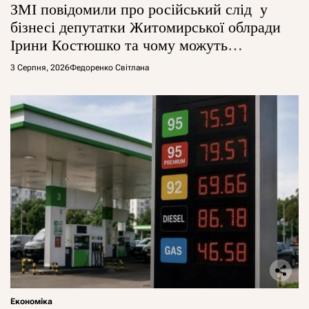
ЗМІ повідомили про російський слід у
бізнесі депутатки Житомирської облради
Ірини Костюшко та чому можуть
арештувати її активи
3 Серпня, 2026
Федоренко Світлана
Економіка