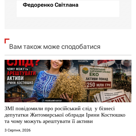
Федоренко Світлана
ц
і
я
Вам також може сподобатися
з
а
п
и
с
ЗМІ повідомили про російський слід у бізнесі
і
депутатки Житомирської облради Ірини Костюшко
та чому можуть арештувати її активи
в
3 Серпня, 2026