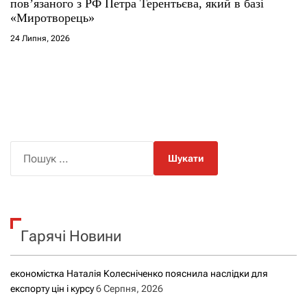
повʼязаного з РФ Петра Терентьєва, який в базі
«Миротворець»
24 Липня, 2026
П
о
ш
у
к
Гарячі Новини
:
економістка Наталія Колесніченко пояснила наслідки для
експорту цін і курсу
6 Серпня, 2026