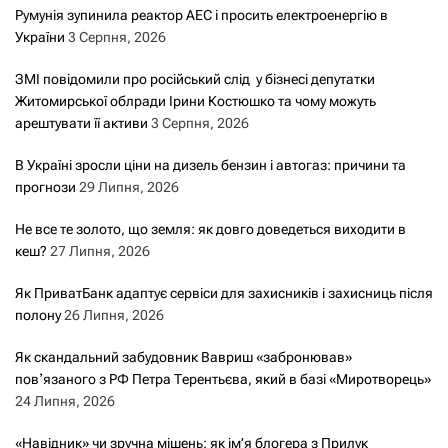
Румунія зупинила реактор АЕС і просить електроенергію в
України
3 Серпня, 2026
ЗМІ повідомили про російський слід у бізнесі депутатки
Житомирської облради Ірини Костюшко та чому можуть
арештувати її активи
3 Серпня, 2026
В Україні зросли ціни на дизель бензин і автогаз: причини та
прогнози
29 Липня, 2026
Не все те золото, що земля: як довго доведеться виходити в
кеш?
27 Липня, 2026
Як ПриватБанк адаптує сервіси для захисників і захисниць після
полону
26 Липня, 2026
Як скандальний забудовник Вавриш «забронював»
повʼязаного з РФ Петра Терентьєва, який в базі «Миротворець»
24 Липня, 2026
«Навідник» чи зручна мішень: як ім’я блогера з Прилук