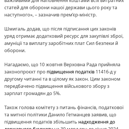
важливими для наповнення коштами всіх витратних
статей для оборони нашої держави цього року та
наступного», – зазначив прем’єр-міністр.
Шмигаль додав, що після підписання цих законів
уряд отримає додатковий ресурс для закупівлі зброї,
амуніції та виплату заробітних плат Сил безпеки й
оборони.
Нагадаємо, що 10 жовтня Верховна Рада прийняла
законопроєкт про
підвищення податків
11416-д у
другому читанні та в цілому як закон. Цим законом
передбачено підвищення військового збору з
зарплат громадян до 5%.
Також голова комітету з питань фінансів, податкової
та митної політики Данило Гетманцев заявив, що
підвищення податків збільшить
надходження до
державного бюджету
на 30 млрд грн до кінця 2024