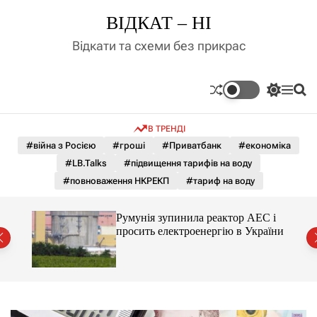
П
ВІДКАТ – НІ
е
р
Відкати та схеми без прикрас
е
й
т
П
М
П
и
е
е
о
д
р
н
ш
В ТРЕНДІ
е
ю
у
о
м
к
#війна з Росією
#гроші
#Приватбанк
#економіка
в
и
м
#LB.Talks
#підвищення тарифів на воду
к
і
а
#повноваження НКРЕКП
#тариф на воду
ч
с
к
т
о
ченко
Румунія зупинила реактор АЕС і
у
л
рту
просить електроенергію в України
ь
о
р
о
в
о
г