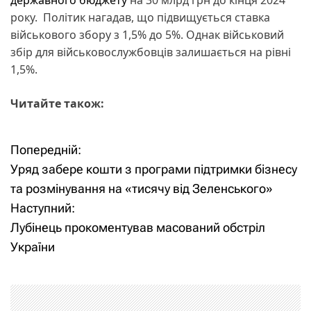
року. Політик нагадав, що підвищується ставка
військового збору з 1,5% до 5%. Однак військовий
збір для військовослужбовців залишається на рівні
1,5%.
Читайте також:
Попередній:
Н
Уряд забере кошти з програми підтримки бізнесу
а
та розмінування на «тисячу від Зеленського»
Наступний:
в
Лубінець прокоментував масований обстріл
і
України
г
а