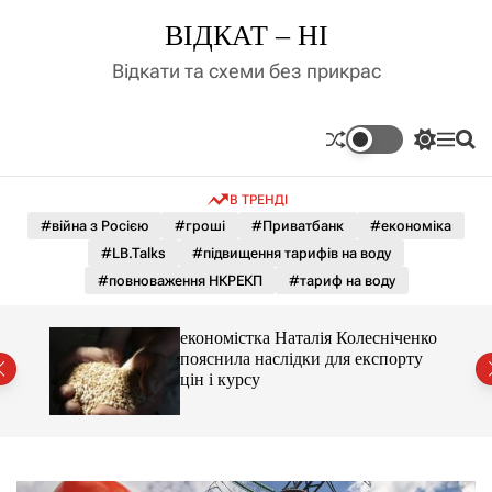
П
ВІДКАТ – НІ
е
р
Відкати та схеми без прикрас
е
й
т
П
М
П
и
е
е
о
д
р
н
ш
В ТРЕНДІ
е
ю
у
о
м
к
#війна з Росією
#гроші
#Приватбанк
#економіка
в
и
м
#LB.Talks
#підвищення тарифів на воду
к
і
а
#повноваження НКРЕКП
#тариф на воду
ч
с
к
т
о
и 3 і
економістка Наталія Колесніченко
у
л
пояснила наслідки для експорту
ь
цін і курсу
о
р
о
в
о
г