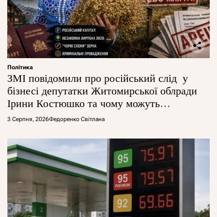
Політика
ЗМІ повідомили про російський слід у
бізнесі депутатки Житомирської облради
Ірини Костюшко та чому можуть
арештувати її активи
3 Серпня, 2026
Федоренко Світлана