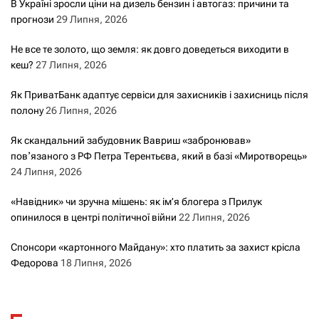
В Україні зросли ціни на дизель бензин і автогаз: причини та
прогнози
29 Липня, 2026
Не все те золото, що земля: як довго доведеться виходити в
кеш?
27 Липня, 2026
Як ПриватБанк адаптує сервіси для захисників і захисниць після
полону
26 Липня, 2026
Як скандальний забудовник Вавриш «забронював»
повʼязаного з РФ Петра Терентьєва, який в базі «Миротворець»
24 Липня, 2026
«Навідник» чи зручна мішень: як ім’я блогера з Прилук
опинилося в центрі політичної війни
22 Липня, 2026
Спонсори «картонного Майдану»: хто платить за захист крісла
Федорова
18 Липня, 2026