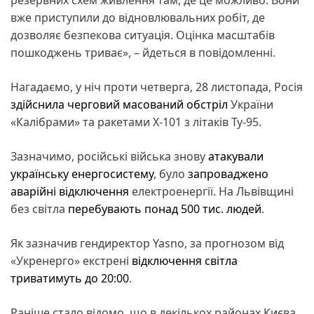
вже приступили до відновлювальних робіт, де
дозволяє безпекова ситуація. Оцінка масштабів
пошкоджень триває», – йдеться в повідомленні.
Нагадаємо, у ніч проти четверга, 28 листопада, Росія
здійснила черговий масований обстріл
України
«Калібрами» та ракетами Х-101 з літаків Ту-95.
Зазначимо, російські війська знову
атакували
українську енергосистему
, було
запроваджено
аварійні відключення
електроенергії. На Львівщині
без світла
перебувають понад 500 тис. людей
.
Як зазначив гендиректор Yasno, за прогнозом від
«Укренерго» екстрені
відключення світла
триватимуть до 20:00
.
Раніше стало відомо, що в декількох районах Києва