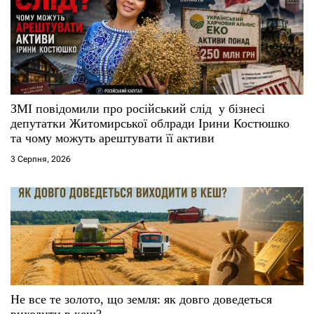
а
п
и
с
ЗМІ повідомили про російський слід у бізнесі
і
депутатки Житомирської облради Ірини Костюшко
та чому можуть арештувати її активи
в
3 Серпня, 2026
Не все те золото, що земля: як довго доведеться
виходити в кеш?