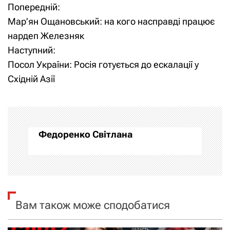
Попередній:
Н
Мар’ян Ощановський: на кого насправді працює
а
нардеп Железняк
Наступний:
в
Посол України: Росія готується до ескалації у
і
Східній Азії
г
а
Федоренко Світлана
ц
і
я
Вам також може сподобатися
з