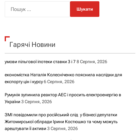
П
о
ш
у
к
Гарячі Новини
:
умови пільгової іпотеки ставки 3 і 7
8 Серпня, 2026
економістка Наталія Колесніченко пояснила наслідки для
експорту цін і курсу
6 Серпня, 2026
Румунія зупинила реактор АЕС і просить електроенергію в
України
3 Серпня, 2026
ЗМІ повідомили про російський слід у бізнесі депутатки
Житомирської облради Ірини Костюшко та чому можуть
арештувати її активи
3 Серпня, 2026