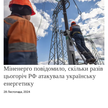
о
р
е
ж
и
м
у
Міненерго повідомило, скільки разів
цьогоріч РФ атакувала українську
енергетику
28 Листопада, 2024