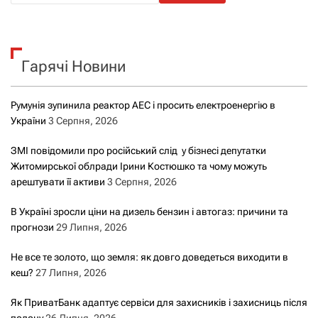
ш
у
к
Гарячі Новини
:
Румунія зупинила реактор АЕС і просить електроенергію в
України
3 Серпня, 2026
ЗМІ повідомили про російський слід у бізнесі депутатки
Житомирської облради Ірини Костюшко та чому можуть
арештувати її активи
3 Серпня, 2026
В Україні зросли ціни на дизель бензин і автогаз: причини та
прогнози
29 Липня, 2026
Не все те золото, що земля: як довго доведеться виходити в
кеш?
27 Липня, 2026
Як ПриватБанк адаптує сервіси для захисників і захисниць після
полону
26 Липня, 2026