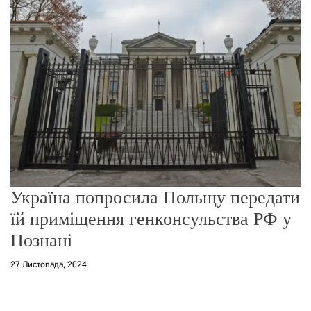
о
р
е
ж
и
м
у
Україна попросила Польщу передати
їй приміщення генконсульства РФ у
Познані
27 Листопада, 2024