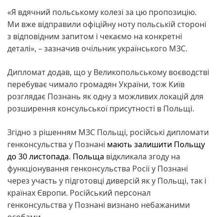
«Я вдячний польському колезі за цю пропозицію.
Ми вже відправили офіційну ноту польській стороні
з відповідним запитом і чекаємо на конкретні
деталі», – зазначив очільник українського МЗС.
Дипломат додав, що у Великопольському воєводстві
перебуває чимало громадян України, тож Київ
розглядає Познань як одну з можливих локацій для
розширення консульської присутності в Польщі.
Згідно з рішенням МЗС Польщі, російські дипломати
генконсульства у Познані
мають залишити Польщу
до 30 листопада
.
Польща
відкликала згоду на
функціонування генконсульства Росії у Познані
через участь у підготовці диверсій як у Польщі, так і
країнах Європи. Російський персонал
генконсульства у Познані визнано небажаними
особами.