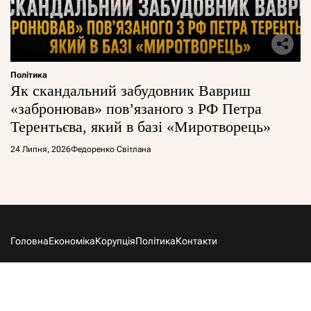
Політика
Як скандальний забудовник Вавриш
«забронював» повʼязаного з РФ Петра
Терентьєва, який в базі «Миротворець»
24 Липня, 2026
Федоренко Світлана
Головна
Економіка
Корупція
Політика
Контакти