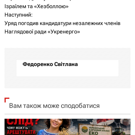
а
Ізраїлем та «Хезболлою»
Наступний:
в
Уряд погодив кандидатури незалежних членів
і
Наглядової ради «Укренерго»
г
а
Федоренко Світлана
ц
і
я
Вам також може сподобатися
з
а
п