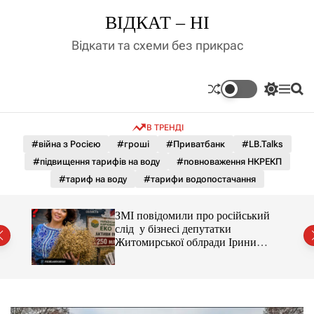
П
ВІДКАТ – НІ
е
р
Відкати та схеми без прикрас
е
й
т
П
М
П
и
е
е
о
д
р
н
ш
В ТРЕНДІ
е
ю
у
о
м
к
#війна з Росією
#гроші
#Приватбанк
#LB.Talks
в
и
м
#підвищення тарифів на воду
#повноваження НКРЕКП
к
і
а
#тариф на воду
#тарифи водопостачання
ч
с
к
т
о
С і
ЗМІ повідомили про російський
у
л
раїни
слід у бізнесі депутатки
ь
Житомирської облради Ірини
о
Костюшко та чому можуть
р
арештувати її активи
о
в
о
г