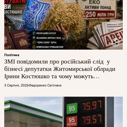
Політика
ЗМІ повідомили про російський слід у
бізнесі депутатки Житомирської облради
Ірини Костюшко та чому можуть
арештувати її активи
3 Серпня, 2026
Федоренко Світлана