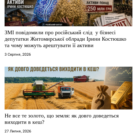
и
с
ЗМІ повідомили про російський слід у бізнесі
і
депутатки Житомирської облради Ірини Костюшко
та чому можуть арештувати її активи
в
3 Серпня, 2026
Не все те золото, що земля: як довго доведеться
виходити в кеш?
27 Липня, 2026