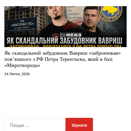
Як скандальний забудовник Вавриш «забронював»
повʼязаного з РФ Петра Терентьєва, який в базі
«Миротворець»
24 Липня, 2026
П
о