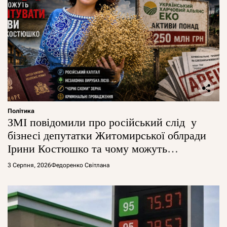
Політика
ЗМІ повідомили про російський слід у
бізнесі депутатки Житомирської облради
Ірини Костюшко та чому можуть
арештувати її активи
3 Серпня, 2026
Федоренко Світлана