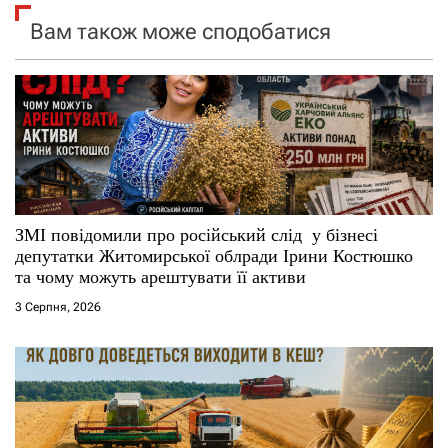
Вам також може сподобатися
з
а
п
и
с
ЗМІ повідомили про російський слід у бізнесі
і
депутатки Житомирської облради Ірини Костюшко
та чому можуть арештувати її активи
в
3 Серпня, 2026