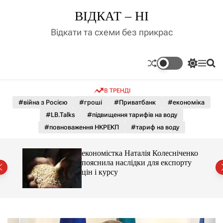
П
ВІДКАТ – НІ
е
р
Відкати та схеми без прикрас
е
й
т
П
М
П
и
е
е
о
д
р
н
ш
В ТРЕНДІ
е
ю
у
о
м
к
#війна з Росією
#гроші
#Приватбанк
#економіка
в
и
м
#LB.Talks
#підвищення тарифів на воду
к
і
а
#повноваження НКРЕКП
#тариф на воду
ч
с
к
т
о
и 3 і
економістка Наталія Колесніченко
у
л
пояснила наслідки для експорту
ь
цін і курсу
о
р
о
в
о
г