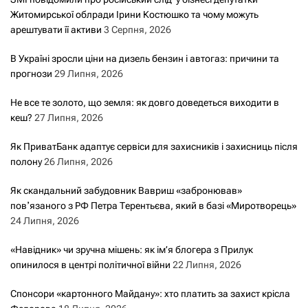
Житомирської облради Ірини Костюшко та чому можуть
арештувати її активи
3 Серпня, 2026
В Україні зросли ціни на дизель бензин і автогаз: причини та
прогнози
29 Липня, 2026
Не все те золото, що земля: як довго доведеться виходити в
кеш?
27 Липня, 2026
Як ПриватБанк адаптує сервіси для захисників і захисниць після
полону
26 Липня, 2026
Як скандальний забудовник Вавриш «забронював»
повʼязаного з РФ Петра Терентьєва, який в базі «Миротворець»
24 Липня, 2026
«Навідник» чи зручна мішень: як ім’я блогера з Прилук
опинилося в центрі політичної війни
22 Липня, 2026
Спонсори «картонного Майдану»: хто платить за захист крісла