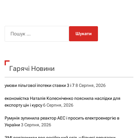
П
о
ш
у
к
Гарячі Новини
:
умови пільгової іпотеки ставки 3 і 7
8 Серпня, 2026
економістка Наталія Колесніченко пояснила наслідки для
експорту цін і курсу
6 Серпня, 2026
Румунія зупинила реактор АЕС і просить електроенергію в
України
3 Серпня, 2026
ЗМІ повідомили про російський слід у бізнесі депутатки