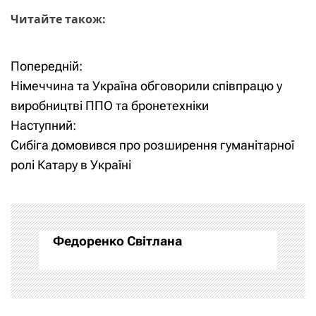
Читайте також:
Попередній:
Н
Німеччина та Україна обговорили співпрацю у
а
виробництві ППО та бронетехніки
Наступний:
в
Сибіга домовився про розширення гуманітарної
і
ролі Катару в Україні
г
а
Федоренко Світлана
ц
і
я