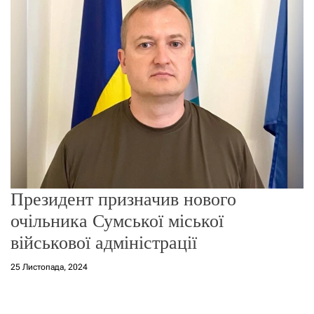
о
р
е
ж
и
м
у
Президент призначив нового
очільника Сумської міської
військової адміністрації
25 Листопада, 2024