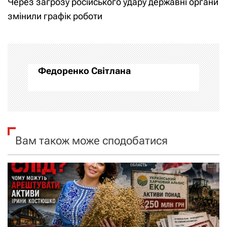
Через загрозу російського удару державні органи
і
змінили графік роботи
г
а
Федоренко Світлана
ц
і
я
Вам також може сподобатися
з
а
п
и