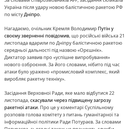
Україна після удару новою балістичною ракетою РФ
по місту
Дніпро
.
Нагадаємо, очільник Кремля Володимир
Путін у
своєму зверненні повідомив
, що російські війська 21
листопада вдарили по Дніпру балістичною ракетою
середньої дальності під назвою «Орєшнік».
Диктатор заявив про «успішне випробування»
нового озброєння. За його словами, нібито під час
атаки було уражено «промисловий комплекс, який
виробляє ракетну техніку».
Засідання Верховної Ради, яке мало відбутися 22
листопада,
скасували через підвищену загрозу
ракетної атаки
. Про це у коментарі Суспільному
розповів голова комітету з питань гуманітарної та
інформаційної політики Ради Потураєв. За словами
Потураєва, сьогодні також не працюють служби