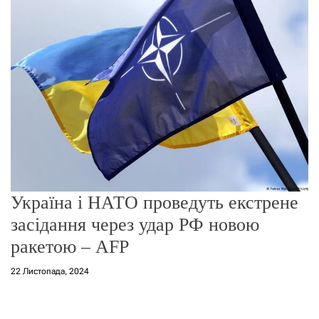
о
р
е
ж
и
м
у
Україна і НАТО проведуть екстрене
засідання через удар РФ новою
ракетою – AFP
22 Листопада, 2024