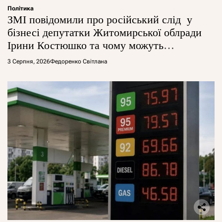
Політика
ЗМІ повідомили про російський слід у
бізнесі депутатки Житомирської облради
Ірини Костюшко та чому можуть
арештувати її активи
3 Серпня, 2026
Федоренко Світлана