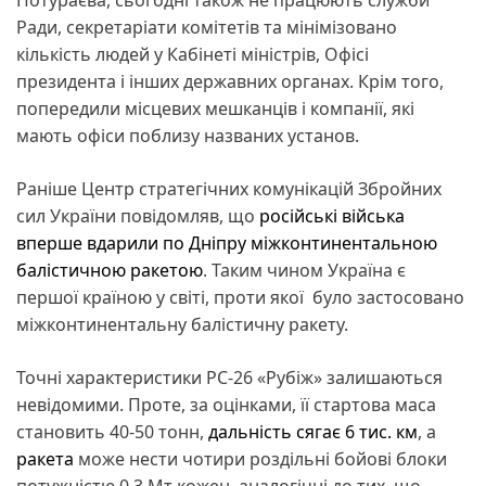
Ради, секретаріати комітетів та мінімізовано
кількість людей у Кабінеті міністрів, Офісі
президента і інших державних органах. Крім того,
попередили місцевих мешканців і компанії, які
мають офіси поблизу названих установ.
Раніше Центр стратегічних комунікацій Збройних
сил України повідомляв, що
російські війська
вперше вдарили по Дніпру міжконтинентальною
балістичною ракетою
. Таким чином Україна є
першої країною у світі, проти якої було застосовано
міжконтинентальну балістичну ракету.
Точні характеристики РС-26 «Рубіж» залишаються
невідомими. Проте, за оцінками, її стартова маса
становить 40-50 тонн,
дальність сягає 6 тис. км
, а
ракета
може нести чотири роздільні бойові блоки
потужністю 0,3 Мт кожен, аналогічні до тих, що