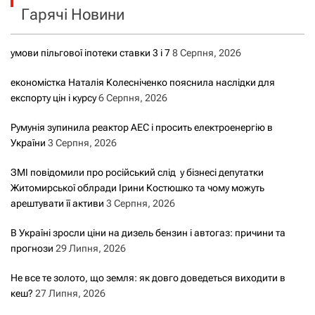
Гарячі Новини
:
умови пільгової іпотеки ставки 3 і 7
8 Серпня, 2026
економістка Наталія Колесніченко пояснила наслідки для
експорту цін і курсу
6 Серпня, 2026
Румунія зупинила реактор АЕС і просить електроенергію в
України
3 Серпня, 2026
ЗМІ повідомили про російський слід у бізнесі депутатки
Житомирської облради Ірини Костюшко та чому можуть
арештувати її активи
3 Серпня, 2026
В Україні зросли ціни на дизель бензин і автогаз: причини та
прогнози
29 Липня, 2026
Не все те золото, що земля: як довго доведеться виходити в
кеш?
27 Липня, 2026