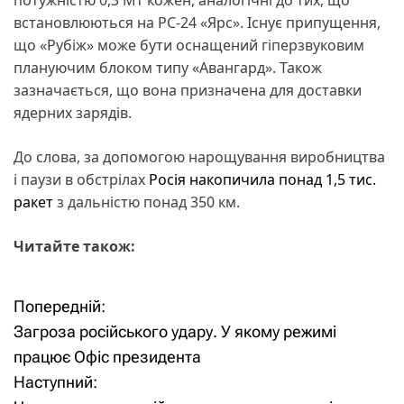
встановлюються на РС-24 «Ярс». Існує припущення,
що «Рубіж» може бути оснащений гіперзвуковим
плануючим блоком типу «Авангард». Також
зазначається, що вона призначена для доставки
ядерних зарядів.
До слова, за допомогою нарощування виробництва
і паузи в обстрілах
Росія накопичила понад 1,5 тис.
ракет
з дальністю понад 350 км.
Читайте також:
Попередній:
Н
Загроза російського удару. У якому режимі
а
працює Офіс президента
Наступний:
в