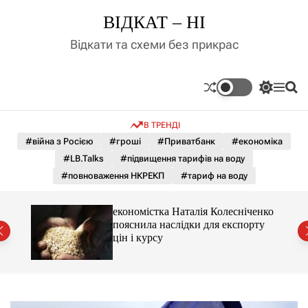
П
ВІДКАТ – НІ
е
р
Відкати та схеми без прикрас
е
й
т
П
М
П
и
е
е
о
д
р
н
ш
В ТРЕНДІ
е
ю
у
о
м
к
#війна з Росією
#гроші
#Приватбанк
#економіка
в
и
м
#LB.Talks
#підвищення тарифів на воду
к
і
а
#повноваження НКРЕКП
#тариф на воду
ч
с
к
т
о
и 3 і
економістка Наталія Колесніченко
у
л
пояснила наслідки для експорту
ь
цін і курсу
о
р
о
в
о
г