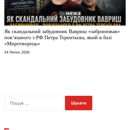
Як скандальний забудовник Вавриш «забронював»
повʼязаного з РФ Петра Терентьєва, який в базі
«Миротворець»
24 Липня, 2026
П
о
ш
у
к