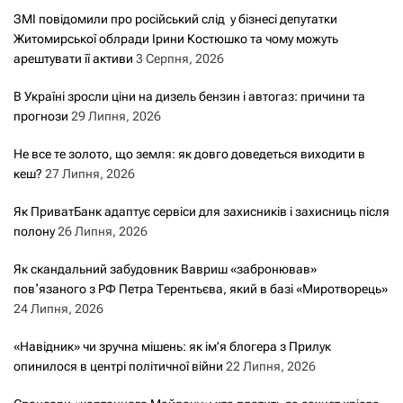
ЗМІ повідомили про російський слід у бізнесі депутатки
Житомирської облради Ірини Костюшко та чому можуть
арештувати її активи
3 Серпня, 2026
В Україні зросли ціни на дизель бензин і автогаз: причини та
прогнози
29 Липня, 2026
Не все те золото, що земля: як довго доведеться виходити в
кеш?
27 Липня, 2026
Як ПриватБанк адаптує сервіси для захисників і захисниць після
полону
26 Липня, 2026
Як скандальний забудовник Вавриш «забронював»
повʼязаного з РФ Петра Терентьєва, який в базі «Миротворець»
24 Липня, 2026
«Навідник» чи зручна мішень: як ім’я блогера з Прилук
опинилося в центрі політичної війни
22 Липня, 2026