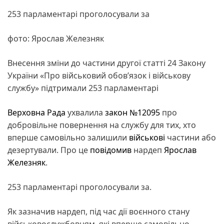
253 парламентарі проголосували за
фото: Ярослав Железняк
Внесення зміни до частини другої статті 24 Закону
України «Про військовий обов’язок і військову
службу» підтримали 253 парламентарі
Верховна Рада
ухвалила
закон
№12095
про
добровільне повернення на службу для тих, хто
вперше самовільно залишили
військові
частини або
дезертували. Про це
повідомив
нардеп
Ярослав
Железняк
.
253 парламентарі проголосували за.
Як зазначив нардеп, під час дії воєнного стану
військовослужбовцям, які вперше самовільно