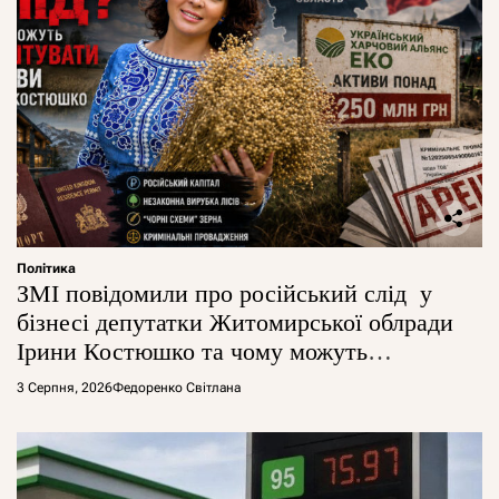
Політика
ЗМІ повідомили про російський слід у
бізнесі депутатки Житомирської облради
Ірини Костюшко та чому можуть
арештувати її активи
3 Серпня, 2026
Федоренко Світлана