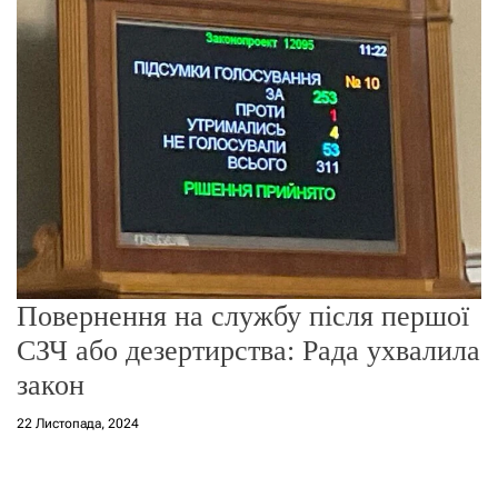
о
р
е
ж
и
м
у
Повернення на службу після першої
СЗЧ або дезертирства: Рада ухвалила
закон
22 Листопада, 2024