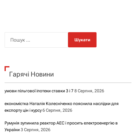
П
о
ш
у
к
Гарячі Новини
:
умови пільгової іпотеки ставки 3 і 7
8 Серпня, 2026
економістка Наталія Колесніченко пояснила наслідки для
експорту цін і курсу
6 Серпня, 2026
Румунія зупинила реактор АЕС і просить електроенергію в
України
3 Серпня, 2026