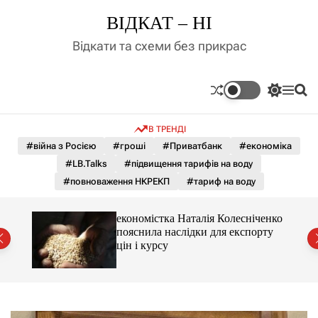
П
ВІДКАТ – НІ
е
р
Відкати та схеми без прикрас
е
й
т
П
М
П
и
е
е
о
д
р
н
ш
В ТРЕНДІ
е
ю
у
о
м
к
#війна з Росією
#гроші
#Приватбанк
#економіка
в
и
м
#LB.Talks
#підвищення тарифів на воду
к
і
а
#повноваження НКРЕКП
#тариф на воду
ч
с
к
т
о
и 3 і
економістка Наталія Колесніченко
у
л
пояснила наслідки для експорту
ь
цін і курсу
о
р
о
в
о
г