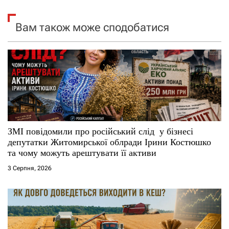
я
Вам також може сподобатися
з
а
п
и
с
ЗМІ повідомили про російський слід у бізнесі
і
депутатки Житомирської облради Ірини Костюшко
та чому можуть арештувати її активи
в
3 Серпня, 2026