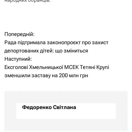
Попередній:
Н
Рада підтримала законопроєкт про захист
а
депортованих дітей: що зміниться
Наступний:
в
Ексголові Хмельницької МСЕК Тетяні Крупі
і
зменшили заставу на 200 млн грн
г
а
Федоренко Світлана
ц
і