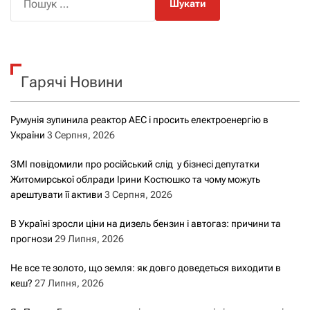
о
ш
у
к
Гарячі Новини
:
Румунія зупинила реактор АЕС і просить електроенергію в
України
3 Серпня, 2026
ЗМІ повідомили про російський слід у бізнесі депутатки
Житомирської облради Ірини Костюшко та чому можуть
арештувати її активи
3 Серпня, 2026
В Україні зросли ціни на дизель бензин і автогаз: причини та
прогнози
29 Липня, 2026
Не все те золото, що земля: як довго доведеться виходити в
кеш?
27 Липня, 2026