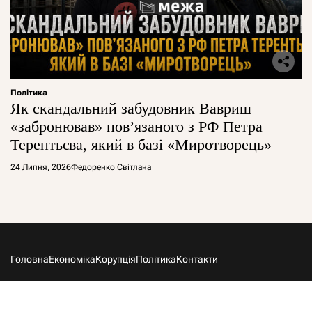
Політика
Як скандальний забудовник Вавриш
«забронював» повʼязаного з РФ Петра
Терентьєва, який в базі «Миротворець»
24 Липня, 2026
Федоренко Світлана
Головна
Економіка
Корупція
Політика
Контакти