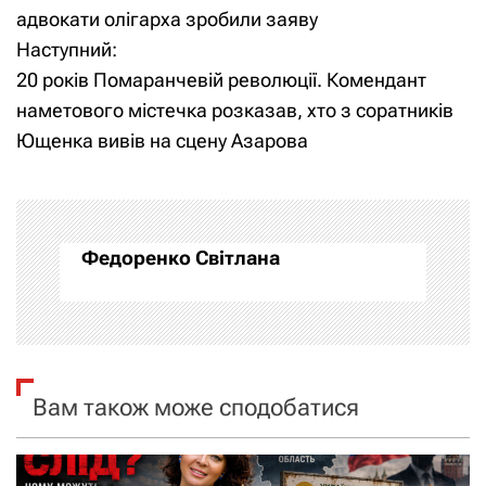
а
адвокати олігарха зробили заяву
Наступний:
в
20 років Помаранчевій революції. Комендант
і
наметового містечка розказав, хто з соратників
Ющенка вивів на сцену Азарова
г
а
ц
Федоренко Світлана
і
я
з
Вам також може сподобатися
а
п