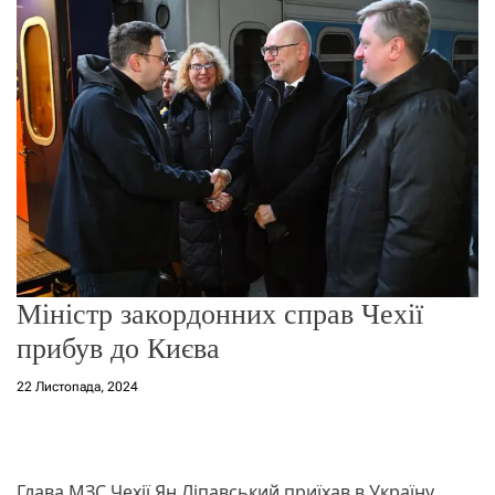
о
р
е
ж
и
м
у
Міністр закордонних справ Чехії
прибув до Києва
22 Листопада, 2024
Глава МЗС Чехії Ян Ліпавський приїхав в Україну