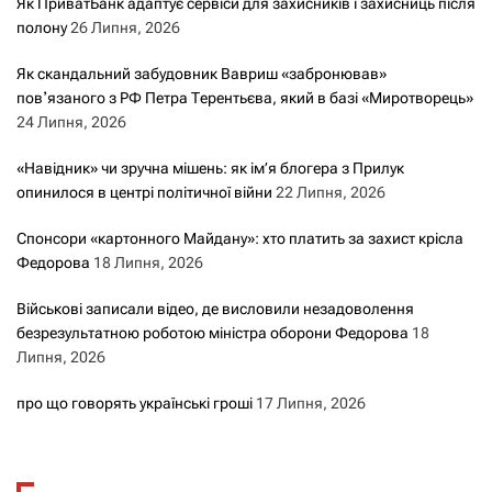
Як ПриватБанк адаптує сервіси для захисників і захисниць після
полону
26 Липня, 2026
Як скандальний забудовник Вавриш «забронював»
повʼязаного з РФ Петра Терентьєва, який в базі «Миротворець»
24 Липня, 2026
«Навідник» чи зручна мішень: як ім’я блогера з Прилук
опинилося в центрі політичної війни
22 Липня, 2026
Спонсори «картонного Майдану»: хто платить за захист крісла
Федорова
18 Липня, 2026
Військові записали відео, де висловили незадоволення
безрезультатною роботою міністра оборони Федорова
18
Липня, 2026
про що говорять українські гроші
17 Липня, 2026