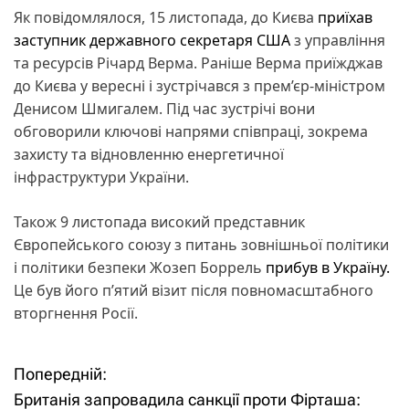
Як повідомлялося, 15 листопада, до Києва
приїхав
заступник державного секретаря США
з управління
та ресурсів Річард Верма. Раніше Верма приїжджав
до Києва у вересні і зустрічався з прем’єр-міністром
Денисом Шмигалем. Під час зустрічі вони
обговорили ключові напрями співпраці, зокрема
захисту та відновленню енергетичної
інфраструктури України.
Також 9 листопада високий представник
Європейського союзу з питань зовнішньої політики
і політики безпеки Жозеп Боррель
прибув в Україну.
Це був його п’ятий візит після повномасштабного
вторгнення Росії.
Попередній:
Н
Британія запровадила санкції проти Фірташа: