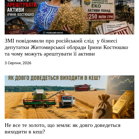
и
с
і
ЗМІ повідомили про російський слід у бізнесі
депутатки Житомирської облради Ірини Костюшко
в
та чому можуть арештувати її активи
3 Серпня, 2026
Не все те золото, що земля: як довго доведеться
виходити в кеш?