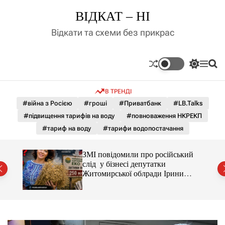
П
ВІДКАТ – НІ
е
р
Відкати та схеми без прикрас
е
й
т
П
М
П
и
е
е
о
д
р
н
ш
В ТРЕНДІ
е
ю
у
о
м
к
#війна з Росією
#гроші
#Приватбанк
#LB.Talks
в
и
м
#підвищення тарифів на воду
#повноваження НКРЕКП
к
і
а
#тариф на воду
#тарифи водопостачання
ч
с
к
т
о
С і
ЗМІ повідомили про російський
у
л
раїни
слід у бізнесі депутатки
ь
Житомирської облради Ірини
о
Костюшко та чому можуть
р
арештувати її активи
о
в
о
г