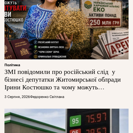
Політика
ЗМІ повідомили про російський слід у
бізнесі депутатки Житомирської облради
Ірини Костюшко та чому можуть
арештувати її активи
3 Серпня, 2026
Федоренко Світлана