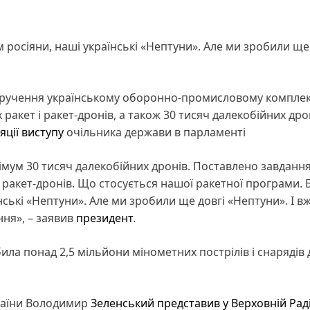
м росіяни, наші українські «Нептуни». Але ми зробили ще
ручення українському оборонно-промисловому комплек
акет і ракет-дронів, а також 30 тисяч далекобійних дро
яції виступу
очільника держави в парламенті
імум 30 тисяч далекобійних дронів. Поставлено завданн
ракет-дронів. Що стосується нашої ракетної програми. 
їнські «Нептуни». Але ми зробили ще довгі «Нептуни». І в
ння», – заявив
президент
.
ила понад 2,5 мільйони мінометних пострілів і снарядів 
країни Володимир
Зеленський представив у Верховній Рад