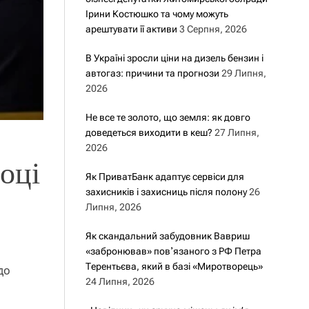
Ірини Костюшко та чому можуть
арештувати її активи
3 Серпня, 2026
В Україні зросли ціни на дизель бензин і
автогаз: причини та прогнози
29 Липня,
2026
Не все те золото, що земля: як довго
доведеться виходити в кеш?
27 Липня,
2026
оці
Як ПриватБанк адаптує сервіси для
захисників і захисниць після полону
26
Липня, 2026
Як скандальний забудовник Вавриш
«забронював» повʼязаного з РФ Петра
Терентьєва, який в базі «Миротворець»
до
24 Липня, 2026