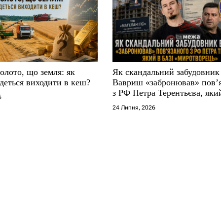
золото, що земля: як
Як скандальний забудовник
деться виходити в кеш?
Вавриш «забронював» повʼ
з РФ Петра Терентьєва, який
6
«Миротворець»
24 Липня, 2026