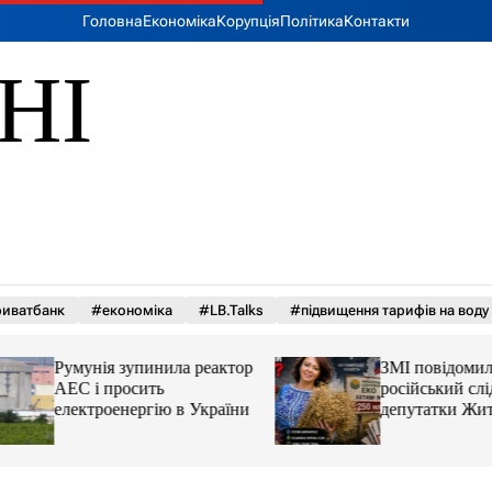
Головна
Економіка
Корупція
Політика
Контакти
НІ
иватбанк
#економіка
#LB.Talks
#підвищення тарифів на воду
Румунія зупинила реактор
ЗМІ повідомили 
АЕС і просить
російський слід у 
електроенергію в України
депутатки Житом
облради Ірини К
та чому можуть а
її активи