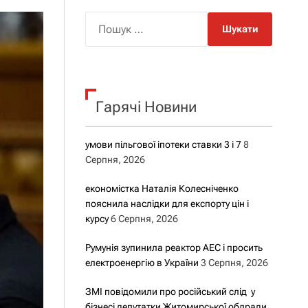
о
р
П
о
о
в
о
ш
г
у
о
р
к
е
Гарячі Новини
:
ж
и
м
у
умови пільгової іпотеки ставки 3 і 7
8
Серпня, 2026
економістка Наталія Колесніченко
пояснила наслідки для експорту цін і
курсу
6 Серпня, 2026
Румунія зупинила реактор АЕС і просить
електроенергію в України
3 Серпня, 2026
ЗМІ повідомили про російський слід у
бізнесі депутатки Житомирської облради