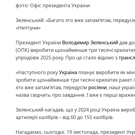
фото: Офіс президента України
Зеленський: «Багато хто вже запамʼятав, передусі
«Нептуни»
Президент України
Володимир Зеленський
дав до
(ОПК) виробити щонайменше три тисячі крилатих р
упродовж 2025 року. Про це стало відомо з
трансл
«Наступного року
Україна
планує виробити як мін
зробити щонайменше три тисячі крилатих ракет і 
хто вже запамʼятав, передусім
росіяни
, наші укра
назва свідчить про завдання. І вже є перші враже
Зеленський нагадав, що у 2024 році Україна вироб
артилерії калібрів – від 60 до 155 калібрів.
Нагадаємо, сьогодні. 19 листопада, президент У