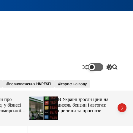
П
П
е
о
р
ш
#повноваження НКРЕКП
#тариф на воду
е
у
м
к
и
про
В Україні зросли ціни на
к
а
бізнесі
дизель бензин і автогаз:
ч
ирської
причини та прогнози
к
остюшко
о
рештувати
л
ь