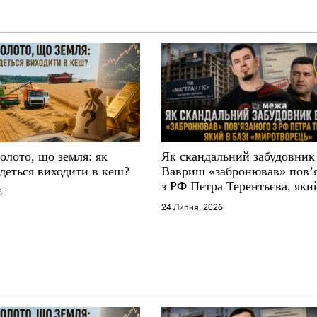
золото, що земля: як
Як скандальний забудовник
деться виходити в кеш?
Вавриш «забронював» повʼ
з РФ Петра Терентьєва, який
6
«Миротворець»
24 Липня, 2026