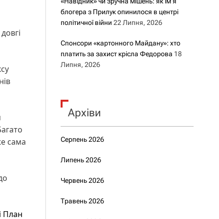
«Навідник» чи зручна мішень: як ім’я
блогера з Прилук опинилося в центрі
політичної війни
22 Липня, 2026
 довгі
Спонсори «картонного Майдану»: хто
платить за захист крісла Федорова
18
Липня, 2026
су
нів
Архіви
я
Багато
Серпень 2026
же сама
Липень 2026
до
Червень 2026
Травень 2026
і План