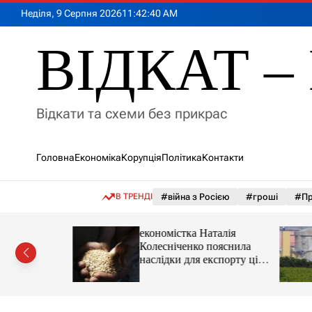
П
Неділя, 9 Серпня 2026
11
:
42
:
42
AM
е
р
ВІДКАТ – 
е
й
т
и
Відкати та схеми без прикрас
д
о
в
Головна
Економіка
Корупція
Політика
Контакти
м
і
с
В ТРЕНДІ
#війна з Росією
#гроші
#Пр
т
у
іпотеки
економістка Наталія
Колесніченко пояснила
наслідки для експорту цін і
курсу