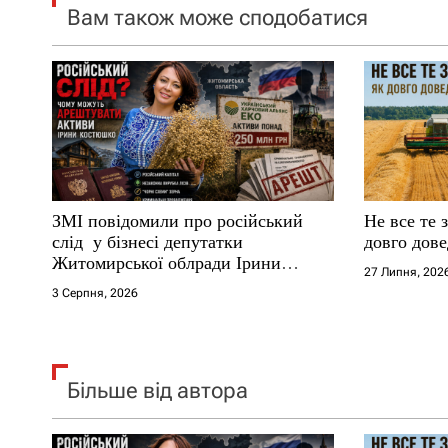
Вам також може сподобатися
з
а
п
и
с
ЗМІ повідомили про російський
Не все те 
і
слід у бізнесі депутатки
довго дове
Житомирської облради Ірини
27 Липня, 202
в
Костюшко та чому можуть
3 Серпня, 2026
арештувати її активи
Більше від автора