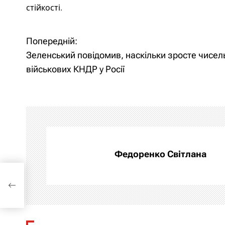
стійкості
.
Попередній:
Н
Зеленський повідомив, наскільки зросте чисел
а
військових КНДР у Росії
в
і
г
а
Федоренко Світлана
ц
ки
і
я