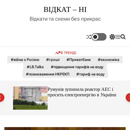
П
ВІДКАТ – НІ
е
р
Відкати та схеми без прикрас
е
й
т
П
М
П
и
е
е
о
д
р
н
ш
В ТРЕНДІ
е
ю
у
о
м
к
#війна з Росією
#гроші
#Приватбанк
#економіка
в
и
м
#LB.Talks
#підвищення тарифів на воду
к
і
а
#повноваження НКРЕКП
#тариф на воду
ч
с
к
т
о
ченко
Румунія зупинила реактор АЕС і
у
л
рту
просить електроенергію в України
ь
о
р
о
в
о
г