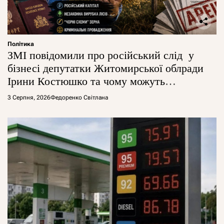
Політика
ЗМІ повідомили про російський слід у
бізнесі депутатки Житомирської облради
Ірини Костюшко та чому можуть
арештувати її активи
3 Серпня, 2026
Федоренко Світлана