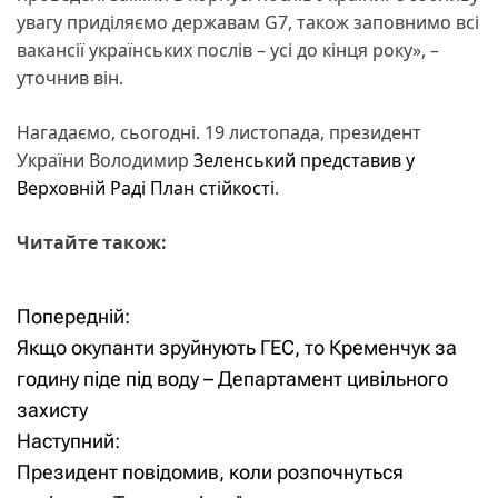
увагу приділяємо державам G7, також заповнимо всі
вакансії українських послів – усі до кінця року», –
уточнив він.
Нагадаємо, сьогодні. 19 листопада, президент
України Володимир
Зеленський представив у
Верховній Раді План стійкості
.
Читайте також:
Попередній:
Н
Якщо окупанти зруйнують ГЕС, то Кременчук за
а
годину піде під воду – Департамент цивільного
захисту
в
Наступний:
і
Президент повідомив, коли розпочнуться