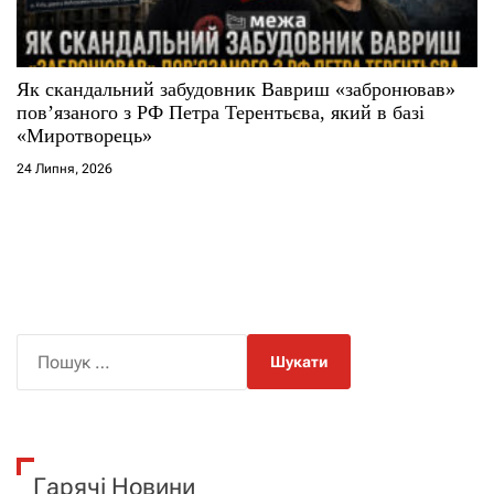
Як скандальний забудовник Вавриш «забронював»
повʼязаного з РФ Петра Терентьєва, який в базі
«Миротворець»
24 Липня, 2026
П
о
ш
у
к
Гарячі Новини
: