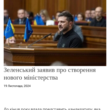
о
р
е
ж
и
м
у
Зеленський заявив про створення
нового міністерства
19 Листопада, 2024
До кінця року влада представить кандидатуру, яка