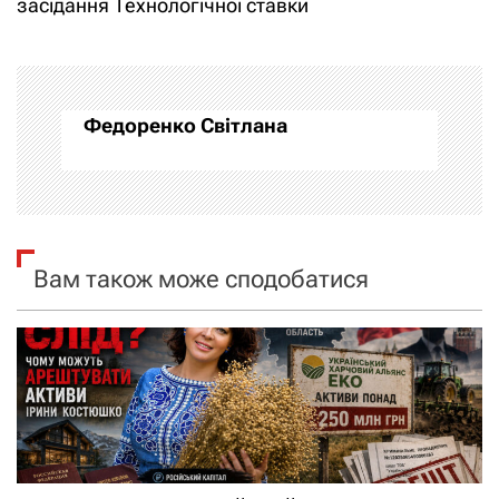
засідання Технологічної ставки
г
а
ц
Федоренко Світлана
і
я
з
Вам також може сподобатися
а
п
и
с
і