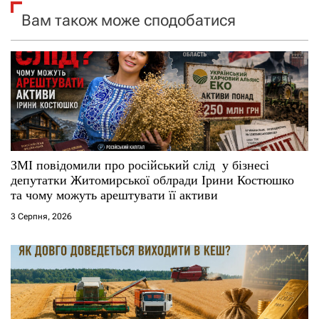
Вам також може сподобатися
з
а
п
и
с
ЗМІ повідомили про російський слід у бізнесі
і
депутатки Житомирської облради Ірини Костюшко
та чому можуть арештувати її активи
в
3 Серпня, 2026