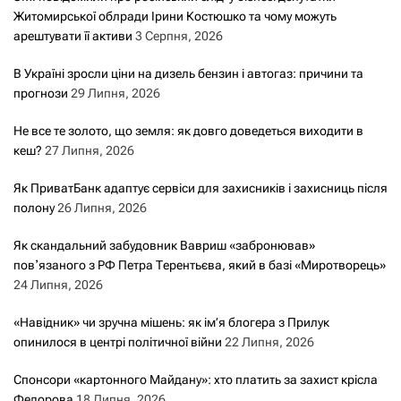
Житомирської облради Ірини Костюшко та чому можуть
арештувати її активи
3 Серпня, 2026
В Україні зросли ціни на дизель бензин і автогаз: причини та
прогнози
29 Липня, 2026
Не все те золото, що земля: як довго доведеться виходити в
кеш?
27 Липня, 2026
Як ПриватБанк адаптує сервіси для захисників і захисниць після
полону
26 Липня, 2026
Як скандальний забудовник Вавриш «забронював»
повʼязаного з РФ Петра Терентьєва, який в базі «Миротворець»
24 Липня, 2026
«Навідник» чи зручна мішень: як ім’я блогера з Прилук
опинилося в центрі політичної війни
22 Липня, 2026
Спонсори «картонного Майдану»: хто платить за захист крісла
Федорова
18 Липня, 2026