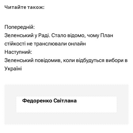
Читайте також:
Попередній:
Н
Зеленський у Раді. Стало відомо, чому План
а
стійкості не транслювали онлайн
Наступний:
в
Зеленський повідомив, коли відбудуться вибори в
і
Україні
г
а
Федоренко Світлана
ц
і
я