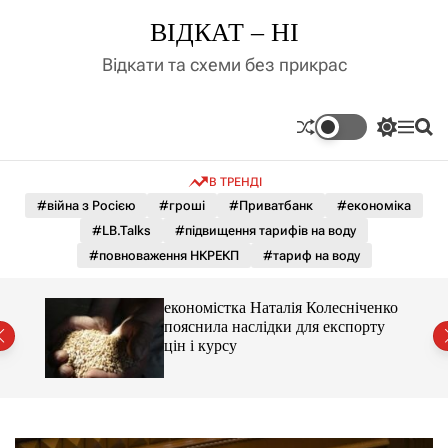
П
ВІДКАТ – НІ
е
р
Відкати та схеми без прикрас
е
й
т
П
М
П
и
е
е
о
д
р
н
ш
В ТРЕНДІ
е
ю
у
о
м
к
#війна з Росією
#гроші
#Приватбанк
#економіка
в
и
м
#LB.Talks
#підвищення тарифів на воду
к
і
а
#повноваження НКРЕКП
#тариф на воду
ч
с
к
т
о
и 3 і
економістка Наталія Колесніченко
у
л
пояснила наслідки для експорту
ь
цін і курсу
о
р
о
в
о
г