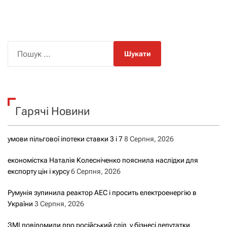
П
о
ш
у
к
Гарячі Новини
:
умови пільгової іпотеки ставки 3 і 7
8 Серпня, 2026
економістка Наталія Колесніченко пояснила наслідки для
експорту цін і курсу
6 Серпня, 2026
Румунія зупинила реактор АЕС і просить електроенергію в
України
3 Серпня, 2026
ЗМІ повідомили про російський слід у бізнесі депутатки