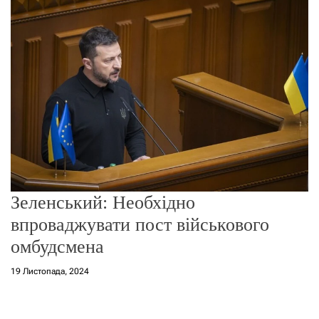
о
р
е
ж
и
м
у
Зеленський: Необхідно
впроваджувати пост військового
омбудсмена
19 Листопада, 2024