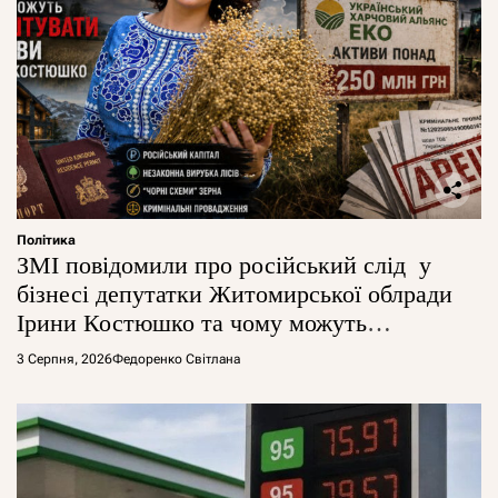
Політика
ЗМІ повідомили про російський слід у
бізнесі депутатки Житомирської облради
Ірини Костюшко та чому можуть
арештувати її активи
3 Серпня, 2026
Федоренко Світлана