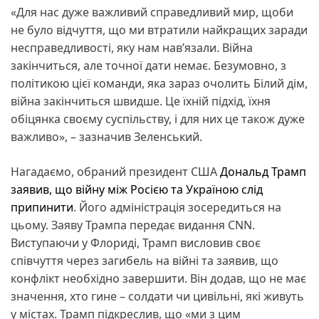
«Для нас дуже важливий справедливий мир, щоби
не було відчуття, що ми втратили найкращих заради
несправедливості, яку нам нав’язали. Війна
закінчиться, але точної дати немає. Безумовно, з
політикою цієї команди, яка зараз очолить Білий дім,
війна закінчиться швидше. Це їхній підхід, їхня
обіцянка своєму суспільству, і для них це також дуже
важливо», – зазначив Зеленський.
Нагадаємо, обраний президент США
Дональд Трамп
заявив, що війну між Росією та Україною слід
припинити
. Його адміністрація зосередиться на
цьому. Заяву Трампа передає видання CNN.
Виступаючи у Флориді, Трамп висловив своє
співчуття через загибель на війні та заявив, що
конфлікт необхідно завершити. Він додав, що не має
значення, хто гине – солдати чи цивільні, які живуть
у містах. Трамп підкреслив, що «ми з цим