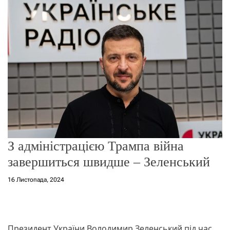
о
р
е
ж
и
м
у
З адміністрацією Трампа війна
завершиться швидше – Зеленський
16 Листопада, 2024
Президент України Володимир Зеленський під час