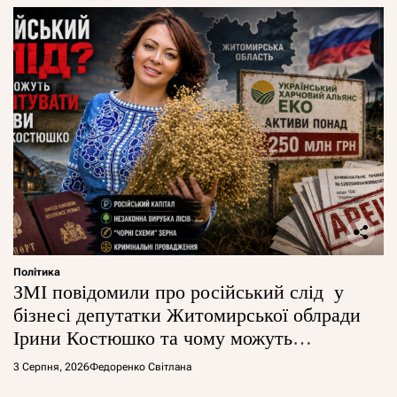
Політика
ЗМІ повідомили про російський слід у
бізнесі депутатки Житомирської облради
Ірини Костюшко та чому можуть
арештувати її активи
3 Серпня, 2026
Федоренко Світлана