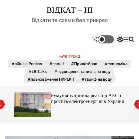
П
ВІДКАТ – НІ
е
р
Відкати та схеми без прикрас
е
й
т
П
М
П
и
е
е
о
д
р
н
ш
В ТРЕНДІ
е
ю
у
о
м
к
#війна з Росією
#гроші
#Приватбанк
#економіка
в
и
м
#LB.Talks
#підвищення тарифів на воду
к
і
а
#повноваження НКРЕКП
#тариф на воду
ч
с
к
т
о
ченко
Румунія зупинила реактор АЕС і
у
л
рту
просить електроенергію в України
ь
о
р
о
в
о
г