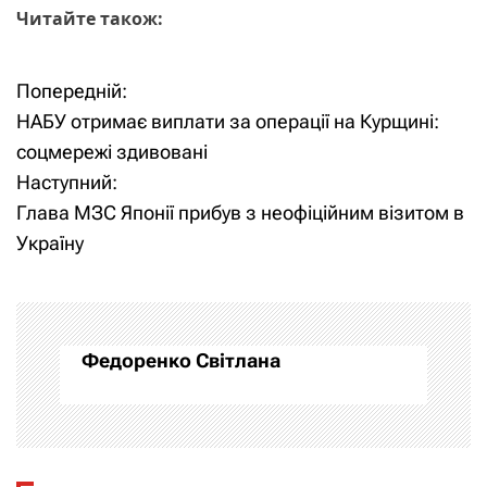
Читайте також:
Попередній:
Н
НАБУ отримає виплати за операції на Курщині:
а
соцмережі здивовані
Наступний:
в
Глава МЗС Японії прибув з неофіційним візитом в
і
Україну
г
а
Федоренко Світлана
ц
і
я