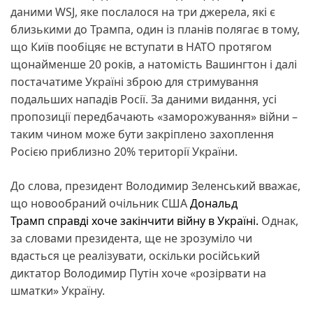
даними WSJ, яке послалося на три джерела, які є
близькими до Трампа, один із планів полягає в тому,
що Київ пообіцяє не вступати в НАТО протягом
щонайменше 20 років, а натомість Вашингтон і далі
постачатиме Україні зброю для стримування
подальших нападів Росії. За даними видання, усі
пропозиції передбачають «заморожування» війни –
таким чином може бути закріплено захоплення
Росією приблизно 20% території України.
До слова, президент Володимир Зеленський вважає,
що новообраний очільник США
Дональд
Трамп справді хоче закінчити війну в Україні.
Однак,
за словами президента, ще не зрозуміло чи
вдасться це реалізувати, оскільки російський
диктатор Володимир Путін хоче «розірвати на
шматки» Україну.