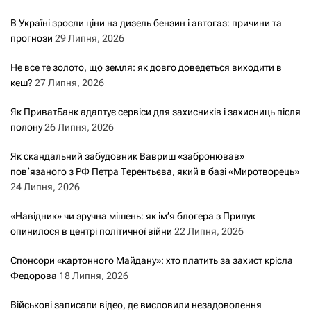
В Україні зросли ціни на дизель бензин і автогаз: причини та
прогнози
29 Липня, 2026
Не все те золото, що земля: як довго доведеться виходити в
кеш?
27 Липня, 2026
Як ПриватБанк адаптує сервіси для захисників і захисниць після
полону
26 Липня, 2026
Як скандальний забудовник Вавриш «забронював»
повʼязаного з РФ Петра Терентьєва, який в базі «Миротворець»
24 Липня, 2026
«Навідник» чи зручна мішень: як ім’я блогера з Прилук
опинилося в центрі політичної війни
22 Липня, 2026
Спонсори «картонного Майдану»: хто платить за захист крісла
Федорова
18 Липня, 2026
Військові записали відео, де висловили незадоволення