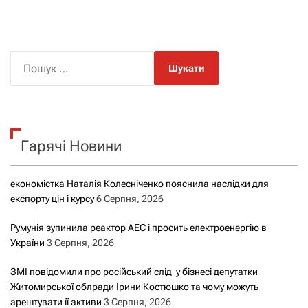
П
о
ш
у
к
Гарячі Новини
:
економістка Наталія Колесніченко пояснила наслідки для
експорту цін і курсу
6 Серпня, 2026
Румунія зупинила реактор АЕС і просить електроенергію в
України
3 Серпня, 2026
ЗМІ повідомили про російський слід у бізнесі депутатки
Житомирської облради Ірини Костюшко та чому можуть
арештувати її активи
3 Серпня, 2026