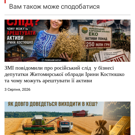
Вам також може сподобатися
з
а
п
и
с
ЗМІ повідомили про російський слід у бізнесі
і
депутатки Житомирської облради Ірини Костюшко
та чому можуть арештувати її активи
в
3 Серпня, 2026