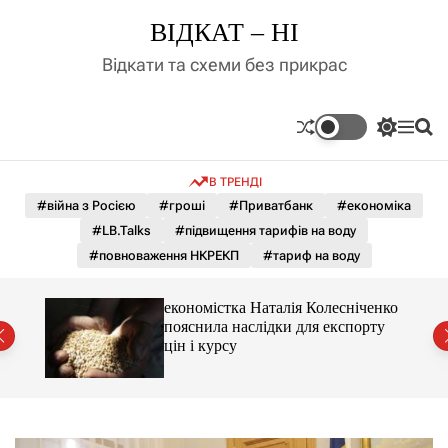
П
ВІДКАТ – НІ
е
р
Відкати та схеми без прикрас
е
й
т
П
М
П
и
е
е
о
д
р
н
ш
В ТРЕНДІ
е
ю
у
о
м
к
#війна з Росією
#гроші
#Приватбанк
#економіка
в
и
м
#LB.Talks
#підвищення тарифів на воду
к
і
а
#повноваження НКРЕКП
#тариф на воду
ч
с
к
т
о
и 3 і
економістка Наталія Колесніченко
у
л
пояснила наслідки для експорту
ь
цін і курсу
о
р
о
в
о
г