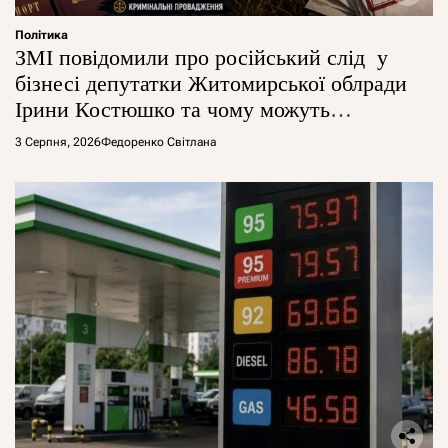
Політика
ЗМІ повідомили про російський слід у
бізнесі депутатки Житомирської облради
Ірини Костюшко та чому можуть
арештувати її активи
3 Серпня, 2026
Федоренко Світлана