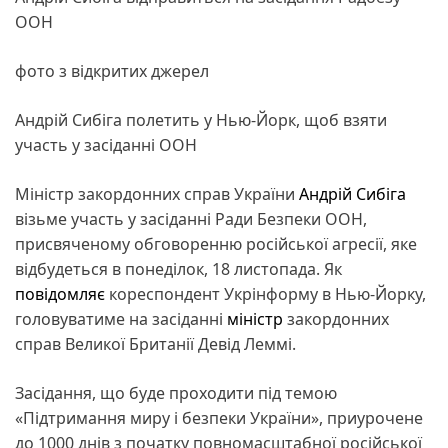
ООН
фото з відкритих джерел
Андрій Сибіга полетить у Нью-Йорк, щоб взяти
участь у засіданні ООН
Міністр закордонних справ України
Андрій Сибіга
візьме участь у засіданні Ради Безпеки ООН,
присвяченому обговоренню російської агресії, яке
відбудеться в понеділок, 18 листопада. Як
повідомляє
кореспондент Укрінформу в Нью-Йорку,
головуватиме на засіданні
міністр
закордонних
справ Великої Британії Девід Леммі.
Засідання, що буде проходити під темою
«Підтримання миру і безпеки України», приурочене
до 1000 днів з початку повномасштабної російської