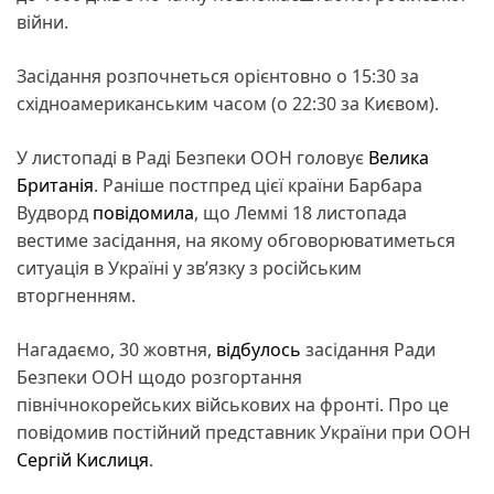
війни.
Засідання розпочнеться орієнтовно о 15:30 за
східноамериканським часом (о 22:30 за Києвом).
У листопаді в Раді Безпеки ООН головує
Велика
Британія
. Раніше постпред цієї країни Барбара
Вудворд
повідомила
, що Леммі 18 листопада
вестиме засідання, на якому обговорюватиметься
ситуація в Україні у звʼязку з російським
вторгненням.
Нагадаємо, 30 жовтня,
відбулось
засідання Ради
Безпеки ООН щодо розгортання
північнокорейських військових на фронті. Про це
повідомив постійний представник України при ООН
Сергій Кислиця
.