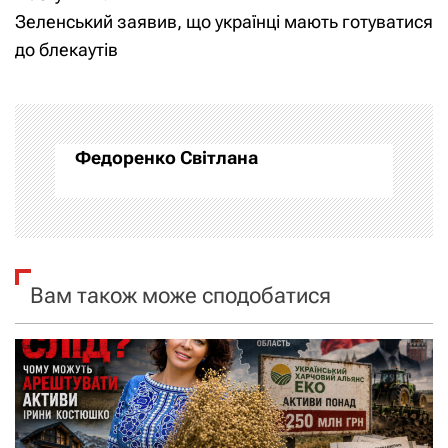
в
Зеленський заявив, що українці мають готуватися
і
до блекаутів
г
а
Федоренко Світлана
ц
і
я
Вам також може сподобатися
з
а
п
и