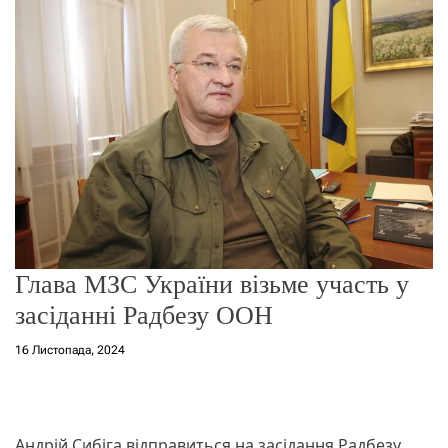
о
р
е
ж
и
м
у
Глава МЗС України візьме участь у
засіданні Радбезу ООН
16 Листопада, 2024
Андрій Сибіга відправиться на засідання Радбезу