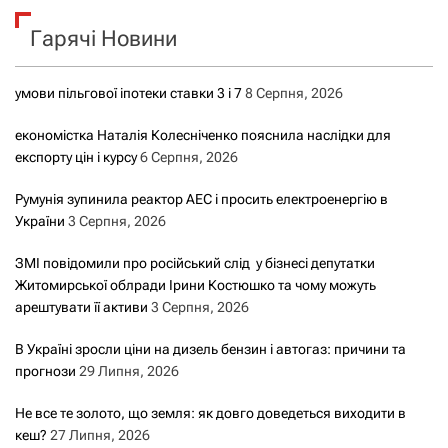
к
Гарячі Новини
:
умови пільгової іпотеки ставки 3 і 7
8 Серпня, 2026
економістка Наталія Колесніченко пояснила наслідки для
експорту цін і курсу
6 Серпня, 2026
Румунія зупинила реактор АЕС і просить електроенергію в
України
3 Серпня, 2026
ЗМІ повідомили про російський слід у бізнесі депутатки
Житомирської облради Ірини Костюшко та чому можуть
арештувати її активи
3 Серпня, 2026
В Україні зросли ціни на дизель бензин і автогаз: причини та
прогнози
29 Липня, 2026
Не все те золото, що земля: як довго доведеться виходити в
кеш?
27 Липня, 2026