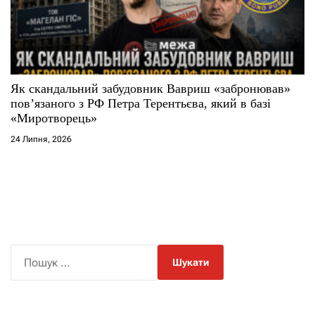
Як скандальний забудовник Вавриш «забронював»
повʼязаного з РФ Петра Терентьєва, який в базі
«Миротворець»
24 Липня, 2026
П
о
ш
у