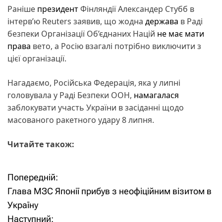
Раніше
президент
Фінляндії Александер Стубб в
інтерв’ю Reuters заявив, що жодна
держава
в Раді
безпеки Організації Об’єднаних Націй
не має мати
права
вето, а Росію взагалі потрібно виключити з
цієї організації.
Нагадаємо, Російська Федерація, яка у липні
головувала у Раді Безпеки ООН,
намагалася
заблокувати участь України в засіданні щодо
масованого ракетного удару 8 липня.
Читайте також:
Попередній:
Н
Глава МЗС Японії прибув з неофіційним візитом в
а
Україну
Наступний: