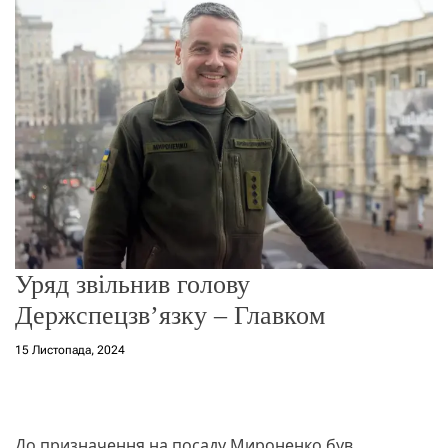
о
р
е
ж
и
м
у
Уряд звільнив голову
Держспецзв’язку – Главком
15 Листопада, 2024
До призначення на посаду Мироненко був