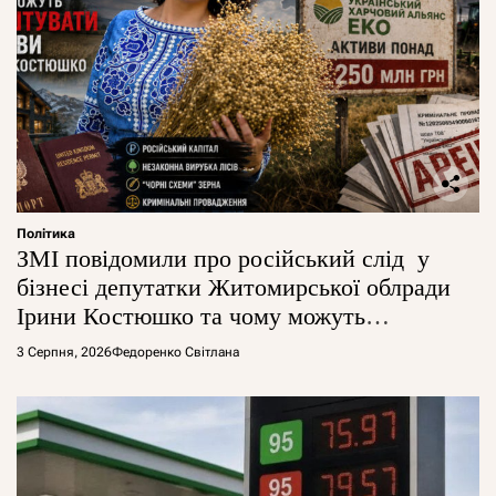
Політика
ЗМІ повідомили про російський слід у
бізнесі депутатки Житомирської облради
Ірини Костюшко та чому можуть
арештувати її активи
3 Серпня, 2026
Федоренко Світлана