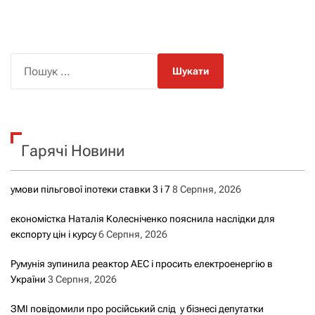
П
о
ш
у
к
Гарячі Новини
:
умови пільгової іпотеки ставки 3 і 7
8 Серпня, 2026
економістка Наталія Колесніченко пояснила наслідки для
експорту цін і курсу
6 Серпня, 2026
Румунія зупинила реактор АЕС і просить електроенергію в
України
3 Серпня, 2026
ЗМІ повідомили про російський слід у бізнесі депутатки