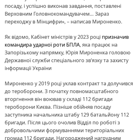
посаду, і успішно виконав завдання, поставлені
Верховним Головнокомандувачем… Зараз
переходжу в Мінцифри», – написав Мироненко.
Як відомо, Кабінет міністрів у 2023 році
призначив
командира ударної роти БПЛА
, яка працює на
Запорізькому напрямку, Юрія Мироненка головою
Державної служби спеціального зв’язку та захисту
інформації України
Мироненко у 2019 році уклав контракт та долучився
до тероборони. З початку повномасштабного
вторгнення він воював у складі 112 бригади
тероборони Києва. Пізніше обійняв посаду
заступника начальника штабу 129 батальйону 112
бригади. Після цього очолив Відділ по роботі з
добровольчими формуваннями територіальних
громад 112 бригади. Нагороджений нагрудним