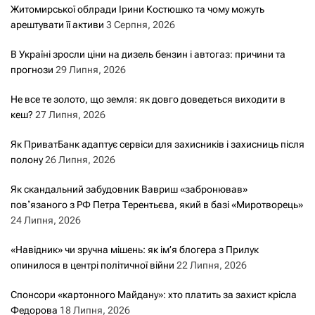
Житомирської облради Ірини Костюшко та чому можуть
арештувати її активи
3 Серпня, 2026
В Україні зросли ціни на дизель бензин і автогаз: причини та
прогнози
29 Липня, 2026
Не все те золото, що земля: як довго доведеться виходити в
кеш?
27 Липня, 2026
Як ПриватБанк адаптує сервіси для захисників і захисниць після
полону
26 Липня, 2026
Як скандальний забудовник Вавриш «забронював»
повʼязаного з РФ Петра Терентьєва, який в базі «Миротворець»
24 Липня, 2026
«Навідник» чи зручна мішень: як ім’я блогера з Прилук
опинилося в центрі політичної війни
22 Липня, 2026
Спонсори «картонного Майдану»: хто платить за захист крісла
Федорова
18 Липня, 2026