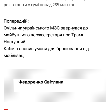
років кошти у сумі понад 285 млн грн.
Попередній:
Н
Очільник українського МЗС звернувся до
а
майбутнього держсекретаря при Трампі
Наступний:
в
Кабмін оновив умови для бронювання від
і
мобілізації
г
а
Федоренко Світлана
ц
і
я