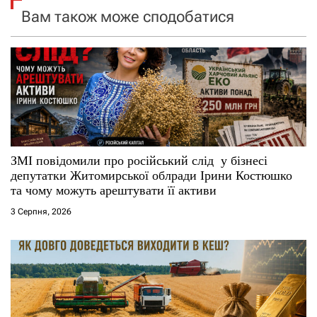
Вам також може сподобатися
з
а
п
и
с
ЗМІ повідомили про російський слід у бізнесі
і
депутатки Житомирської облради Ірини Костюшко
та чому можуть арештувати її активи
в
3 Серпня, 2026