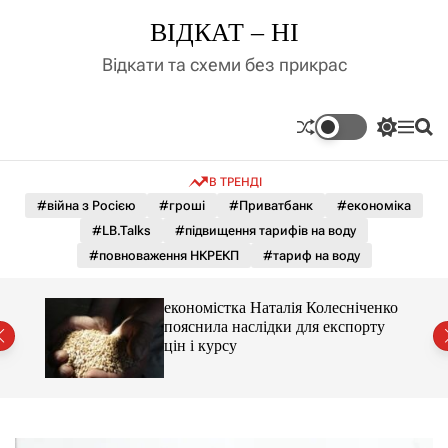
П
ВІДКАТ – НІ
е
р
Відкати та схеми без прикрас
е
й
т
П
М
П
и
е
е
о
д
р
н
ш
В ТРЕНДІ
е
ю
у
о
м
к
#війна з Росією
#гроші
#Приватбанк
#економіка
в
и
м
#LB.Talks
#підвищення тарифів на воду
к
і
а
#повноваження НКРЕКП
#тариф на воду
ч
с
к
т
о
и 3 і
економістка Наталія Колесніченко
у
л
пояснила наслідки для експорту
ь
цін і курсу
о
р
о
в
о
г