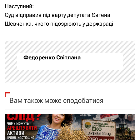
Наступний:
в
Суд відправив під варту депутата Євгена
і
Шевченка, якого підозрюють у держзраді
г
а
Федоренко Світлана
ц
і
я
Вам також може сподобатися
з
а
п