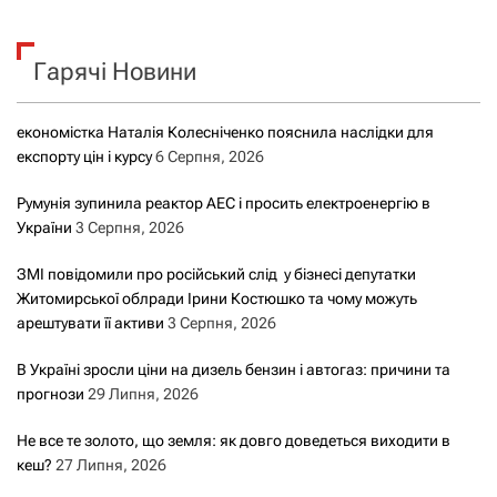
у
к
Гарячі Новини
:
економістка Наталія Колесніченко пояснила наслідки для
експорту цін і курсу
6 Серпня, 2026
Румунія зупинила реактор АЕС і просить електроенергію в
України
3 Серпня, 2026
ЗМІ повідомили про російський слід у бізнесі депутатки
Житомирської облради Ірини Костюшко та чому можуть
арештувати її активи
3 Серпня, 2026
В Україні зросли ціни на дизель бензин і автогаз: причини та
прогнози
29 Липня, 2026
Не все те золото, що земля: як довго доведеться виходити в
кеш?
27 Липня, 2026