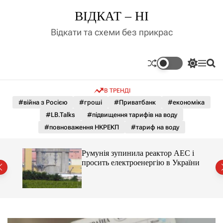
П
ВІДКАТ – НІ
е
р
Відкати та схеми без прикрас
е
й
т
П
М
П
и
е
е
о
д
р
н
ш
В ТРЕНДІ
е
ю
у
о
м
к
#війна з Росією
#гроші
#Приватбанк
#економіка
в
и
м
#LB.Talks
#підвищення тарифів на воду
к
і
а
#повноваження НКРЕКП
#тариф на воду
ч
с
к
т
о
ченко
Румунія зупинила реактор АЕС і
у
л
рту
просить електроенергію в України
ь
о
р
о
в
о
г