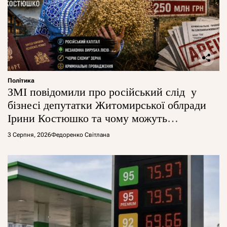
Політика
ЗМІ повідомили про російський слід у
бізнесі депутатки Житомирської облради
Ірини Костюшко та чому можуть
арештувати її активи
3 Серпня, 2026
Федоренко Світлана