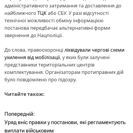
адміністративного затримання та доставлення до
найближчого
ТЦК
або СБУ. У разі відсутності
технічної можливості обміну інформацією
постанова передбачає альтернативні форми
звернення до Нацполіції.
До слова, правоохоронці
ліквідували чергові схеми
ухилення від мобілізації
, у яких були залучені
представники територіальних центрів
комплектування. Організаторам протиправних дій
було повідомлено про підозру.
Читайте також:
Попередній:
Н
Уряд вніс правки у постанови, які регламентують
а
виплати військовим