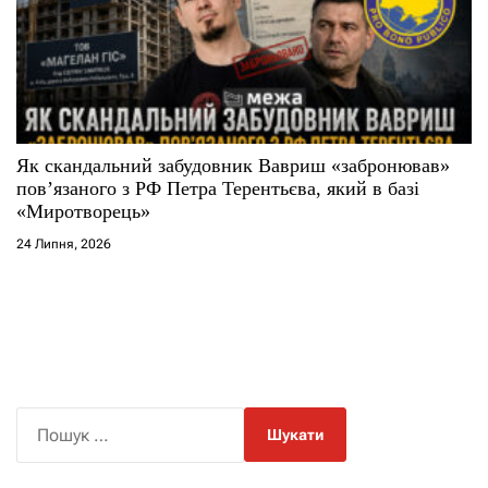
Як скандальний забудовник Вавриш «забронював»
повʼязаного з РФ Петра Терентьєва, який в базі
«Миротворець»
24 Липня, 2026
П
о
ш