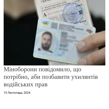
о
р
е
ж
и
м
у
Міноборони повідомило, що
потрібно, аби позбавити ухилянтів
водійських прав
15 Листопада, 2024