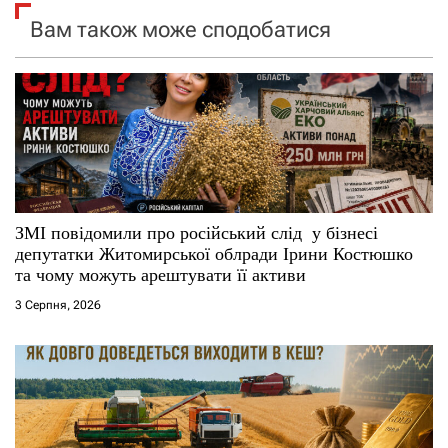
Вам також може сподобатися
з
а
п
и
с
ЗМІ повідомили про російський слід у бізнесі
і
депутатки Житомирської облради Ірини Костюшко
та чому можуть арештувати її активи
в
3 Серпня, 2026