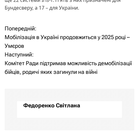
Бундесверу, а 17 – для України.
Попередній:
Н
Мобілізація в Україні продовжиться у 2025 році –
а
Умєров
Наступний:
в
Комітет Ради підтримав можливість демобілізації
і
бійців, родичі яких загинули на війні
г
а
Федоренко Світлана
ц
і
я