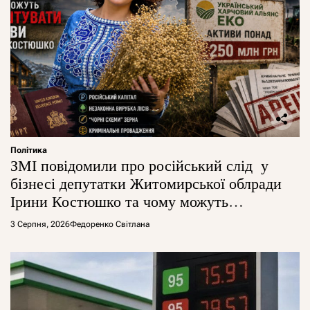
Політика
ЗМІ повідомили про російський слід у
бізнесі депутатки Житомирської облради
Ірини Костюшко та чому можуть
арештувати її активи
3 Серпня, 2026
Федоренко Світлана