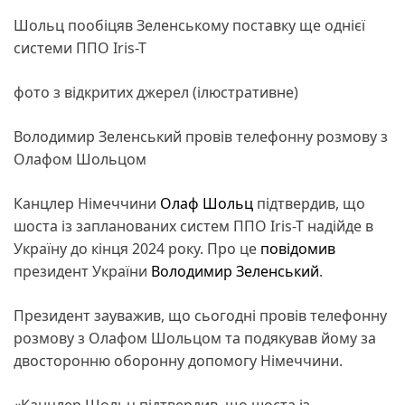
Шольц пообіцяв Зеленському поставку ще однієї
системи ППО Iris-T
фото з відкритих джерел (ілюстративне)
Володимир Зеленський провів телефонну розмову з
Олафом Шольцом
Канцлер Німеччини
Олаф Шольц
підтвердив, що
шоста із запланованих систем ППО Iris-T надійде в
Україну до кінця 2024 року. Про це
повідомив
президент України
Володимир Зеленський
.
Президент зауважив, що сьогодні провів телефонну
розмову з Олафом Шольцом та подякував йому за
двосторонню оборонну допомогу Німеччини.
«Канцлер Шольц підтвердив, що шоста із