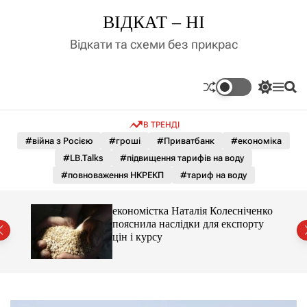
П
ВІДКАТ – НІ
е
р
Відкати та схеми без прикрас
е
й
т
П
М
П
и
е
е
о
д
р
н
ш
В ТРЕНДІ
е
ю
у
о
м
к
#війна з Росією
#гроші
#Приватбанк
#економіка
в
и
м
#LB.Talks
#підвищення тарифів на воду
к
і
а
#повноваження НКРЕКП
#тариф на воду
ч
с
к
т
о
и 3 і
економістка Наталія Колесніченко
у
л
пояснила наслідки для експорту
ь
цін і курсу
о
р
о
в
о
г