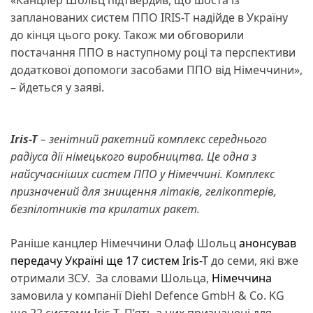
запланованих систем ППО IRIS-T надійде в Україну
до кінця цього року. Також ми обговорили
постачання ППО в наступному році та перспективи
додаткової допомоги засобами ППО від Німеччини»,
– йдеться у заяві.
Iris-T
– зенітний ракетний комплекс середнього
радіуса дії німецького виробництва. Це одна з
найсучасніших систем ППО у Німеччині. Комплекс
призначений для знищення літаків, гелікоптерів,
безпілотників та крилатих ракет.
Раніше канцлер Німеччини Олаф Шольц
анонсував
передачу Україні ще 17 систем Iris-T
до семи, які вже
отримали ЗСУ. За словами Шольца,
Німеччина
замовила у компанії Diehl Defence GmbH & Co. KG
ще 22 системи Iris-T. П’ять з них призначені для