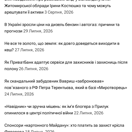
Житомирської облради Ірини Костюшко та чому можуть
арештувати її активи
3 Серпня, 2026
В Україні зросли ціни на дизель бензин і автогаз: причини та
прогнози
29 Липня, 2026
Не все те золото, що земля: як довго доведеться виходити в
кеш?
27 Липня, 2026
Як ПриватБанк адаптує сервіси для захисників і захисниць після
полону
26 Липня, 2026
Як скандальний забудовник Вавриш «забронював»
повʼязаного з РФ Петра Терентьєва, який в базі «Миротворець»
24 Липня, 2026
«Навідник» чи зручна мішень: як ім’я блогера з Прилук
опинилося в центрі політичної війни
22 Липня, 2026
Спонсори «картонного Майдану»: хто платить за захист крісла
Федорова
18 Липня, 2026