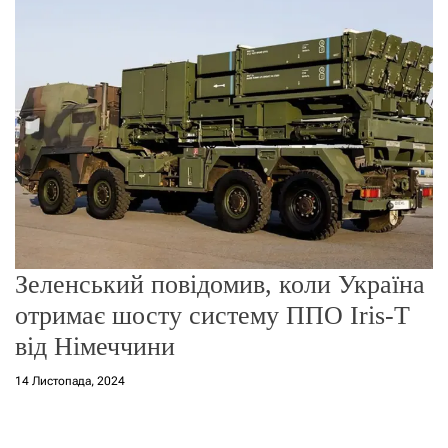
о
р
е
ж
и
м
у
Зеленський повідомив, коли Україна
отримає шосту систему ППО Iris-T
від Німеччини
14 Листопада, 2024