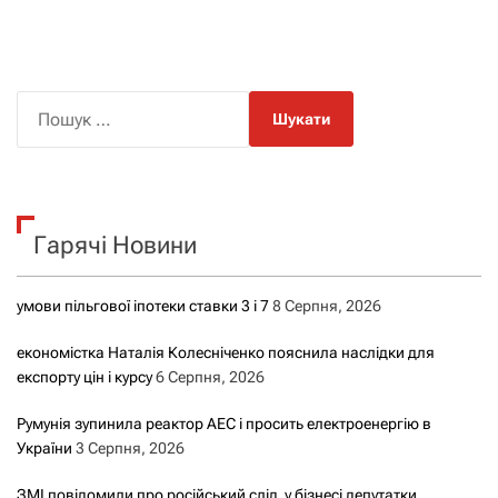
П
о
ш
у
к
Гарячі Новини
:
умови пільгової іпотеки ставки 3 і 7
8 Серпня, 2026
економістка Наталія Колесніченко пояснила наслідки для
експорту цін і курсу
6 Серпня, 2026
Румунія зупинила реактор АЕС і просить електроенергію в
України
3 Серпня, 2026
ЗМІ повідомили про російський слід у бізнесі депутатки