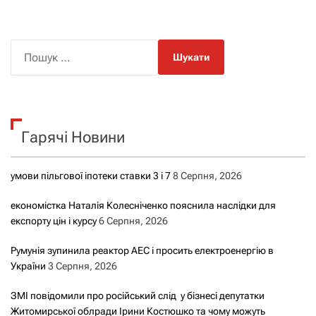
П
о
ш
у
к
Гарячі Новини
:
умови пільгової іпотеки ставки 3 і 7
8 Серпня, 2026
економістка Наталія Колесніченко пояснила наслідки для
експорту цін і курсу
6 Серпня, 2026
Румунія зупинила реактор АЕС і просить електроенергію в
України
3 Серпня, 2026
ЗМІ повідомили про російський слід у бізнесі депутатки
Житомирської облради Ірини Костюшко та чому можуть