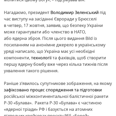
Нагадаємо, президент
Володимир Зеленський
під
час виступу на засіданні Євроради у Брюсселі
в четвер, 17 жовтня, заявив, що безпеку України
може гарантувати або членство в НАТО,
або ядерна зброя. Після цього видання Bild із
посиланням на анонімне джерело в українському
уряді написало, що Україна має усі необхідні
компоненти,
технології
та фахівців, щоб створити
першу ядерну бомбу вже через кілька тижнів після
ухвалення такого рішення.
Раніше з’явилось супутникове зображення, на якому
зафіксовано процес спорядження та підготовки
російської міжконтинентальної балістичної ракети
Р-30 «Булава». Ракета Р-30 «Булава» є частиною
«ядерної тріади» РФ і базується на атомних
підводних крейсерах проєкту 955 «Борей».