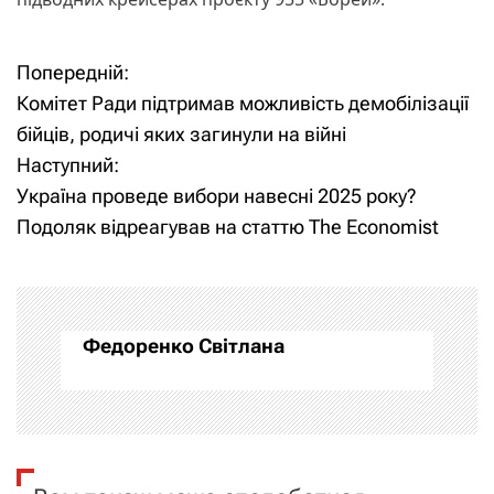
Попередній:
Н
Комітет Ради підтримав можливість демобілізації
а
бійців, родичі яких загинули на війні
Наступний:
в
Україна проведе вибори навесні 2025 року?
і
Подоляк відреагував на статтю The Economist
г
а
Федоренко Світлана
ц
і
я