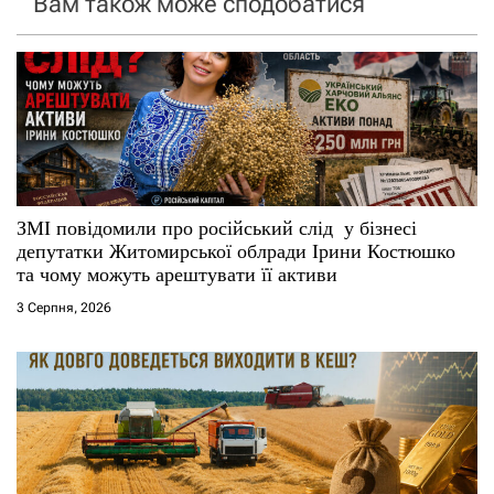
Вам також може сподобатися
з
а
п
и
с
ЗМІ повідомили про російський слід у бізнесі
і
депутатки Житомирської облради Ірини Костюшко
та чому можуть арештувати її активи
в
3 Серпня, 2026