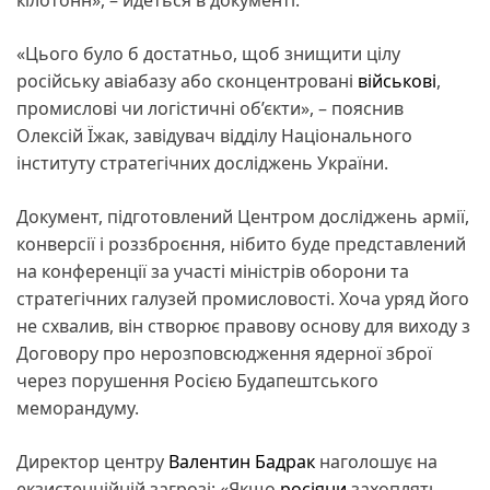
«Цього було б достатньо, щоб знищити цілу
російську авіабазу або сконцентровані
військові
,
промислові чи логістичні об’єкти», – пояснив
Олексій Їжак, завідувач відділу Національного
інституту стратегічних досліджень України.
Документ, підготовлений Центром досліджень армії,
конверсії і роззброєння, нібито буде представлений
на конференції за участі міністрів оборони та
стратегічних галузей промисловості. Хоча уряд його
не схвалив, він створює правову основу для виходу з
Договору про нерозповсюдження ядерної зброї
через порушення Росією Будапештського
меморандуму.
Директор центру
Валентин Бадрак
наголошує на
екзистенційній загрозі: «Якщо
росіяни
захоплять