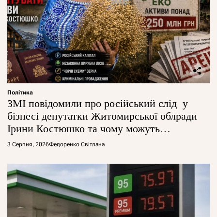
Політика
ЗМІ повідомили про російський слід у
бізнесі депутатки Житомирської облради
Ірини Костюшко та чому можуть
арештувати її активи
3 Серпня, 2026
Федоренко Світлана