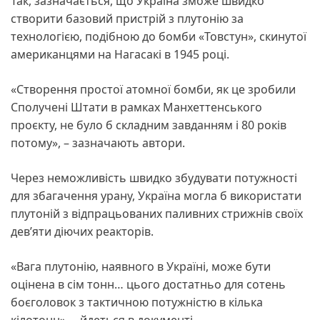
Так, зазначається, що Україна зможе швидко
створити базовий пристрій з плутонію за
технологією, подібною до бомби «Товстун», скинутої
американцями на Нагасакі в 1945 році.
«Створення простої атомної бомби, як це зробили
Сполучені Штати в рамках Манхеттенського
проєкту, не було б складним завданням і 80 років
потому», – зазначають автори.
Через неможливість швидко збудувати потужності
для збагачення урану, Україна могла б використати
плутоній з відпрацьованих паливних стрижнів своїх
дев’яти діючих реакторів.
«Вага плутонію, наявного в Україні, може бути
оцінена в сім тонн… цього достатньо для сотень
боєголовок з тактичною потужністю в кілька
кілотонн», – йдеться в документі.