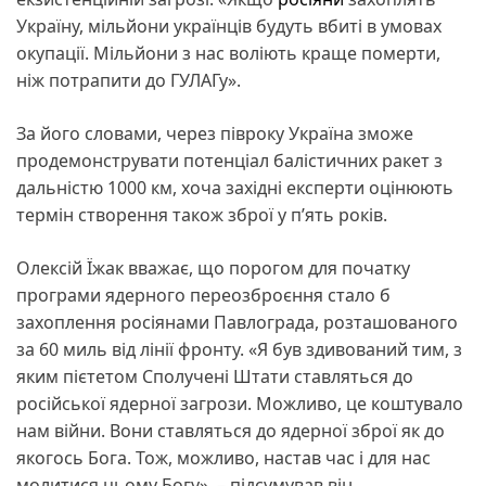
Україну, мільйони українців будуть вбиті в умовах
окупації. Мільйони з нас воліють краще померти,
ніж потрапити до ГУЛАГу».
За його словами, через півроку Україна зможе
продемонструвати потенціал балістичних ракет з
дальністю 1000 км, хоча західні експерти оцінюють
термін створення також зброї у п’ять років.
Олексій Їжак вважає, що порогом для початку
програми ядерного переозброєння стало б
захоплення росіянами Павлограда, розташованого
за 60 миль від лінії фронту. «Я був здивований тим, з
яким пієтетом Сполучені Штати ставляться до
російської ядерної загрози. Можливо, це коштувало
нам війни. Вони ставляться до ядерної зброї як до
якогось Бога. Тож, можливо, настав час і для нас
молитися цьому Богу», – підсумував він.