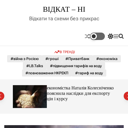
П
ВІДКАТ – НІ
е
р
Відкати та схеми без прикрас
е
й
т
П
М
П
и
е
е
о
д
р
н
ш
В ТРЕНДІ
е
ю
у
о
м
к
#війна з Росією
#гроші
#Приватбанк
#економіка
в
и
м
#LB.Talks
#підвищення тарифів на воду
к
і
а
#повноваження НКРЕКП
#тариф на воду
ч
с
к
т
о
и 3 і
економістка Наталія Колесніченко
у
л
пояснила наслідки для експорту
ь
цін і курсу
о
р
о
в
о
г