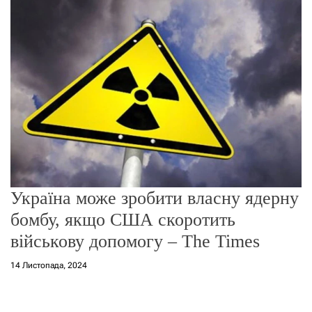
о
р
е
ж
и
м
у
Україна може зробити власну ядерну
бомбу, якщо США скоротить
військову допомогу – The Times
14 Листопада, 2024