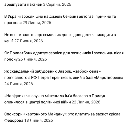
арештувати її активи
3 Серпня, 2026
В Україні зросли ціни на дизель бензин і автогаз: причини та
прогнози
29 Липня, 2026
Не все те золото, що земля: як довго доведеться виходити в
кеш?
27 Липня, 2026
Як ПриватБанк адаптує сервіси для захисників і захисниць після
полону
26 Липня, 2026
Як скандальний забудовник Вавриш «забронював»
повʼязаного з РФ Петра Терентьєва, який в базі «Миротворець»
24 Липня, 2026
«Навідник» чи зручна мішень: як ім’я блогера з Прилук
опинилося в центрі політичної війни
22 Липня, 2026
Спонсори «картонного Майдану»: хто платить за захист крісла
Федорова
18 Липня, 2026