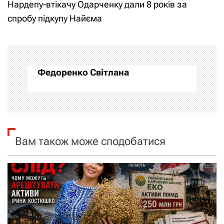
Нардепу-втікачу Одарченку дали 8 років за
і
спробу підкупу Найєма
г
а
Федоренко Світлана
ц
і
я
Вам також може сподобатися
з
а
п
и