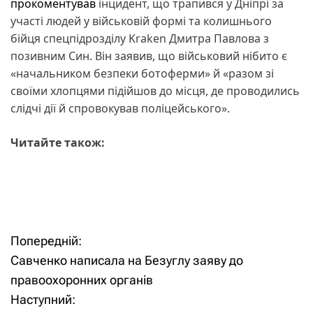
прокоментував
інцидент, що трапився у Дніпрі за
участі людей у військовій формі та колишнього
бійця спецпідрозділу Kraken Дмитра Павлова з
позивним Син. Він заявив, що військовий нібито є
«начальником безпеки ботоферми» й «разом зі
своїми хлопцями підійшов до місця, де проводились
слідчі дії й спровокував поліцейського».
Читайте також:
Попередній:
Н
Савченко написала на Безуглу заяву до
а
правоохоронних органів
Наступний:
в