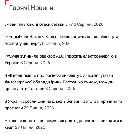
Гарячі Новини
:
умови пільгової іпотеки ставки 3 і 7
8 Серпня, 2026
економістка Наталія Колесніченко пояснила наслідки для
експорту цін і курсу
6 Серпня, 2026
Румунія зупинила реактор АЕС і просить електроенергію в
України
3 Серпня, 2026
ЗМІ повідомили про російський слід у бізнесі депутатки
Житомирської облради Ірини Костюшко та чому можуть
арештувати її активи
3 Серпня, 2026
В Україні зросли ціни на дизель бензин і автогаз: причини та
прогнози
29 Липня, 2026
Не все те золото, що земля: як довго доведеться виходити в
кеш?
27 Липня, 2026