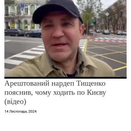
о
р
е
ж
и
м
у
Арештований нардеп Тищенко
пояснив, чому ходить по Києву
(відео)
14 Листопада, 2024