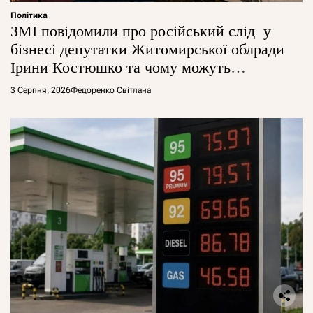
Політика
ЗМІ повідомили про російський слід у
бізнесі депутатки Житомирської облради
Ірини Костюшко та чому можуть
арештувати її активи
3 Серпня, 2026
Федоренко Світлана