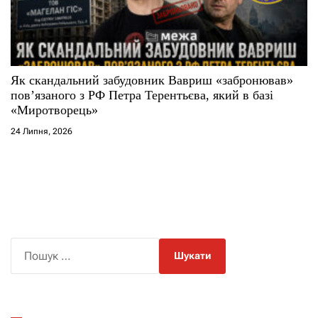
Як скандальний забудовник Вавриш «забронював»
повʼязаного з РФ Петра Терентьєва, який в базі
«Миротворець»
24 Липня, 2026
П
о
ш
у
к