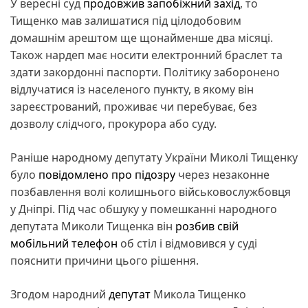
У вересні суд
продовжив запобіжний захід
, то
Тищенко мав залишатися під цілодобовим
домашнім арештом ще щонайменше два місяці.
Також нардеп має носити електронний браслет та
здати закордонні паспорти. Політику заборонено
відлучатися із населеного пункту, в якому він
зареєстрований, проживає чи перебуває, без
дозволу слідчого, прокурора або суду.
Раніше народному депутату України Миколі Тищенку
було
повідомлено про підозру
через незаконне
позбавлення волі колишнього військовослужбовця
у Дніпрі. Під час обшуку у помешканні народного
депутата Миколи Тищенка він
розбив свій
мобільний телефон
об стіл і відмовився у суді
пояснити причини цього рішення.
Згодом народний
депутат
Микола Тищенко