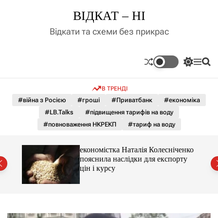
П
ВІДКАТ – НІ
е
р
Відкати та схеми без прикрас
е
й
т
П
М
П
и
е
е
о
д
р
н
ш
В ТРЕНДІ
е
ю
у
о
м
к
#війна з Росією
#гроші
#Приватбанк
#економіка
в
и
м
#LB.Talks
#підвищення тарифів на воду
к
і
а
#повноваження НКРЕКП
#тариф на воду
ч
с
к
т
о
и 3 і
економістка Наталія Колесніченко
у
л
пояснила наслідки для експорту
ь
цін і курсу
о
р
о
в
о
г