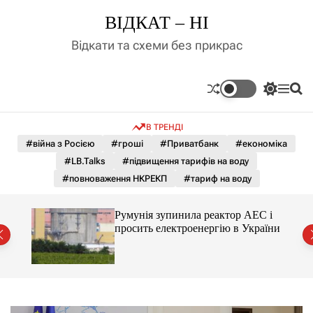
П
ВІДКАТ – НІ
е
р
Відкати та схеми без прикрас
е
й
т
П
М
П
и
е
е
о
д
р
н
ш
В ТРЕНДІ
е
ю
у
о
м
к
#війна з Росією
#гроші
#Приватбанк
#економіка
в
и
м
#LB.Talks
#підвищення тарифів на воду
к
і
а
#повноваження НКРЕКП
#тариф на воду
ч
с
к
т
о
ченко
Румунія зупинила реактор АЕС і
у
л
рту
просить електроенергію в України
ь
о
р
о
в
о
г