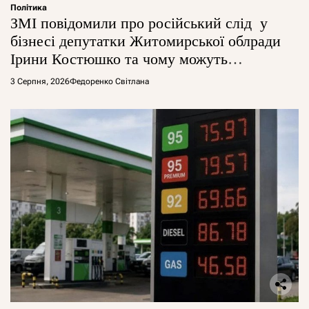
Політика
ЗМІ повідомили про російський слід у
бізнесі депутатки Житомирської облради
Ірини Костюшко та чому можуть
арештувати її активи
3 Серпня, 2026
Федоренко Світлана