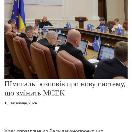
о
р
е
ж
и
м
у
Шмигаль розповів про нову систему,
що змінить МСЕК
13 Листопада, 2024
Уряд спрямував до Ради законопроєкт, що