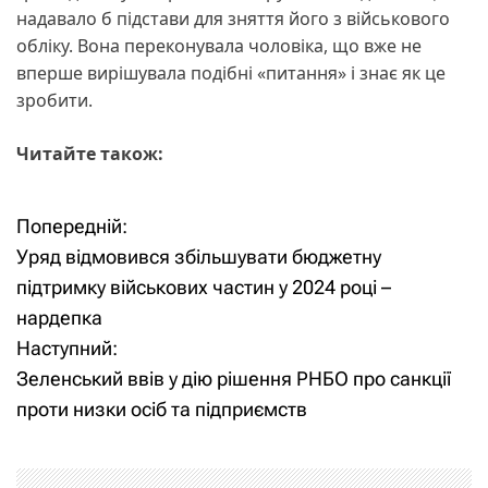
надавало б підстави для зняття його з військового
обліку. Вона переконувала чоловіка, що вже не
вперше вирішувала подібні «питання» і знає як це
зробити.
Читайте також:
Попередній:
Н
Уряд відмовився збільшувати бюджетну
а
підтримку військових частин у 2024 році –
нардепка
в
Наступний:
і
Зеленський ввів у дію рішення РНБО про санкції
проти низки осіб та підприємств
г
а