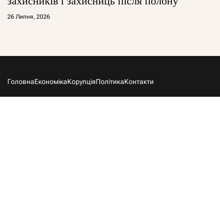
захисників і захисниць після полону
26 Липня, 2026
Головна
Економіка
Корупція
Політика
Контакти