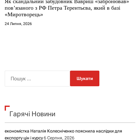
Як скандальний забудовник Вавриш «забронював»
повʼязаного з РФ Петра Терентьєва, який в базі
«Миротворець»
24 Липня, 2026
П
о
ш
у
к
Гарячі Новини
:
економістка Наталія Колесніченко пояснила наслідки для
експорту цін і курсу
6 Серпня, 2026