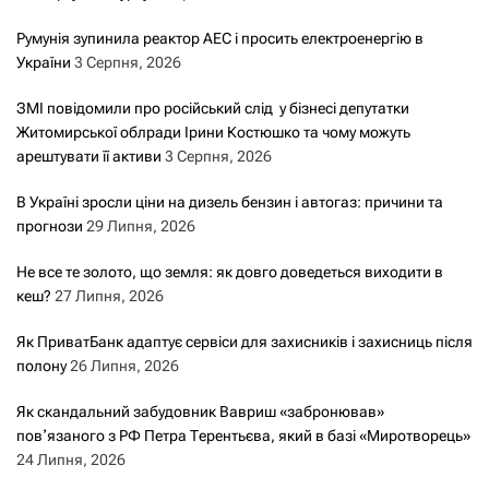
Румунія зупинила реактор АЕС і просить електроенергію в
України
3 Серпня, 2026
ЗМІ повідомили про російський слід у бізнесі депутатки
Житомирської облради Ірини Костюшко та чому можуть
арештувати її активи
3 Серпня, 2026
В Україні зросли ціни на дизель бензин і автогаз: причини та
прогнози
29 Липня, 2026
Не все те золото, що земля: як довго доведеться виходити в
кеш?
27 Липня, 2026
Як ПриватБанк адаптує сервіси для захисників і захисниць після
полону
26 Липня, 2026
Як скандальний забудовник Вавриш «забронював»
повʼязаного з РФ Петра Терентьєва, який в базі «Миротворець»
24 Липня, 2026