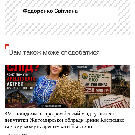
ц
Федоренко Світлана
і
я
з
Вам також може сподобатися
а
п
и
с
і
ЗМІ повідомили про російський слід у бізнесі
депутатки Житомирської облради Ірини Костюшко
в
та чому можуть арештувати її активи