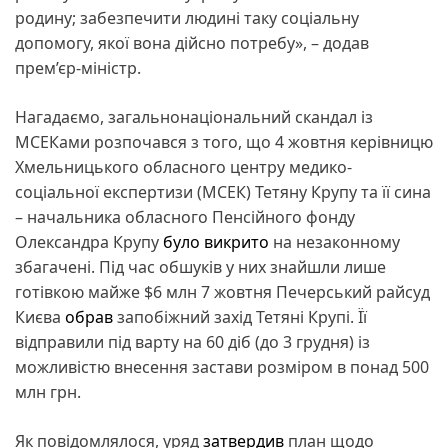
родину; забезпечити людині таку соціальну
допомогу, якої вона дійсно потребу», – додав
прем’єр-міністр.
Нагадаємо, загальнонаціональний скандал із
МСЕКами розпочався з того, що 4 жовтня керівницю
Хмельницького обласного центру медико-
соціальної експертизи (МСЕК) Тетяну Крупу та її сина
– начальника обласного Пенсійного фонду
Олександра Крупу
було викрито
на незаконному
збагачені. Під час обшуків у них знайшли лише
готівкою майже $6 млн 7 жовтня Печерський райсуд
Києва
обрав
запобіжний захід Тетяні Крупі. Її
відправили під варту на 60 діб (до 3 грудня) із
можливістю внесення застави розміром в понад 500
млн грн.
Як повідомлялося, уряд
затвердив
план щодо