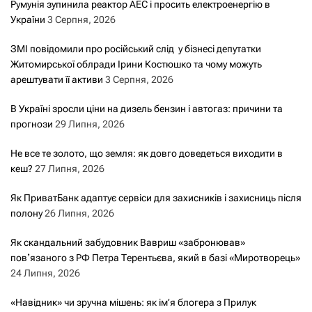
Румунія зупинила реактор АЕС і просить електроенергію в
України
3 Серпня, 2026
ЗМІ повідомили про російський слід у бізнесі депутатки
Житомирської облради Ірини Костюшко та чому можуть
арештувати її активи
3 Серпня, 2026
В Україні зросли ціни на дизель бензин і автогаз: причини та
прогнози
29 Липня, 2026
Не все те золото, що земля: як довго доведеться виходити в
кеш?
27 Липня, 2026
Як ПриватБанк адаптує сервіси для захисників і захисниць після
полону
26 Липня, 2026
Як скандальний забудовник Вавриш «забронював»
повʼязаного з РФ Петра Терентьєва, який в базі «Миротворець»
24 Липня, 2026
«Навідник» чи зручна мішень: як ім’я блогера з Прилук