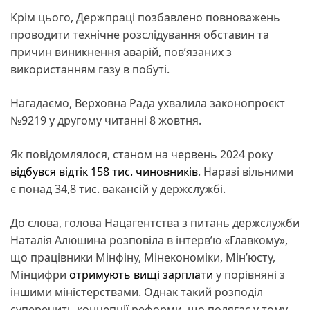
Крім цього, Держпраці позбавлено повноважень
проводити технічне розслідування обставин та
причин виникнення аварій, пов’язаних з
використанням газу в побуті.
Нагадаємо, Верховна Рада ухвалила законопроєкт
№9219 у другому читанні 8 жовтня.
Як повідомлялося, станом на червень 2024 року
відбувся відтік 158 тис. чиновників
. Наразі вільними
є понад 34,8 тис. вакансій у держслужбі.
До слова, голова Нацагентства з питань держслужби
Наталія Алюшина розповіла в інтерв’ю «Главкому»,
що працівники Мінфіну, Мінекономіки, Мін’юсту,
Мінцифри
отримують вищі зарплати
у порівняні з
іншими міністерствами. Однак такий розподіл
суперечить концепції реформи, що полягає у тому,