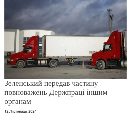
о
р
е
ж
и
м
у
Зеленський передав частину
повноважень Держпраці іншим
органам
12 Листопада, 2024