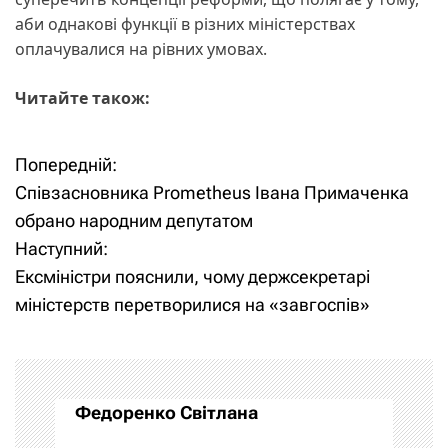
аби однакові функції в різних міністерствах
оплачувалися на рівних умовах.
Читайте також:
Попередній:
Н
Співзасновника Prometheus Івана Примаченка
а
обрано народним депутатом
Наступний:
в
Ексміністри пояснили, чому держсекретарі
і
міністерств перетворилися на «завгоспів»
г
а
Федоренко Світлана
ц