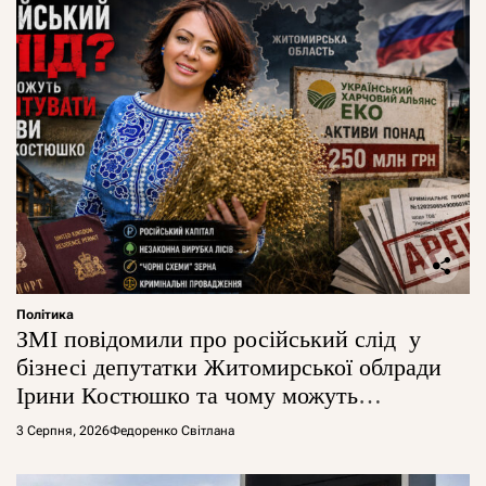
Політика
ЗМІ повідомили про російський слід у
бізнесі депутатки Житомирської облради
Ірини Костюшко та чому можуть
арештувати її активи
3 Серпня, 2026
Федоренко Світлана