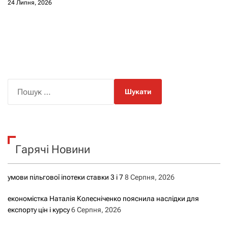
24 Липня, 2026
П
о
ш
у
к
Гарячі Новини
:
умови пільгової іпотеки ставки 3 і 7
8 Серпня, 2026
економістка Наталія Колесніченко пояснила наслідки для
експорту цін і курсу
6 Серпня, 2026