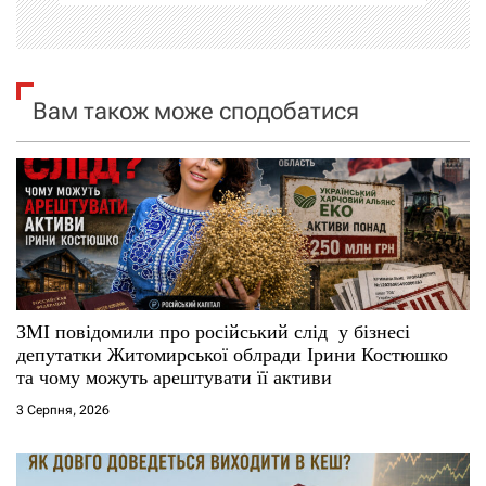
і
я
Вам також може сподобатися
з
а
п
и
с
ЗМІ повідомили про російський слід у бізнесі
і
депутатки Житомирської облради Ірини Костюшко
та чому можуть арештувати її активи
в
3 Серпня, 2026