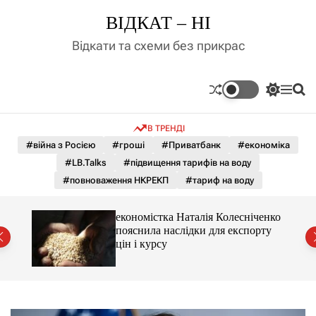
П
ВІДКАТ – НІ
е
р
Відкати та схеми без прикрас
е
й
т
П
М
П
и
е
е
о
д
р
н
ш
В ТРЕНДІ
е
ю
у
о
м
к
#війна з Росією
#гроші
#Приватбанк
#економіка
в
и
м
#LB.Talks
#підвищення тарифів на воду
к
і
а
#повноваження НКРЕКП
#тариф на воду
ч
с
к
т
о
и 3 і
економістка Наталія Колесніченко
у
л
пояснила наслідки для експорту
ь
цін і курсу
о
р
о
в
о
г