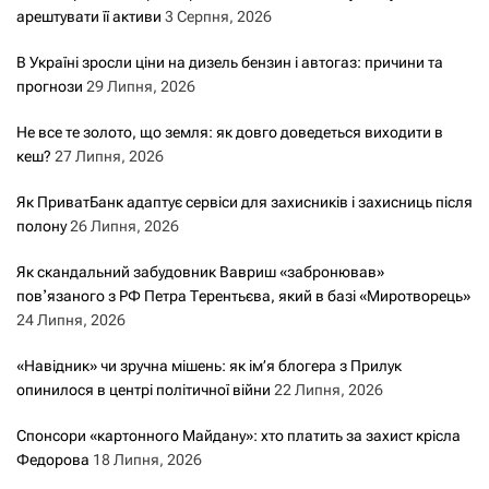
арештувати її активи
3 Серпня, 2026
В Україні зросли ціни на дизель бензин і автогаз: причини та
прогнози
29 Липня, 2026
Не все те золото, що земля: як довго доведеться виходити в
кеш?
27 Липня, 2026
Як ПриватБанк адаптує сервіси для захисників і захисниць після
полону
26 Липня, 2026
Як скандальний забудовник Вавриш «забронював»
повʼязаного з РФ Петра Терентьєва, який в базі «Миротворець»
24 Липня, 2026
«Навідник» чи зручна мішень: як ім’я блогера з Прилук
опинилося в центрі політичної війни
22 Липня, 2026
Спонсори «картонного Майдану»: хто платить за захист крісла
Федорова
18 Липня, 2026