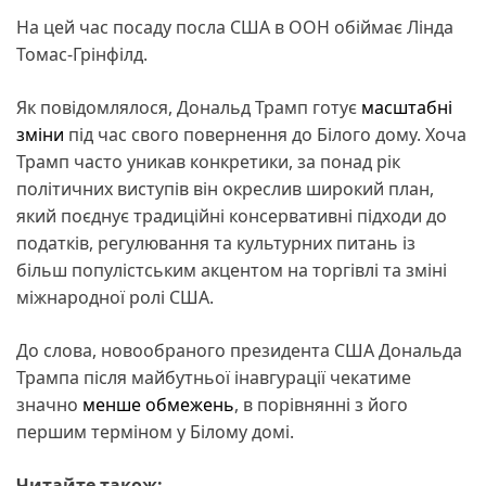
На цей час посаду посла США в ООН обіймає Лінда
Томас-Грінфілд.
Як повідомлялося, Дональд Трамп готує
масштабні
зміни
під час свого повернення до Білого дому. Хоча
Трамп часто уникав конкретики, за понад рік
політичних виступів він окреслив широкий план,
який поєднує традиційні консервативні підходи до
податків, регулювання та культурних питань із
більш популістським акцентом на торгівлі та зміні
міжнародної ролі США.
До слова, новообраного президента США Дональда
Трампа після майбутньої інавгурації чекатиме
значно
менше обмежень
, в порівнянні з його
першим терміном у Білому домі.
Читайте також: