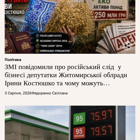
Політика
ЗМІ повідомили про російський слід у
бізнесі депутатки Житомирської облради
Ірини Костюшко та чому можуть
арештувати її активи
3 Серпня, 2026
Федоренко Світлана