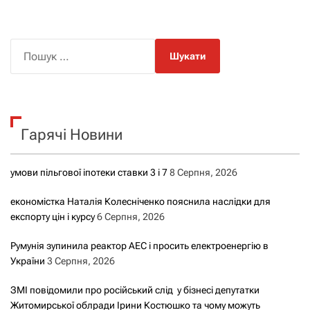
П
о
ш
у
к
Гарячі Новини
:
умови пільгової іпотеки ставки 3 і 7
8 Серпня, 2026
економістка Наталія Колесніченко пояснила наслідки для
експорту цін і курсу
6 Серпня, 2026
Румунія зупинила реактор АЕС і просить електроенергію в
України
3 Серпня, 2026
ЗМІ повідомили про російський слід у бізнесі депутатки
Житомирської облради Ірини Костюшко та чому можуть