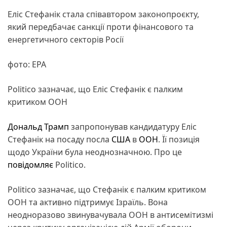
Еліс Стефанік стала співавтором законопроєкту,
який передбачає санкції проти фінансового та
енергетичного секторів Росії
фото: ЕРА
Politico зазначає, що Еліс Стефанік є палким
критиком ООН
Дональд Трамп
запропонував кандидатуру Еліс
Стефанік на посаду посла
США
в
ООН
. Її позиція
щодо України була неоднозначною. Про це
повідомляє
Politico.
Politico зазначає, що Стефанік є палким критиком
ООН та активно підтримує Ізраїль. Вона
неодноразово звинувачувала ООН в антисемітизмі