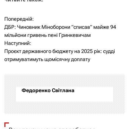
Попередній:
Н
ДБР: Чиновник Міноборони ”списав” майже 94
а
мільйони гривень пені Гринкевичам
Наступний:
в
Проєкт державного бюджету на 2025 рік: судді
і
отримуватимуть щомісячну доплату
г
а
Федоренко Світлана
ц
і
я