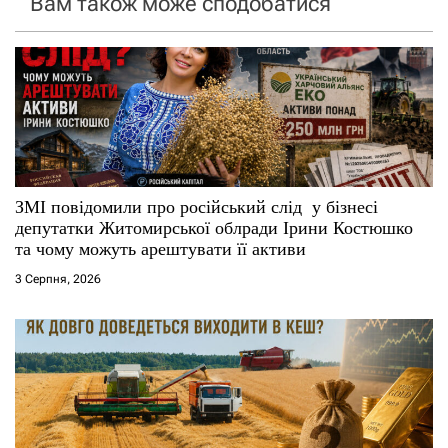
Вам також може сподобатися
з
а
п
и
с
ЗМІ повідомили про російський слід у бізнесі
і
депутатки Житомирської облради Ірини Костюшко
та чому можуть арештувати її активи
в
3 Серпня, 2026