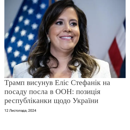
о
р
е
ж
и
м
у
Трамп висунув Еліс Стефанік на
посаду посла в ООН: позиція
республіканки щодо України
12 Листопада, 2024